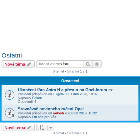
Ostatní
Hledat
Pokročilé hledání
Nové téma
0 témat • Stránka
1
z
1
Oznámení
Ukončení fóra Astra H a přesun na Opel-forum.cz
Poslední příspěvek od
Luigy87
«
01 dub 2020, 10:07
Napsal v
Pokec
Odpovědi:
4
Srovnávač povinného ručení Opel
Poslední příspěvek od
milosh
«
23 dub 2019, 15:32
Napsal v
Od nás pro Vás
Nové téma
0 témat • Stránka
1
z
1