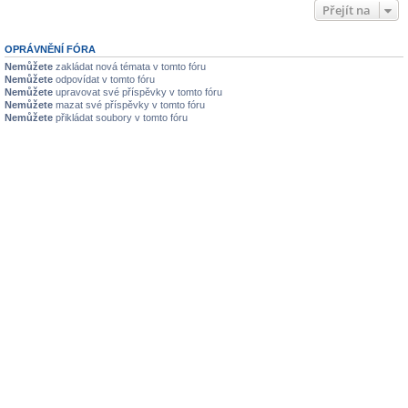
Přejít na
OPRÁVNĚNÍ FÓRA
Nemůžete
zakládat nová témata v tomto fóru
Nemůžete
odpovídat v tomto fóru
Nemůžete
upravovat své příspěvky v tomto fóru
Nemůžete
mazat své příspěvky v tomto fóru
Nemůžete
přikládat soubory v tomto fóru