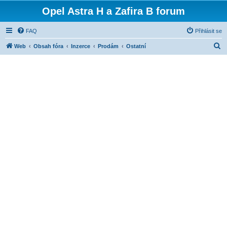
Opel Astra H a Zafira B forum
FAQ
Přihlásit se
H
Web
Obsah fóra
Inzerce
Prodám
Ostatní
l
e
d
a
t