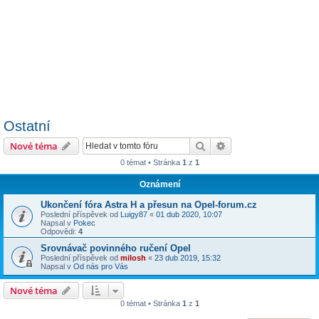
Ostatní
Hledat
Pokročilé hledání
Nové téma
0 témat • Stránka
1
z
1
Oznámení
Ukončení fóra Astra H a přesun na Opel-forum.cz
Poslední příspěvek od
Luigy87
«
01 dub 2020, 10:07
Napsal v
Pokec
Odpovědi:
4
Srovnávač povinného ručení Opel
Poslední příspěvek od
milosh
«
23 dub 2019, 15:32
Napsal v
Od nás pro Vás
Nové téma
0 témat • Stránka
1
z
1