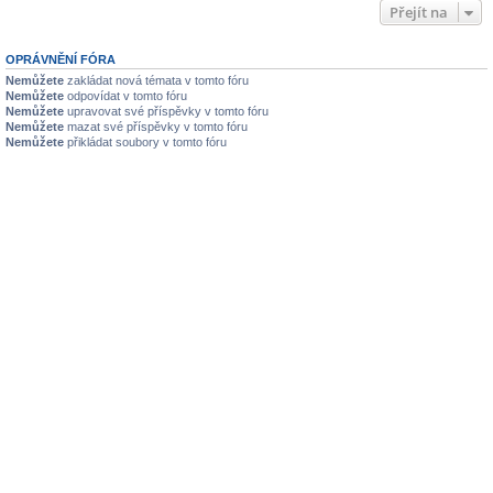
Přejít na
OPRÁVNĚNÍ FÓRA
Nemůžete
zakládat nová témata v tomto fóru
Nemůžete
odpovídat v tomto fóru
Nemůžete
upravovat své příspěvky v tomto fóru
Nemůžete
mazat své příspěvky v tomto fóru
Nemůžete
přikládat soubory v tomto fóru