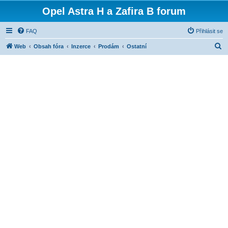
Opel Astra H a Zafira B forum
FAQ
Přihlásit se
H
Web
Obsah fóra
Inzerce
Prodám
Ostatní
l
e
d
a
t