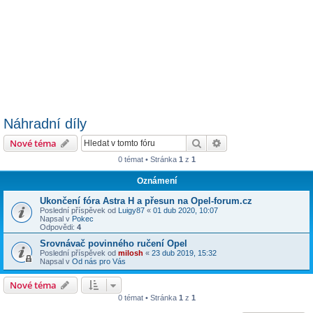
Náhradní díly
Hledat
Pokročilé hledání
Nové téma
0 témat • Stránka
1
z
1
Oznámení
Ukončení fóra Astra H a přesun na Opel-forum.cz
Poslední příspěvek od
Luigy87
«
01 dub 2020, 10:07
Napsal v
Pokec
Odpovědi:
4
Srovnávač povinného ručení Opel
Poslední příspěvek od
milosh
«
23 dub 2019, 15:32
Napsal v
Od nás pro Vás
Nové téma
0 témat • Stránka
1
z
1