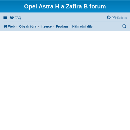
Opel Astra H a Zafira B forum
FAQ
Přihlásit se
H
Web
Obsah fóra
Inzerce
Prodám
Náhradní díly
l
e
d
a
t