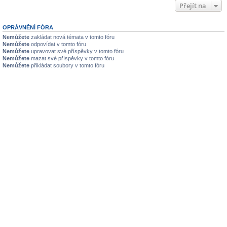
Přejít na
OPRÁVNĚNÍ FÓRA
Nemůžete
zakládat nová témata v tomto fóru
Nemůžete
odpovídat v tomto fóru
Nemůžete
upravovat své příspěvky v tomto fóru
Nemůžete
mazat své příspěvky v tomto fóru
Nemůžete
přikládat soubory v tomto fóru