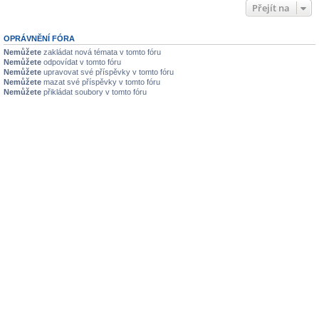
Přejít na
OPRÁVNĚNÍ FÓRA
Nemůžete
zakládat nová témata v tomto fóru
Nemůžete
odpovídat v tomto fóru
Nemůžete
upravovat své příspěvky v tomto fóru
Nemůžete
mazat své příspěvky v tomto fóru
Nemůžete
přikládat soubory v tomto fóru