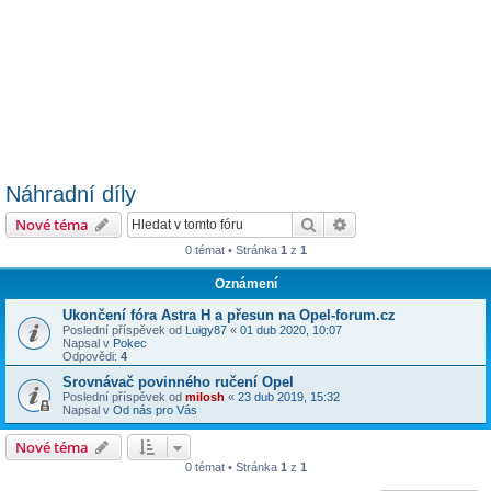
Náhradní díly
Hledat
Pokročilé hledání
Nové téma
0 témat • Stránka
1
z
1
Oznámení
Ukončení fóra Astra H a přesun na Opel-forum.cz
Poslední příspěvek od
Luigy87
«
01 dub 2020, 10:07
Napsal v
Pokec
Odpovědi:
4
Srovnávač povinného ručení Opel
Poslední příspěvek od
milosh
«
23 dub 2019, 15:32
Napsal v
Od nás pro Vás
Nové téma
0 témat • Stránka
1
z
1