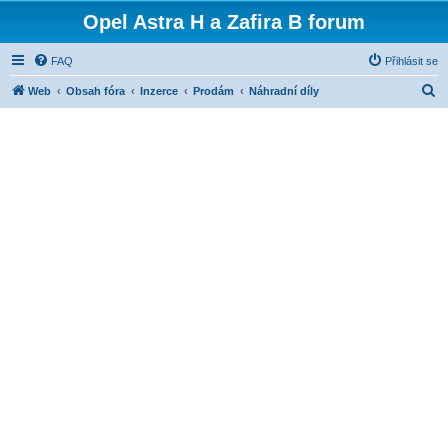
Opel Astra H a Zafira B forum
FAQ
Přihlásit se
H
Web
Obsah fóra
Inzerce
Prodám
Náhradní díly
l
e
d
a
t