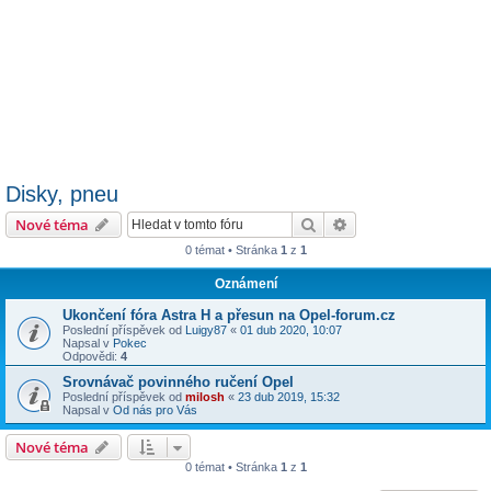
Disky, pneu
Hledat
Pokročilé hledání
Nové téma
0 témat • Stránka
1
z
1
Oznámení
Ukončení fóra Astra H a přesun na Opel-forum.cz
Poslední příspěvek od
Luigy87
«
01 dub 2020, 10:07
Napsal v
Pokec
Odpovědi:
4
Srovnávač povinného ručení Opel
Poslední příspěvek od
milosh
«
23 dub 2019, 15:32
Napsal v
Od nás pro Vás
Nové téma
0 témat • Stránka
1
z
1