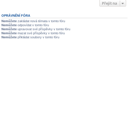
Přejít na
OPRÁVNĚNÍ FÓRA
Nemůžete
zakládat nová témata v tomto fóru
Nemůžete
odpovídat v tomto fóru
Nemůžete
upravovat své příspěvky v tomto fóru
Nemůžete
mazat své příspěvky v tomto fóru
Nemůžete
přikládat soubory v tomto fóru