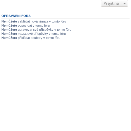
Přejít na
OPRÁVNĚNÍ FÓRA
Nemůžete
zakládat nová témata v tomto fóru
Nemůžete
odpovídat v tomto fóru
Nemůžete
upravovat své příspěvky v tomto fóru
Nemůžete
mazat své příspěvky v tomto fóru
Nemůžete
přikládat soubory v tomto fóru