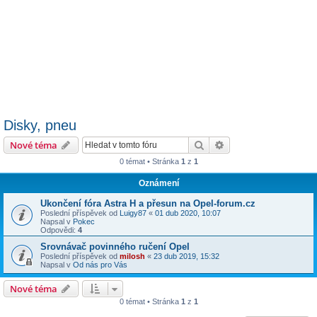
Disky, pneu
Hledat
Pokročilé hledání
Nové téma
0 témat • Stránka
1
z
1
Oznámení
Ukončení fóra Astra H a přesun na Opel-forum.cz
Poslední příspěvek od
Luigy87
«
01 dub 2020, 10:07
Napsal v
Pokec
Odpovědi:
4
Srovnávač povinného ručení Opel
Poslední příspěvek od
milosh
«
23 dub 2019, 15:32
Napsal v
Od nás pro Vás
Nové téma
0 témat • Stránka
1
z
1