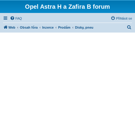
Opel Astra H a Zafira B forum
FAQ
Přihlásit se
H
Web
Obsah fóra
Inzerce
Prodám
Disky, pneu
l
e
d
a
t