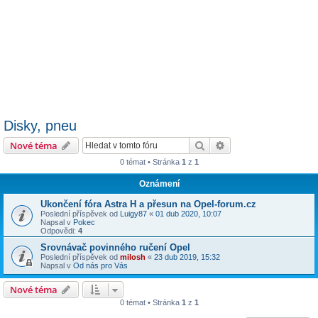
Disky, pneu
Hledat
Pokročilé hledání
Nové téma
0 témat • Stránka
1
z
1
Oznámení
Ukončení fóra Astra H a přesun na Opel-forum.cz
Poslední příspěvek od
Luigy87
«
01 dub 2020, 10:07
Napsal v
Pokec
Odpovědi:
4
Srovnávač povinného ručení Opel
Poslední příspěvek od
milosh
«
23 dub 2019, 15:32
Napsal v
Od nás pro Vás
Nové téma
0 témat • Stránka
1
z
1