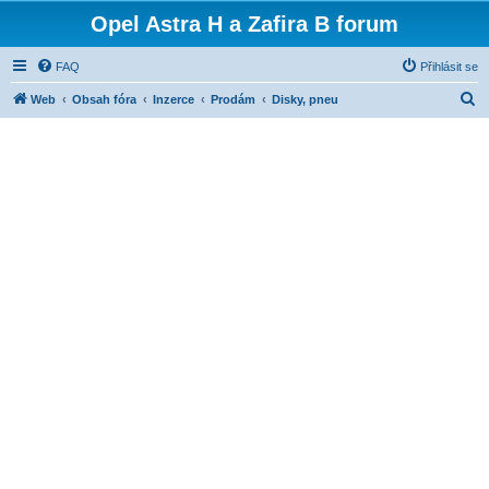
Opel Astra H a Zafira B forum
FAQ
Přihlásit se
H
Web
Obsah fóra
Inzerce
Prodám
Disky, pneu
l
e
d
a
t