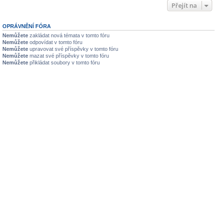
Přejít na
OPRÁVNĚNÍ FÓRA
Nemůžete
zakládat nová témata v tomto fóru
Nemůžete
odpovídat v tomto fóru
Nemůžete
upravovat své příspěvky v tomto fóru
Nemůžete
mazat své příspěvky v tomto fóru
Nemůžete
přikládat soubory v tomto fóru