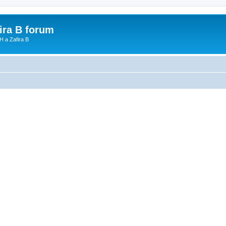
fira B forum
H a Zafira B