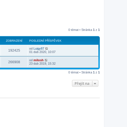
0 témat • Stránka
1
z
1
ZOBRAZENÍ
POSLEDNÍ PŘÍSPĚVEK
od
Luigy87
192425
01 dub 2020, 10:07
od
milosh
266908
23 dub 2019, 15:32
0 témat • Stránka
1
z
1
Přejít na