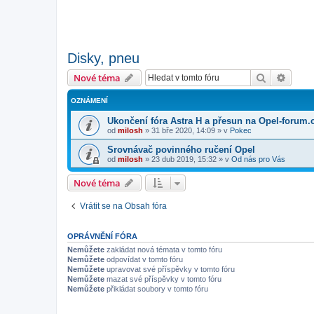
Disky, pneu
Hledat
Pokroč
Nové téma
OZNÁMENÍ
Ukončení fóra Astra H a přesun na Opel-forum.
od
milosh
»
31 bře 2020, 14:09
» v
Pokec
Srovnávač povinného ručení Opel
od
milosh
»
23 dub 2019, 15:32
» v
Od nás pro Vás
Nové téma
Vrátit se na Obsah fóra
OPRÁVNĚNÍ FÓRA
Nemůžete
zakládat nová témata v tomto fóru
Nemůžete
odpovídat v tomto fóru
Nemůžete
upravovat své příspěvky v tomto fóru
Nemůžete
mazat své příspěvky v tomto fóru
Nemůžete
přikládat soubory v tomto fóru