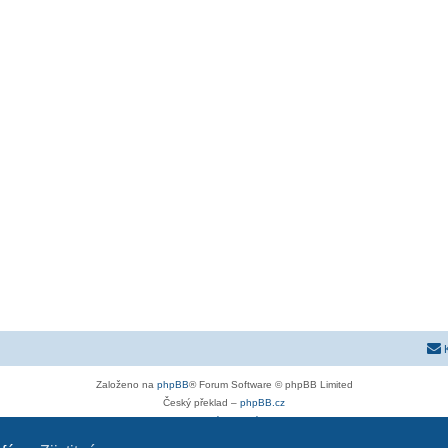
Založeno na
phpBB
® Forum Software © phpBB Limited
Český překlad –
phpBB.cz
Soukromí
|
Podmínky