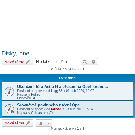
Disky, pneu
Hledat
Pokročilé hledání
Nové téma
0 témat • Stránka
1
z
1
Oznámení
Ukončení fóra Astra H a přesun na Opel-forum.cz
Poslední příspěvek od
Luigy87
«
01 dub 2020, 10:07
Napsal v
Pokec
Odpovědi:
4
Srovnávač povinného ručení Opel
Poslední příspěvek od
milosh
«
23 dub 2019, 15:32
Napsal v
Od nás pro Vás
Nové téma
0 témat • Stránka
1
z
1