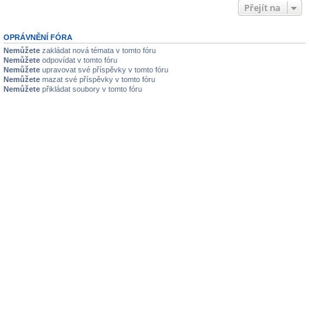
Přejít na
OPRÁVNĚNÍ FÓRA
Nemůžete
zakládat nová témata v tomto fóru
Nemůžete
odpovídat v tomto fóru
Nemůžete
upravovat své příspěvky v tomto fóru
Nemůžete
mazat své příspěvky v tomto fóru
Nemůžete
přikládat soubory v tomto fóru