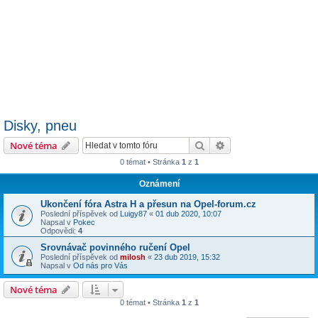
Disky, pneu
Hledat
Pokročilé hledání
Nové téma
0 témat • Stránka
1
z
1
Oznámení
Ukončení fóra Astra H a přesun na Opel-forum.cz
Poslední příspěvek od
Luigy87
«
01 dub 2020, 10:07
Napsal v
Pokec
Odpovědi:
4
Srovnávač povinného ručení Opel
Poslední příspěvek od
milosh
«
23 dub 2019, 15:32
Napsal v
Od nás pro Vás
Nové téma
0 témat • Stránka
1
z
1