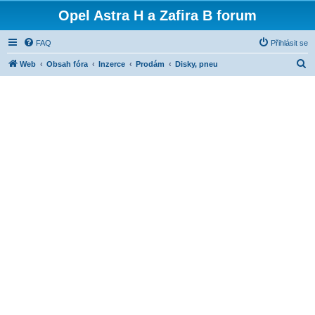
Opel Astra H a Zafira B forum
FAQ
Přihlásit se
H
Web
Obsah fóra
Inzerce
Prodám
Disky, pneu
l
e
d
a
t