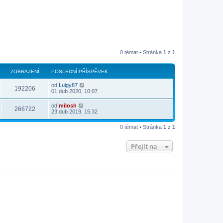
0 témat • Stránka
1
z
1
ZOBRAZENÍ
POSLEDNÍ PŘÍSPĚVEK
od
Luigy87
192206
01 dub 2020, 10:07
od
milosh
266722
23 dub 2019, 15:32
0 témat • Stránka
1
z
1
Přejít na