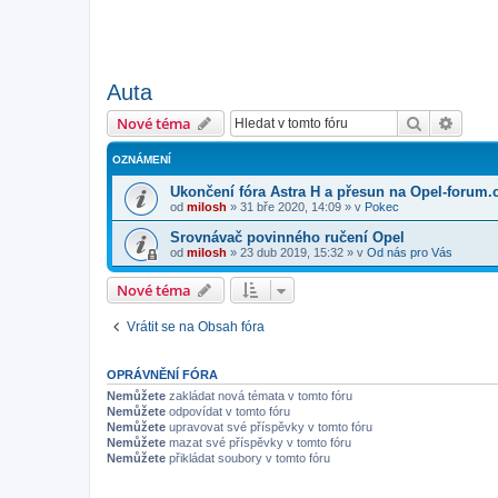
Auta
Hledat
Pokroč
Nové téma
OZNÁMENÍ
Ukončení fóra Astra H a přesun na Opel-forum.
od
milosh
»
31 bře 2020, 14:09
» v
Pokec
Srovnávač povinného ručení Opel
od
milosh
»
23 dub 2019, 15:32
» v
Od nás pro Vás
Nové téma
Vrátit se na Obsah fóra
OPRÁVNĚNÍ FÓRA
Nemůžete
zakládat nová témata v tomto fóru
Nemůžete
odpovídat v tomto fóru
Nemůžete
upravovat své příspěvky v tomto fóru
Nemůžete
mazat své příspěvky v tomto fóru
Nemůžete
přikládat soubory v tomto fóru