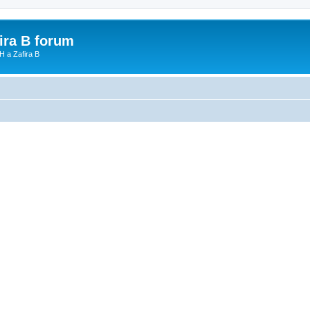
fira B forum
H a Zafira B