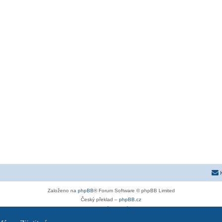
Založeno na
phpBB
® Forum Software © phpBB Limited
Český překlad –
phpBB.cz
Soukromí
|
Podmínky