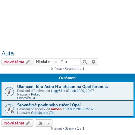
Auta
Hledat
Pokročilé hledání
Nové téma
0 témat • Stránka
1
z
1
Oznámení
Ukončení fóra Astra H a přesun na Opel-forum.cz
Poslední příspěvek od
Luigy87
«
01 dub 2020, 10:07
Napsal v
Pokec
Odpovědi:
4
Srovnávač povinného ručení Opel
Poslední příspěvek od
milosh
«
23 dub 2019, 15:32
Napsal v
Od nás pro Vás
Nové téma
0 témat • Stránka
1
z
1