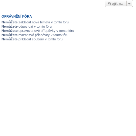
Přejít na
OPRÁVNĚNÍ FÓRA
Nemůžete
zakládat nová témata v tomto fóru
Nemůžete
odpovídat v tomto fóru
Nemůžete
upravovat své příspěvky v tomto fóru
Nemůžete
mazat své příspěvky v tomto fóru
Nemůžete
přikládat soubory v tomto fóru