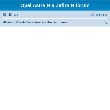
Opel Astra H a Zafira B forum
FAQ
Přihlásit se
H
Web
Obsah fóra
Inzerce
Prodám
Auta
l
e
d
a
t