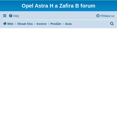
Opel Astra H a Zafira B forum
FAQ
Přihlásit se
H
Web
Obsah fóra
Inzerce
Prodám
Auta
l
e
d
a
t