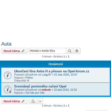
Auta
Hledat
Pokročilé hledání
Nové téma
0 témat • Stránka
1
z
1
Oznámení
Ukončení fóra Astra H a přesun na Opel-forum.cz
Poslední příspěvek od
Luigy87
«
01 dub 2020, 10:07
Napsal v
Pokec
Odpovědi:
4
Srovnávač povinného ručení Opel
Poslední příspěvek od
milosh
«
23 dub 2019, 15:32
Napsal v
Od nás pro Vás
Nové téma
0 témat • Stránka
1
z
1