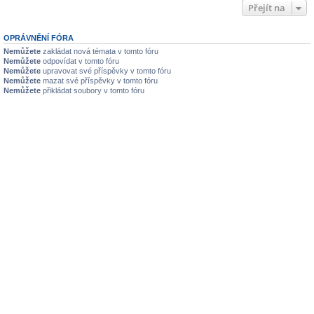
Přejít na
OPRÁVNĚNÍ FÓRA
Nemůžete
zakládat nová témata v tomto fóru
Nemůžete
odpovídat v tomto fóru
Nemůžete
upravovat své příspěvky v tomto fóru
Nemůžete
mazat své příspěvky v tomto fóru
Nemůžete
přikládat soubory v tomto fóru