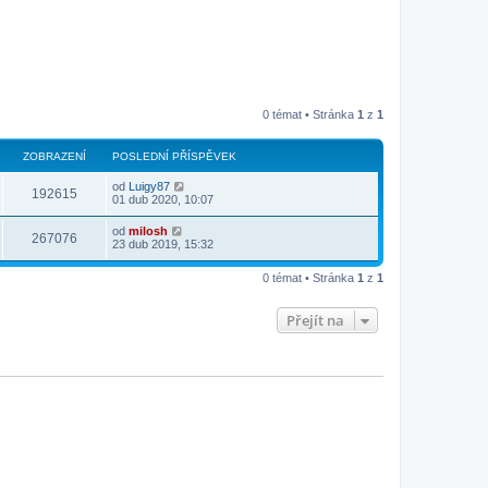
0 témat • Stránka
1
z
1
ZOBRAZENÍ
POSLEDNÍ PŘÍSPĚVEK
od
Luigy87
192615
01 dub 2020, 10:07
od
milosh
267076
23 dub 2019, 15:32
0 témat • Stránka
1
z
1
Přejít na