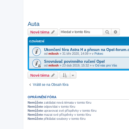
Auta
Hledat
Pokroč
Nové téma
OZNÁMENÍ
Ukončení fóra Astra H a přesun na Opel-forum.
od
milosh
»
31 bře 2020, 14:09
» v
Pokec
Srovnávač povinného ručení Opel
od
milosh
»
23 dub 2019, 15:32
» v
Od nás pro Vás
Nové téma
Vrátit se na Obsah fóra
OPRÁVNĚNÍ FÓRA
Nemůžete
zakládat nová témata v tomto fóru
Nemůžete
odpovídat v tomto fóru
Nemůžete
upravovat své příspěvky v tomto fóru
Nemůžete
mazat své příspěvky v tomto fóru
Nemůžete
přikládat soubory v tomto fóru