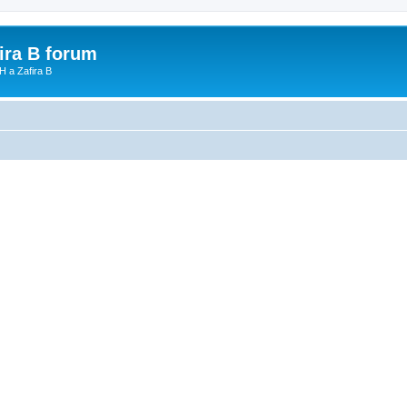
fira B forum
H a Zafira B