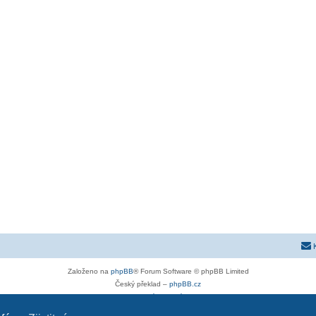
Založeno na
phpBB
® Forum Software © phpBB Limited
Český překlad –
phpBB.cz
Soukromí
|
Podmínky