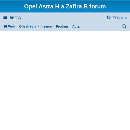
Opel Astra H a Zafira B forum
FAQ
Přihlásit se
H
Web
Obsah fóra
Inzerce
Prodám
Auta
l
e
d
a
t