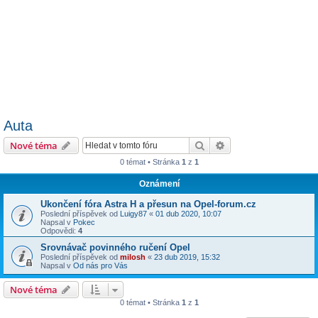
Auta
Hledat
Pokročilé hledání
Nové téma
0 témat • Stránka
1
z
1
Oznámení
Ukončení fóra Astra H a přesun na Opel-forum.cz
Poslední příspěvek od
Luigy87
«
01 dub 2020, 10:07
Napsal v
Pokec
Odpovědi:
4
Srovnávač povinného ručení Opel
Poslední příspěvek od
milosh
«
23 dub 2019, 15:32
Napsal v
Od nás pro Vás
Nové téma
0 témat • Stránka
1
z
1