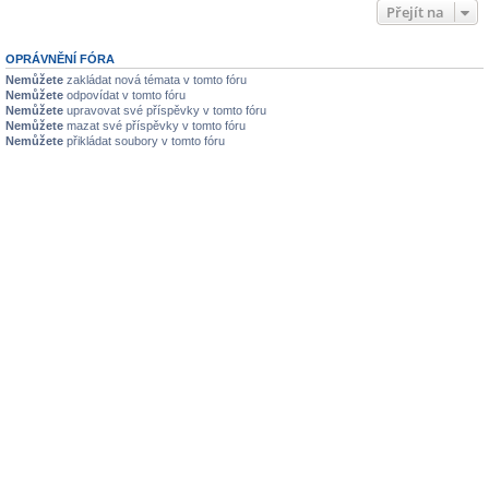
Přejít na
OPRÁVNĚNÍ FÓRA
Nemůžete
zakládat nová témata v tomto fóru
Nemůžete
odpovídat v tomto fóru
Nemůžete
upravovat své příspěvky v tomto fóru
Nemůžete
mazat své příspěvky v tomto fóru
Nemůžete
přikládat soubory v tomto fóru