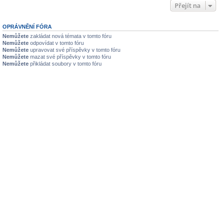
Přejít na
OPRÁVNĚNÍ FÓRA
Nemůžete
zakládat nová témata v tomto fóru
Nemůžete
odpovídat v tomto fóru
Nemůžete
upravovat své příspěvky v tomto fóru
Nemůžete
mazat své příspěvky v tomto fóru
Nemůžete
přikládat soubory v tomto fóru