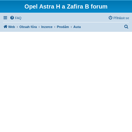
Opel Astra H a Zafira B forum
FAQ
Přihlásit se
H
Web
Obsah fóra
Inzerce
Prodám
Auta
l
e
d
a
t