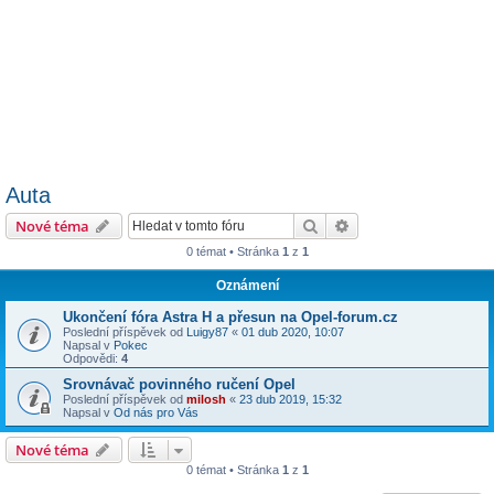
Auta
Hledat
Pokročilé hledání
Nové téma
0 témat • Stránka
1
z
1
Oznámení
Ukončení fóra Astra H a přesun na Opel-forum.cz
Poslední příspěvek od
Luigy87
«
01 dub 2020, 10:07
Napsal v
Pokec
Odpovědi:
4
Srovnávač povinného ručení Opel
Poslední příspěvek od
milosh
«
23 dub 2019, 15:32
Napsal v
Od nás pro Vás
Nové téma
0 témat • Stránka
1
z
1