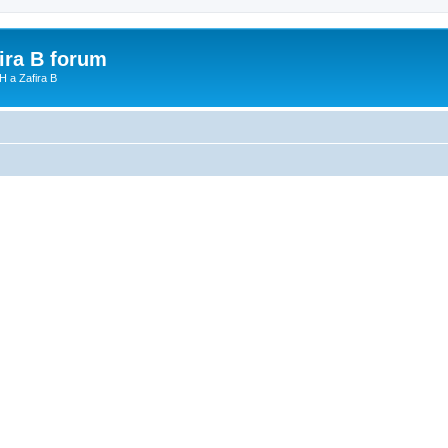
fira B forum
H a Zafira B