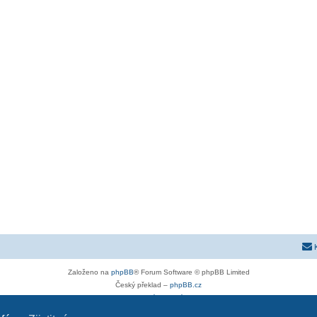
Založeno na
phpBB
® Forum Software © phpBB Limited
Český překlad –
phpBB.cz
Soukromí
|
Podmínky