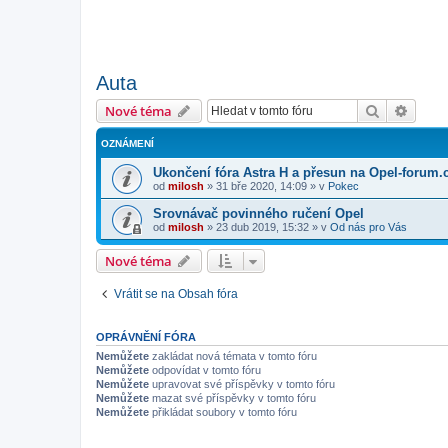
Auta
Hledat
Pokroč
Nové téma
OZNÁMENÍ
Ukončení fóra Astra H a přesun na Opel-forum.
od
milosh
»
31 bře 2020, 14:09
» v
Pokec
Srovnávač povinného ručení Opel
od
milosh
»
23 dub 2019, 15:32
» v
Od nás pro Vás
Nové téma
Vrátit se na Obsah fóra
OPRÁVNĚNÍ FÓRA
Nemůžete
zakládat nová témata v tomto fóru
Nemůžete
odpovídat v tomto fóru
Nemůžete
upravovat své příspěvky v tomto fóru
Nemůžete
mazat své příspěvky v tomto fóru
Nemůžete
přikládat soubory v tomto fóru