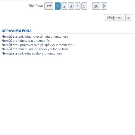
Stránka
1
z
30
1
2
3
4
5
30
Další
750 témat
…
Přejít na
OPRÁVNĚNÍ FÓRA
Nemůžete
zakládat nová témata v tomto fóru
Nemůžete
odpovídat v tomto fóru
Nemůžete
upravovat své příspěvky v tomto fóru
Nemůžete
mazat své příspěvky v tomto fóru
Nemůžete
přikládat soubory v tomto fóru