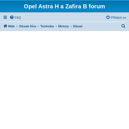
Opel Astra H a Zafira B forum
FAQ
Přihlásit se
H
Web
Obsah fóra
Technika
Motory
Diesel
l
e
d
a
t