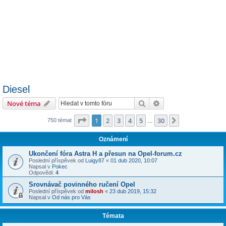
Diesel
Hledat
Pokročilé hledání
Nové téma
Stránka
1
z
30
1
2
3
4
5
30
Další
750 témat
…
Oznámení
Ukončení fóra Astra H a přesun na Opel-forum.cz
Poslední příspěvek od
Luigy87
«
01 dub 2020, 10:07
Napsal v
Pokec
Odpovědi:
4
Srovnávač povinného ručení Opel
Poslední příspěvek od
milosh
«
23 dub 2019, 15:32
Napsal v
Od nás pro Vás
Témata