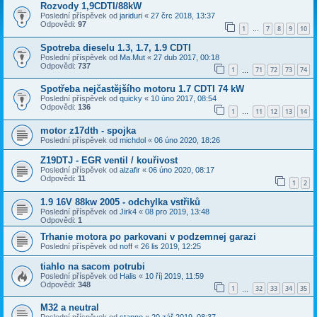
Rozvody 1,9CDTI/88kW
Poslední příspěvek od
jariduri
«
27 črc 2018, 13:37
Odpovědi:
97
1
7
8
9
10
…
Spotreba dieselu 1.3, 1.7, 1.9 CDTI
Poslední příspěvek od
Ma.Mut
«
27 dub 2017, 00:18
Odpovědi:
737
1
71
72
73
74
…
Spotřeba nejčastějšího motoru 1.7 CDTI 74 kW
Poslední příspěvek od
quicky
«
10 úno 2017, 08:54
Odpovědi:
136
1
11
12
13
14
…
motor z17dth - spojka
Poslední příspěvek od
michdol
«
06 úno 2020, 18:26
Z19DTJ - EGR ventil / kouřivost
Poslední příspěvek od
alzafir
«
06 úno 2020, 08:17
Odpovědi:
11
1
2
1.9 16V 88kw 2005 - odchylka vstřiků
Poslední příspěvek od
Jirk4
«
08 pro 2019, 13:48
Odpovědi:
1
Trhanie motora po parkovani v podzemnej garazi
Poslední příspěvek od
noff
«
26 lis 2019, 12:25
tiahlo na sacom potrubi
Poslední příspěvek od
Halis
«
10 říj 2019, 11:59
Odpovědi:
348
1
32
33
34
35
…
M32 a neutral