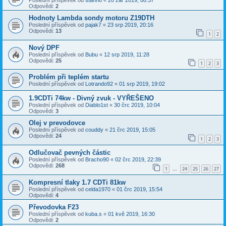
Poslední příspěvek od
stanno
«
20 zář 2019, 08:37
Odpovědi:
2
Hodnoty Lambda sondy motoru Z19DTH
Poslední příspěvek od
pajak7
«
23 srp 2019, 20:16
Odpovědi:
13
1
2
Nový DPF
Poslední příspěvek od
Bubu
«
12 srp 2019, 11:28
Odpovědi:
25
1
2
3
Problém při teplém startu
Poslední příspěvek od
Lotrando92
«
01 srp 2019, 19:02
1.9CDTi 74kw - Divný zvuk - VYŘEŠENO
Poslední příspěvek od
Diablo1st
«
30 črc 2019, 10:04
Odpovědi:
3
Olej v prevodovce
Poslední příspěvek od
couddy
«
21 črc 2019, 15:05
Odpovědi:
24
1
2
3
Odlučovač pevných částic
Poslední příspěvek od
Bracho90
«
02 črc 2019, 22:39
Odpovědi:
268
1
24
25
26
27
…
Kompresní tlaky 1.7 CDTi 81kw
Poslední příspěvek od
celda1970
«
01 črc 2019, 15:54
Odpovědi:
4
Převodovka F23
Poslední příspěvek od
kuba.s
«
01 kvě 2019, 16:30
Odpovědi:
2