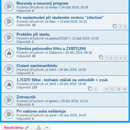
Rozvody a nouzový program
Poslední příspěvek od
tomax
«
24 dub 2019, 20:16
Odpovědi:
4
Po nastartování při studeném motoru "zdechne"
Poslední příspěvek od
Stan.
«
13 dub 2019, 16:16
Odpovědi:
18
1
2
Problém při startu.
Poslední příspěvek od
pepino231187
«
13 dub 2019, 13:52
Odpovědi:
3
Výměna palivového filtru u Z19DT(J/H)
Poslední příspěvek od
Diablo1st
«
25 bře 2019, 08:30
Odpovědi:
49
1
2
3
4
5
Cisteni sani/manifoldu
Poslední příspěvek od
Jirk4
«
20 bře 2019, 19:59
Odpovědi:
3
1,7CDTI 92kw - kolísání otáček na volnoběh + zvuk
Poslední příspěvek od
Jirk4
«
20 bře 2019, 19:46
Odpovědi:
133
1
11
12
13
14
…
Zotrvacnik
Poslední příspěvek od
igorko
«
20 bře 2019, 12:14
Odpovědi:
4
Pri naklone astra neštartuje
Poslední příspěvek od
aurel
«
25 úno 2019, 14:07
Odpovědi:
4
Nové téma