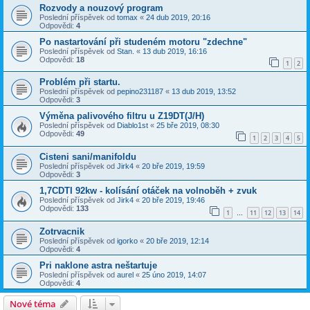
Rozvody a nouzový program
Poslední příspěvek od
tomax
«
24 dub 2019, 20:16
Odpovědi:
4
Po nastartování při studeném motoru "zdechne"
Poslední příspěvek od
Stan.
«
13 dub 2019, 16:16
Odpovědi:
18
1
2
Problém při startu.
Poslední příspěvek od
pepino231187
«
13 dub 2019, 13:52
Odpovědi:
3
Výměna palivového filtru u Z19DT(J/H)
Poslední příspěvek od
Diablo1st
«
25 bře 2019, 08:30
Odpovědi:
49
1
2
3
4
5
Cisteni sani/manifoldu
Poslední příspěvek od
Jirk4
«
20 bře 2019, 19:59
Odpovědi:
3
1,7CDTI 92kw - kolísání otáček na volnoběh + zvuk
Poslední příspěvek od
Jirk4
«
20 bře 2019, 19:46
Odpovědi:
133
1
11
12
13
14
…
Zotrvacnik
Poslední příspěvek od
igorko
«
20 bře 2019, 12:14
Odpovědi:
4
Pri naklone astra neštartuje
Poslední příspěvek od
aurel
«
25 úno 2019, 14:07
Odpovědi:
4
Nové téma