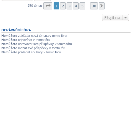
Stránka
1
z
30
1
2
3
4
5
30
Další
750 témat
…
Přejít na
OPRÁVNĚNÍ FÓRA
Nemůžete
zakládat nová témata v tomto fóru
Nemůžete
odpovídat v tomto fóru
Nemůžete
upravovat své příspěvky v tomto fóru
Nemůžete
mazat své příspěvky v tomto fóru
Nemůžete
přikládat soubory v tomto fóru