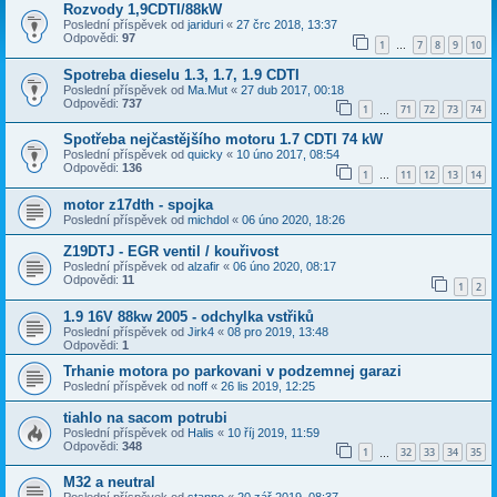
Rozvody 1,9CDTI/88kW
Poslední příspěvek od
jariduri
«
27 črc 2018, 13:37
Odpovědi:
97
1
7
8
9
10
…
Spotreba dieselu 1.3, 1.7, 1.9 CDTI
Poslední příspěvek od
Ma.Mut
«
27 dub 2017, 00:18
Odpovědi:
737
1
71
72
73
74
…
Spotřeba nejčastějšího motoru 1.7 CDTI 74 kW
Poslední příspěvek od
quicky
«
10 úno 2017, 08:54
Odpovědi:
136
1
11
12
13
14
…
motor z17dth - spojka
Poslední příspěvek od
michdol
«
06 úno 2020, 18:26
Z19DTJ - EGR ventil / kouřivost
Poslední příspěvek od
alzafir
«
06 úno 2020, 08:17
Odpovědi:
11
1
2
1.9 16V 88kw 2005 - odchylka vstřiků
Poslední příspěvek od
Jirk4
«
08 pro 2019, 13:48
Odpovědi:
1
Trhanie motora po parkovani v podzemnej garazi
Poslední příspěvek od
noff
«
26 lis 2019, 12:25
tiahlo na sacom potrubi
Poslední příspěvek od
Halis
«
10 říj 2019, 11:59
Odpovědi:
348
1
32
33
34
35
…
M32 a neutral