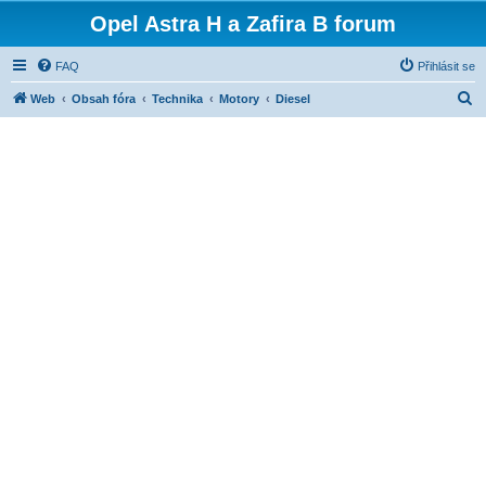
Opel Astra H a Zafira B forum
FAQ
Přihlásit se
H
Web
Obsah fóra
Technika
Motory
Diesel
l
e
d
a
t