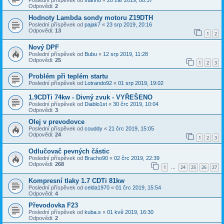
Poslední příspěvek od
stanno
«
20 zář 2019, 08:37
Odpovědi:
2
Hodnoty Lambda sondy motoru Z19DTH
Poslední příspěvek od
pajak7
«
23 srp 2019, 20:16
Odpovědi:
13
1
2
Nový DPF
Poslední příspěvek od
Bubu
«
12 srp 2019, 11:28
Odpovědi:
25
1
2
3
Problém při teplém startu
Poslední příspěvek od
Lotrando92
«
01 srp 2019, 19:02
1.9CDTi 74kw - Divný zvuk - VYŘEŠENO
Poslední příspěvek od
Diablo1st
«
30 črc 2019, 10:04
Odpovědi:
3
Olej v prevodovce
Poslední příspěvek od
couddy
«
21 črc 2019, 15:05
Odpovědi:
24
1
2
3
Odlučovač pevných částic
Poslední příspěvek od
Bracho90
«
02 črc 2019, 22:39
Odpovědi:
268
1
24
25
26
27
…
Kompresní tlaky 1.7 CDTi 81kw
Poslední příspěvek od
celda1970
«
01 črc 2019, 15:54
Odpovědi:
4
Převodovka F23
Poslední příspěvek od
kuba.s
«
01 kvě 2019, 16:30
Odpovědi:
2