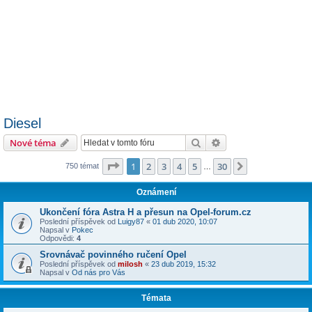
Diesel
Hledat
Pokročilé hledání
Nové téma
Stránka
1
z
30
1
2
3
4
5
30
Další
750 témat
…
Oznámení
Ukončení fóra Astra H a přesun na Opel-forum.cz
Poslední příspěvek od
Luigy87
«
01 dub 2020, 10:07
Napsal v
Pokec
Odpovědi:
4
Srovnávač povinného ručení Opel
Poslední příspěvek od
milosh
«
23 dub 2019, 15:32
Napsal v
Od nás pro Vás
Témata