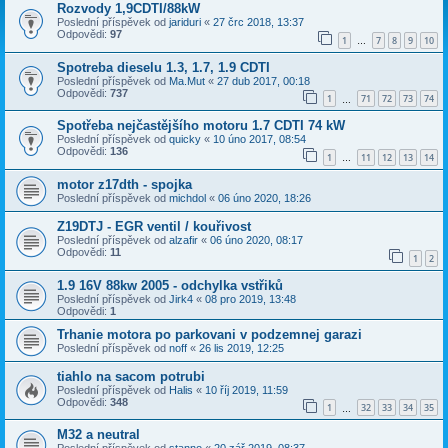
Rozvody 1,9CDTI/88kW
Poslední příspěvek od
jariduri
«
27 črc 2018, 13:37
Odpovědi:
97
1
7
8
9
10
…
Spotreba dieselu 1.3, 1.7, 1.9 CDTI
Poslední příspěvek od
Ma.Mut
«
27 dub 2017, 00:18
Odpovědi:
737
1
71
72
73
74
…
Spotřeba nejčastějšího motoru 1.7 CDTI 74 kW
Poslední příspěvek od
quicky
«
10 úno 2017, 08:54
Odpovědi:
136
1
11
12
13
14
…
motor z17dth - spojka
Poslední příspěvek od
michdol
«
06 úno 2020, 18:26
Z19DTJ - EGR ventil / kouřivost
Poslední příspěvek od
alzafir
«
06 úno 2020, 08:17
Odpovědi:
11
1
2
1.9 16V 88kw 2005 - odchylka vstřiků
Poslední příspěvek od
Jirk4
«
08 pro 2019, 13:48
Odpovědi:
1
Trhanie motora po parkovani v podzemnej garazi
Poslední příspěvek od
noff
«
26 lis 2019, 12:25
tiahlo na sacom potrubi
Poslední příspěvek od
Halis
«
10 říj 2019, 11:59
Odpovědi:
348
1
32
33
34
35
…
M32 a neutral