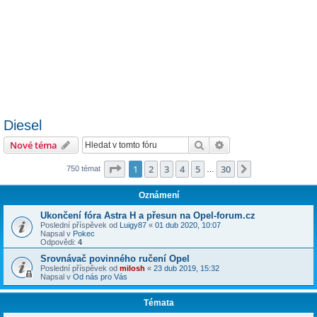
Diesel
Hledat
Pokročilé hledání
Nové téma
Stránka
1
z
30
1
2
3
4
5
30
Další
750 témat
…
Oznámení
Ukončení fóra Astra H a přesun na Opel-forum.cz
Poslední příspěvek od
Luigy87
«
01 dub 2020, 10:07
Napsal v
Pokec
Odpovědi:
4
Srovnávač povinného ručení Opel
Poslední příspěvek od
milosh
«
23 dub 2019, 15:32
Napsal v
Od nás pro Vás
Témata