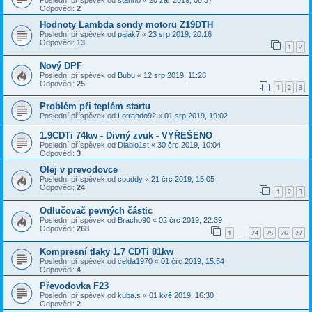
Poslední příspěvek od
stanno
«
20 zář 2019, 08:37
Odpovědi:
2
Hodnoty Lambda sondy motoru Z19DTH
Poslední příspěvek od
pajak7
«
23 srp 2019, 20:16
Odpovědi:
13
1
2
Nový DPF
Poslední příspěvek od
Bubu
«
12 srp 2019, 11:28
Odpovědi:
25
1
2
3
Problém při teplém startu
Poslední příspěvek od
Lotrando92
«
01 srp 2019, 19:02
1.9CDTi 74kw - Divný zvuk - VYŘEŠENO
Poslední příspěvek od
Diablo1st
«
30 črc 2019, 10:04
Odpovědi:
3
Olej v prevodovce
Poslední příspěvek od
couddy
«
21 črc 2019, 15:05
Odpovědi:
24
1
2
3
Odlučovač pevných částic
Poslední příspěvek od
Bracho90
«
02 črc 2019, 22:39
Odpovědi:
268
1
24
25
26
27
…
Kompresní tlaky 1.7 CDTi 81kw
Poslední příspěvek od
celda1970
«
01 črc 2019, 15:54
Odpovědi:
4
Převodovka F23
Poslední příspěvek od
kuba.s
«
01 kvě 2019, 16:30
Odpovědi:
2