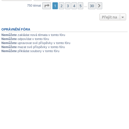
Stránka
1
z
30
1
2
3
4
5
30
Další
750 témat
…
Přejít na
OPRÁVNĚNÍ FÓRA
Nemůžete
zakládat nová témata v tomto fóru
Nemůžete
odpovídat v tomto fóru
Nemůžete
upravovat své příspěvky v tomto fóru
Nemůžete
mazat své příspěvky v tomto fóru
Nemůžete
přikládat soubory v tomto fóru