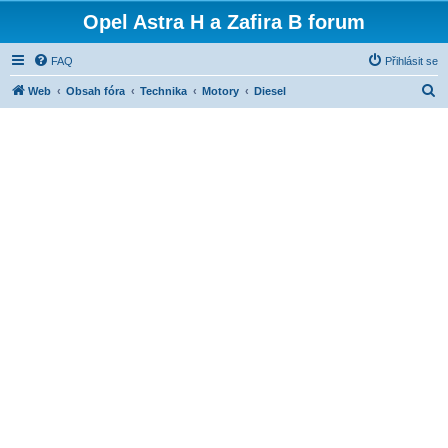
Opel Astra H a Zafira B forum
FAQ
Přihlásit se
H
Web
Obsah fóra
Technika
Motory
Diesel
l
e
d
a
t