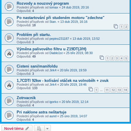
Rozvody a nouzový program
Poslední příspěvek od
tomax
«
24 dub 2019, 20:16
Odpovědi:
4
Po nastartování při studeném motoru "zdechne"
Poslední příspěvek od
Stan.
«
13 dub 2019, 16:16
Odpovědi:
18
1
2
Problém při startu.
Poslední příspěvek od
pepino231187
«
13 dub 2019, 13:52
Odpovědi:
3
Výměna palivového filtru u Z19DT(J/H)
Poslední příspěvek od
Diablo1st
«
25 bře 2019, 08:30
Odpovědi:
49
1
2
3
4
5
Cisteni sani/manifoldu
Poslední příspěvek od
Jirk4
«
20 bře 2019, 19:59
Odpovědi:
3
1,7CDTI 92kw - kolísání otáček na volnoběh + zvuk
Poslední příspěvek od
Jirk4
«
20 bře 2019, 19:46
Odpovědi:
133
1
11
12
13
14
…
Zotrvacnik
Poslední příspěvek od
igorko
«
20 bře 2019, 12:14
Odpovědi:
4
Pri naklone astra neštartuje
Poslední příspěvek od
aurel
«
25 úno 2019, 14:07
Odpovědi:
4
Nové téma