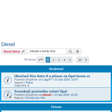
Diesel
Hledat
Pokročilé hledání
Nové téma
Stránka
1
z
30
1
2
3
4
5
30
Další
750 témat
…
Oznámení
Ukončení fóra Astra H a přesun na Opel-forum.cz
Poslední příspěvek od
Luigy87
«
01 dub 2020, 10:07
Napsal v
Pokec
Odpovědi:
4
Srovnávač povinného ručení Opel
Poslední příspěvek od
milosh
«
23 dub 2019, 15:32
Napsal v
Od nás pro Vás
Témata