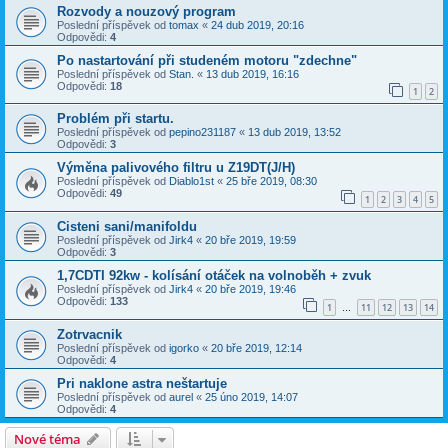
Rozvody a nouzový program
Poslední příspěvek od
tomax
«
24 dub 2019, 20:16
Odpovědi:
4
Po nastartování při studeném motoru "zdechne"
Poslední příspěvek od
Stan.
«
13 dub 2019, 16:16
Odpovědi:
18
1
2
Problém při startu.
Poslední příspěvek od
pepino231187
«
13 dub 2019, 13:52
Odpovědi:
3
Výměna palivového filtru u Z19DT(J/H)
Poslední příspěvek od
Diablo1st
«
25 bře 2019, 08:30
Odpovědi:
49
1
2
3
4
5
Cisteni sani/manifoldu
Poslední příspěvek od
Jirk4
«
20 bře 2019, 19:59
Odpovědi:
3
1,7CDTI 92kw - kolísání otáček na volnoběh + zvuk
Poslední příspěvek od
Jirk4
«
20 bře 2019, 19:46
Odpovědi:
133
1
11
12
13
14
…
Zotrvacnik
Poslední příspěvek od
igorko
«
20 bře 2019, 12:14
Odpovědi:
4
Pri naklone astra neštartuje
Poslední příspěvek od
aurel
«
25 úno 2019, 14:07
Odpovědi:
4
Nové téma