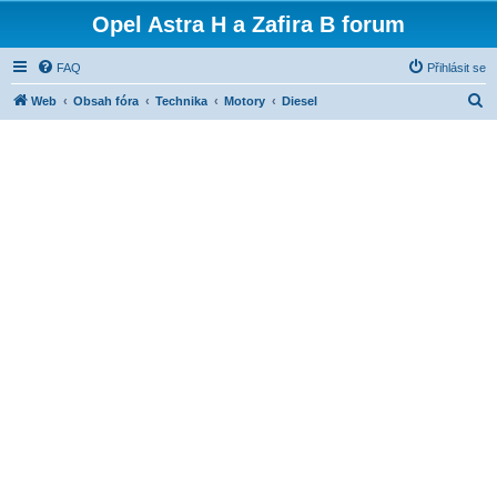
Opel Astra H a Zafira B forum
FAQ
Přihlásit se
H
Web
Obsah fóra
Technika
Motory
Diesel
l
e
d
a
t