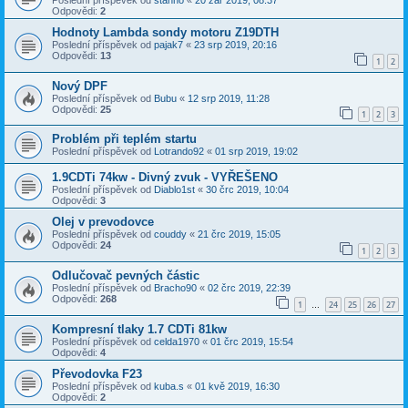
Poslední příspěvek od
stanno
«
20 zář 2019, 08:37
Odpovědi:
2
Hodnoty Lambda sondy motoru Z19DTH
Poslední příspěvek od
pajak7
«
23 srp 2019, 20:16
Odpovědi:
13
1
2
Nový DPF
Poslední příspěvek od
Bubu
«
12 srp 2019, 11:28
Odpovědi:
25
1
2
3
Problém při teplém startu
Poslední příspěvek od
Lotrando92
«
01 srp 2019, 19:02
1.9CDTi 74kw - Divný zvuk - VYŘEŠENO
Poslední příspěvek od
Diablo1st
«
30 črc 2019, 10:04
Odpovědi:
3
Olej v prevodovce
Poslední příspěvek od
couddy
«
21 črc 2019, 15:05
Odpovědi:
24
1
2
3
Odlučovač pevných částic
Poslední příspěvek od
Bracho90
«
02 črc 2019, 22:39
Odpovědi:
268
1
24
25
26
27
…
Kompresní tlaky 1.7 CDTi 81kw
Poslední příspěvek od
celda1970
«
01 črc 2019, 15:54
Odpovědi:
4
Převodovka F23
Poslední příspěvek od
kuba.s
«
01 kvě 2019, 16:30
Odpovědi:
2