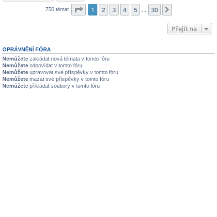
Stránka
1
z
30
1
2
3
4
5
30
Další
750 témat
…
Přejít na
OPRÁVNĚNÍ FÓRA
Nemůžete
zakládat nová témata v tomto fóru
Nemůžete
odpovídat v tomto fóru
Nemůžete
upravovat své příspěvky v tomto fóru
Nemůžete
mazat své příspěvky v tomto fóru
Nemůžete
přikládat soubory v tomto fóru