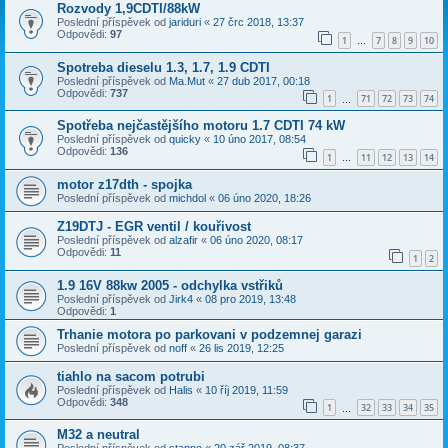
Rozvody 1,9CDTI/88kW
Poslední příspěvek od
jariduri
«
27 črc 2018, 13:37
Odpovědi:
97
1
7
8
9
10
…
Spotreba dieselu 1.3, 1.7, 1.9 CDTI
Poslední příspěvek od
Ma.Mut
«
27 dub 2017, 00:18
Odpovědi:
737
1
71
72
73
74
…
Spotřeba nejčastějšího motoru 1.7 CDTI 74 kW
Poslední příspěvek od
quicky
«
10 úno 2017, 08:54
Odpovědi:
136
1
11
12
13
14
…
motor z17dth - spojka
Poslední příspěvek od
michdol
«
06 úno 2020, 18:26
Z19DTJ - EGR ventil / kouřivost
Poslední příspěvek od
alzafir
«
06 úno 2020, 08:17
Odpovědi:
11
1
2
1.9 16V 88kw 2005 - odchylka vstřiků
Poslední příspěvek od
Jirk4
«
08 pro 2019, 13:48
Odpovědi:
1
Trhanie motora po parkovani v podzemnej garazi
Poslední příspěvek od
noff
«
26 lis 2019, 12:25
tiahlo na sacom potrubi
Poslední příspěvek od
Halis
«
10 říj 2019, 11:59
Odpovědi:
348
1
32
33
34
35
…
M32 a neutral