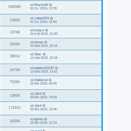
od
Bracho90
506390
02 črc 2019, 22:39
od
celda1970
13930
01 črc 2019, 15:54
od
kuba.s
13769
01 kvě 2019, 16:30
od
tomax
16093
24 dub 2019, 20:16
od
Stan.
39814
13 dub 2019, 16:16
od
pepino231187
19759
13 dub 2019, 13:52
od
Diablo1st
73284
25 bře 2019, 08:30
od
Jirk4
13959
20 bře 2019, 19:59
od
Jirk4
172421
20 bře 2019, 19:46
od
igorko
18208
20 bře 2019, 12:14