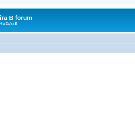
fira B forum
H a Zafira B