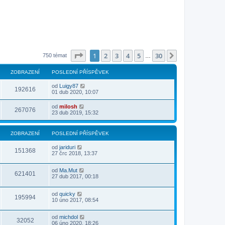
Stránka
1
z
30
1
2
3
4
5
30
Další
750 témat
…
ZOBRAZENÍ
POSLEDNÍ PŘÍSPĚVEK
od
Luigy87
192616
01 dub 2020, 10:07
od
milosh
267076
23 dub 2019, 15:32
ZOBRAZENÍ
POSLEDNÍ PŘÍSPĚVEK
od
jariduri
151368
27 črc 2018, 13:37
od
Ma.Mut
621401
27 dub 2017, 00:18
od
quicky
195994
10 úno 2017, 08:54
od
michdol
32052
06 úno 2020, 18:26