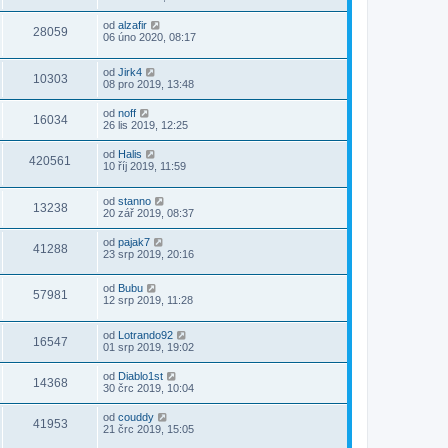
od
alzafir
28059
06 úno 2020, 08:17
od
Jirk4
10303
08 pro 2019, 13:48
od
noff
16034
26 lis 2019, 12:25
od
Halis
420561
10 říj 2019, 11:59
od
stanno
13238
20 zář 2019, 08:37
od
pajak7
41288
23 srp 2019, 20:16
od
Bubu
57981
12 srp 2019, 11:28
od
Lotrando92
16547
01 srp 2019, 19:02
od
Diablo1st
14368
30 črc 2019, 10:04
od
couddy
41953
21 črc 2019, 15:05