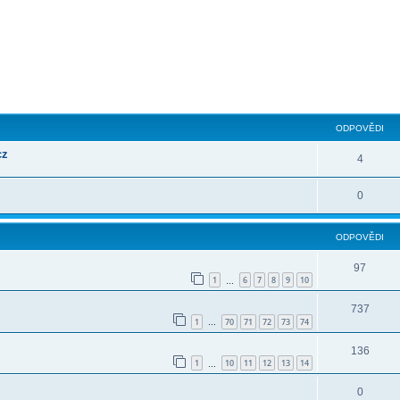
ilé hledání
ODPOVĚDI
cz
4
0
ODPOVĚDI
97
1
6
7
8
9
10
…
737
1
70
71
72
73
74
…
136
1
10
11
12
13
14
…
0