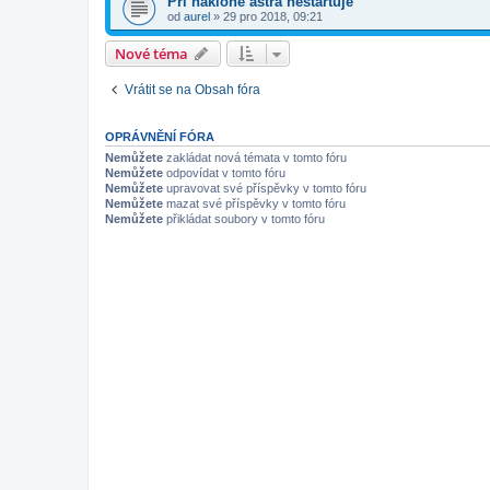
Pri naklone astra neštartuje
od
aurel
»
29 pro 2018, 09:21
Nové téma
Vrátit se na Obsah fóra
OPRÁVNĚNÍ FÓRA
Nemůžete
zakládat nová témata v tomto fóru
Nemůžete
odpovídat v tomto fóru
Nemůžete
upravovat své příspěvky v tomto fóru
Nemůžete
mazat své příspěvky v tomto fóru
Nemůžete
přikládat soubory v tomto fóru