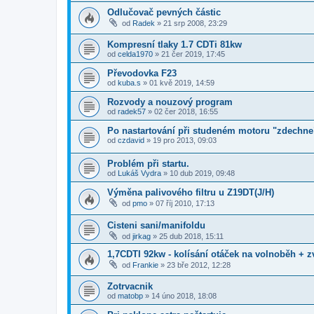
Odlučovač pevných částic
od
Radek
»
21 srp 2008, 23:29
Kompresní tlaky 1.7 CDTi 81kw
od
celda1970
»
21 čer 2019, 17:45
Převodovka F23
od
kuba.s
»
01 kvě 2019, 14:59
Rozvody a nouzový program
od
radek57
»
02 čer 2018, 16:55
Po nastartování při studeném motoru "zdechne
od
czdavid
»
19 pro 2013, 09:03
Problém při startu.
od
Lukáš Vydra
»
10 dub 2019, 09:48
Výměna palivového filtru u Z19DT(J/H)
od
pmo
»
07 říj 2010, 17:13
Cisteni sani/manifoldu
od
jirkag
»
25 dub 2018, 15:11
1,7CDTI 92kw - kolísání otáček na volnoběh + z
od
Frankie
»
23 bře 2012, 12:28
Zotrvacnik
od
matobp
»
14 úno 2018, 18:08