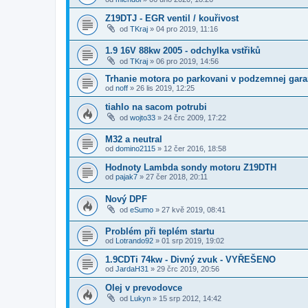
Z19DTJ - EGR ventil / kouřivost
od
TKraj
»
04 pro 2019, 11:16
1.9 16V 88kw 2005 - odchylka vstřiků
od
TKraj
»
06 pro 2019, 14:56
Trhanie motora po parkovani v podzemnej gara
od
noff
»
26 lis 2019, 12:25
tiahlo na sacom potrubi
od
wojto33
»
24 črc 2009, 17:22
M32 a neutral
od
domino2115
»
12 čer 2016, 18:58
Hodnoty Lambda sondy motoru Z19DTH
od
pajak7
»
27 čer 2018, 20:11
Nový DPF
od
eSumo
»
27 kvě 2019, 08:41
Problém při teplém startu
od
Lotrando92
»
01 srp 2019, 19:02
1.9CDTi 74kw - Divný zvuk - VYŘEŠENO
od
JardaH31
»
29 črc 2019, 20:56
Olej v prevodovce
od
Lukyn
»
15 srp 2012, 14:42