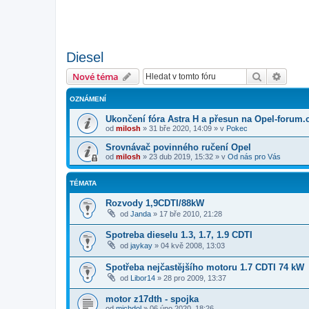
Diesel
Hledat
Pokroč
Nové téma
OZNÁMENÍ
Ukončení fóra Astra H a přesun na Opel-forum.
od
milosh
»
31 bře 2020, 14:09
» v
Pokec
Srovnávač povinného ručení Opel
od
milosh
»
23 dub 2019, 15:32
» v
Od nás pro Vás
TÉMATA
Rozvody 1,9CDTI/88kW
od
Janda
»
17 bře 2010, 21:28
Spotreba dieselu 1.3, 1.7, 1.9 CDTI
od
jaykay
»
04 kvě 2008, 13:03
Spotřeba nejčastějšího motoru 1.7 CDTI 74 kW
od
Libor14
»
28 pro 2009, 13:37
motor z17dth - spojka
od
michdol
»
06 úno 2020, 18:26