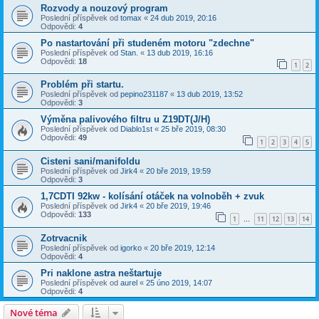
Rozvody a nouzový program
Poslední příspěvek od
tomax
«
24 dub 2019, 20:16
Odpovědi:
4
Po nastartování při studeném motoru "zdechne"
Poslední příspěvek od
Stan.
«
13 dub 2019, 16:16
Odpovědi:
18
1
2
Problém při startu.
Poslední příspěvek od
pepino231187
«
13 dub 2019, 13:52
Odpovědi:
3
Výměna palivového filtru u Z19DT(J/H)
Poslední příspěvek od
Diablo1st
«
25 bře 2019, 08:30
Odpovědi:
49
1
2
3
4
5
Cisteni sani/manifoldu
Poslední příspěvek od
Jirk4
«
20 bře 2019, 19:59
Odpovědi:
3
1,7CDTI 92kw - kolísání otáček na volnoběh + zvuk
Poslední příspěvek od
Jirk4
«
20 bře 2019, 19:46
Odpovědi:
133
1
11
12
13
14
…
Zotrvacnik
Poslední příspěvek od
igorko
«
20 bře 2019, 12:14
Odpovědi:
4
Pri naklone astra neštartuje
Poslední příspěvek od
aurel
«
25 úno 2019, 14:07
Odpovědi:
4
Nové téma