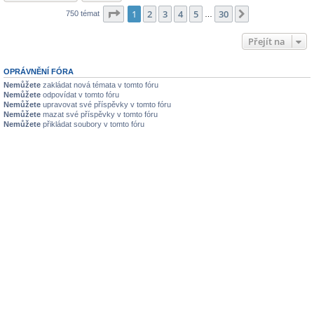
Stránka
1
z
30
1
2
3
4
5
30
Další
750 témat
…
Přejít na
OPRÁVNĚNÍ FÓRA
Nemůžete
zakládat nová témata v tomto fóru
Nemůžete
odpovídat v tomto fóru
Nemůžete
upravovat své příspěvky v tomto fóru
Nemůžete
mazat své příspěvky v tomto fóru
Nemůžete
přikládat soubory v tomto fóru