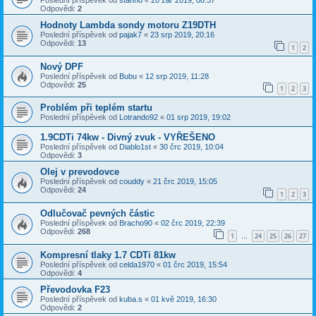
Poslední příspěvek od
stanno
«
20 zář 2019, 08:37
Odpovědi:
2
Hodnoty Lambda sondy motoru Z19DTH
Poslední příspěvek od
pajak7
«
23 srp 2019, 20:16
Odpovědi:
13
1
2
Nový DPF
Poslední příspěvek od
Bubu
«
12 srp 2019, 11:28
Odpovědi:
25
1
2
3
Problém při teplém startu
Poslední příspěvek od
Lotrando92
«
01 srp 2019, 19:02
1.9CDTi 74kw - Divný zvuk - VYŘEŠENO
Poslední příspěvek od
Diablo1st
«
30 črc 2019, 10:04
Odpovědi:
3
Olej v prevodovce
Poslední příspěvek od
couddy
«
21 črc 2019, 15:05
Odpovědi:
24
1
2
3
Odlučovač pevných částic
Poslední příspěvek od
Bracho90
«
02 črc 2019, 22:39
Odpovědi:
268
1
24
25
26
27
…
Kompresní tlaky 1.7 CDTi 81kw
Poslední příspěvek od
celda1970
«
01 črc 2019, 15:54
Odpovědi:
4
Převodovka F23
Poslední příspěvek od
kuba.s
«
01 kvě 2019, 16:30
Odpovědi:
2