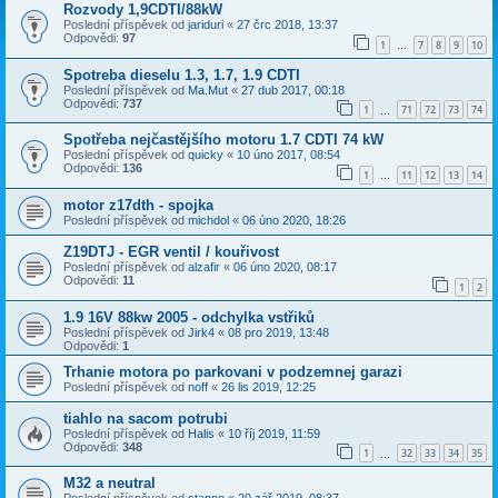
Rozvody 1,9CDTI/88kW
Poslední příspěvek od
jariduri
«
27 črc 2018, 13:37
Odpovědi:
97
1
7
8
9
10
…
Spotreba dieselu 1.3, 1.7, 1.9 CDTI
Poslední příspěvek od
Ma.Mut
«
27 dub 2017, 00:18
Odpovědi:
737
1
71
72
73
74
…
Spotřeba nejčastějšího motoru 1.7 CDTI 74 kW
Poslední příspěvek od
quicky
«
10 úno 2017, 08:54
Odpovědi:
136
1
11
12
13
14
…
motor z17dth - spojka
Poslední příspěvek od
michdol
«
06 úno 2020, 18:26
Z19DTJ - EGR ventil / kouřivost
Poslední příspěvek od
alzafir
«
06 úno 2020, 08:17
Odpovědi:
11
1
2
1.9 16V 88kw 2005 - odchylka vstřiků
Poslední příspěvek od
Jirk4
«
08 pro 2019, 13:48
Odpovědi:
1
Trhanie motora po parkovani v podzemnej garazi
Poslední příspěvek od
noff
«
26 lis 2019, 12:25
tiahlo na sacom potrubi
Poslední příspěvek od
Halis
«
10 říj 2019, 11:59
Odpovědi:
348
1
32
33
34
35
…
M32 a neutral