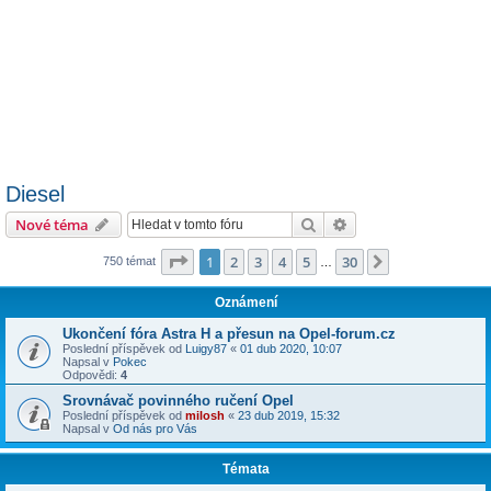
Diesel
Hledat
Pokročilé hledání
Nové téma
Stránka
1
z
30
1
2
3
4
5
30
Další
750 témat
…
Oznámení
Ukončení fóra Astra H a přesun na Opel-forum.cz
Poslední příspěvek od
Luigy87
«
01 dub 2020, 10:07
Napsal v
Pokec
Odpovědi:
4
Srovnávač povinného ručení Opel
Poslední příspěvek od
milosh
«
23 dub 2019, 15:32
Napsal v
Od nás pro Vás
Témata