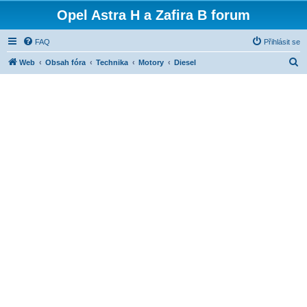
Opel Astra H a Zafira B forum
FAQ
Přihlásit se
H
Web
Obsah fóra
Technika
Motory
Diesel
l
e
d
a
t