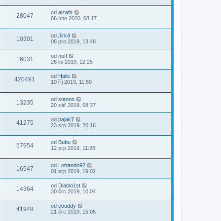
od
alzafir
28047
06 úno 2020, 08:17
od
Jirk4
10301
08 pro 2019, 13:48
od
noff
16031
26 lis 2019, 12:25
od
Halis
420491
10 říj 2019, 11:59
od
stanno
13235
20 zář 2019, 08:37
od
pajak7
41275
23 srp 2019, 20:16
od
Bubu
57954
12 srp 2019, 11:28
od
Lotrando92
16547
01 srp 2019, 19:02
od
Diablo1st
14364
30 črc 2019, 10:04
od
couddy
41949
21 črc 2019, 15:05