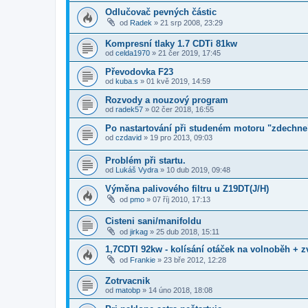
Odlučovač pevných částic
od
Radek
»
21 srp 2008, 23:29
Kompresní tlaky 1.7 CDTi 81kw
od
celda1970
»
21 čer 2019, 17:45
Převodovka F23
od
kuba.s
»
01 kvě 2019, 14:59
Rozvody a nouzový program
od
radek57
»
02 čer 2018, 16:55
Po nastartování při studeném motoru "zdechne
od
czdavid
»
19 pro 2013, 09:03
Problém při startu.
od
Lukáš Vydra
»
10 dub 2019, 09:48
Výměna palivového filtru u Z19DT(J/H)
od
pmo
»
07 říj 2010, 17:13
Cisteni sani/manifoldu
od
jirkag
»
25 dub 2018, 15:11
1,7CDTI 92kw - kolísání otáček na volnoběh + z
od
Frankie
»
23 bře 2012, 12:28
Zotrvacnik
od
matobp
»
14 úno 2018, 18:08