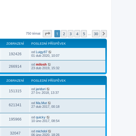
Stránka
1
z
30
1
2
3
4
5
30
Další
750 témat
…
ZOBRAZENÍ
POSLEDNÍ PŘÍSPĚVEK
od
Luigy87
192426
01 dub 2020, 10:07
od
milosh
266914
23 dub 2019, 15:32
ZOBRAZENÍ
POSLEDNÍ PŘÍSPĚVEK
od
jariduri
151315
27 črc 2018, 13:37
od
Ma.Mut
621341
27 dub 2017, 00:18
od
quicky
195966
10 úno 2017, 08:54
od
michdol
32047
06 úno 2020, 18:26