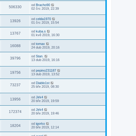
od
Bracho90
506330
02 črc 2019, 22:39
od
celda1970
13926
01 črc 2019, 15:54
od
kuba.s
13767
01 kvě 2019, 16:30
od
tomax
16088
24 dub 2019, 20:16
od
Stan.
39796
13 dub 2019, 16:16
od
pepino231187
19756
13 dub 2019, 13:52
od
Diablo1st
73237
25 bře 2019, 08:30
od
Jirk4
13956
20 bře 2019, 19:59
od
Jirk4
172374
20 bře 2019, 19:46
od
igorko
18204
20 bře 2019, 12:14