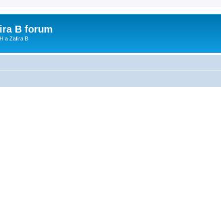
fira B forum
H a Zafira B