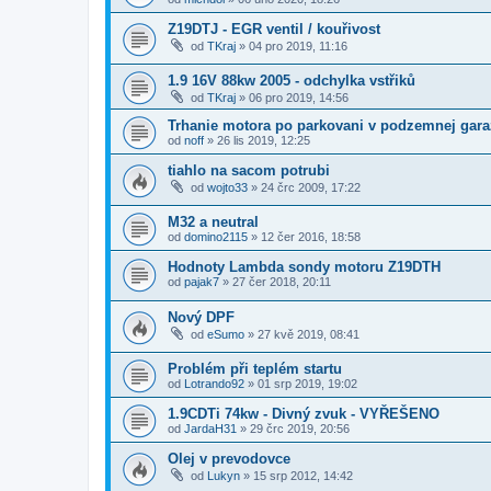
Z19DTJ - EGR ventil / kouřivost
od
TKraj
»
04 pro 2019, 11:16
1.9 16V 88kw 2005 - odchylka vstřiků
od
TKraj
»
06 pro 2019, 14:56
Trhanie motora po parkovani v podzemnej gara
od
noff
»
26 lis 2019, 12:25
tiahlo na sacom potrubi
od
wojto33
»
24 črc 2009, 17:22
M32 a neutral
od
domino2115
»
12 čer 2016, 18:58
Hodnoty Lambda sondy motoru Z19DTH
od
pajak7
»
27 čer 2018, 20:11
Nový DPF
od
eSumo
»
27 kvě 2019, 08:41
Problém při teplém startu
od
Lotrando92
»
01 srp 2019, 19:02
1.9CDTi 74kw - Divný zvuk - VYŘEŠENO
od
JardaH31
»
29 črc 2019, 20:56
Olej v prevodovce
od
Lukyn
»
15 srp 2012, 14:42