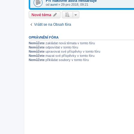
Pri naklone astra neštartuje
od
aurel
»
29 pro 2018, 09:21
Nové téma
Vrátit se na Obsah fóra
OPRÁVNĚNÍ FÓRA
Nemůžete
zakládat nová témata v tomto fóru
Nemůžete
odpovídat v tomto fóru
Nemůžete
upravovat své příspěvky v tomto fóru
Nemůžete
mazat své příspěvky v tomto fóru
Nemůžete
přikládat soubory v tomto fóru