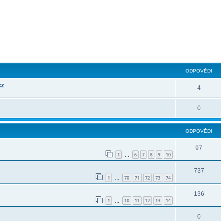
ilé hledání
ODPOVĚDI
cz
4
0
ODPOVĚDI
97
1
6
7
8
9
10
…
737
1
70
71
72
73
74
…
136
1
10
11
12
13
14
…
0