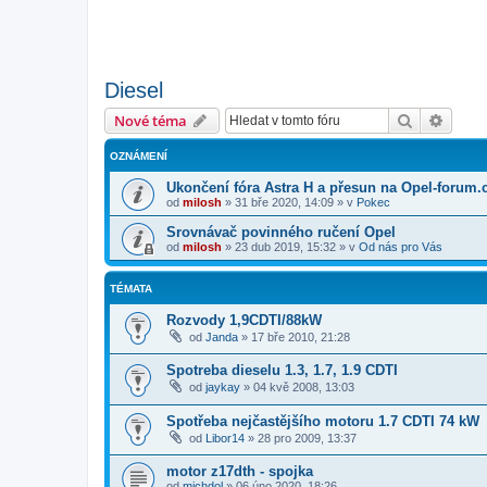
Diesel
Hledat
Pokroč
Nové téma
OZNÁMENÍ
Ukončení fóra Astra H a přesun na Opel-forum.
od
milosh
»
31 bře 2020, 14:09
» v
Pokec
Srovnávač povinného ručení Opel
od
milosh
»
23 dub 2019, 15:32
» v
Od nás pro Vás
TÉMATA
Rozvody 1,9CDTI/88kW
od
Janda
»
17 bře 2010, 21:28
Spotreba dieselu 1.3, 1.7, 1.9 CDTI
od
jaykay
»
04 kvě 2008, 13:03
Spotřeba nejčastějšího motoru 1.7 CDTI 74 kW
od
Libor14
»
28 pro 2009, 13:37
motor z17dth - spojka
od
michdol
»
06 úno 2020, 18:26