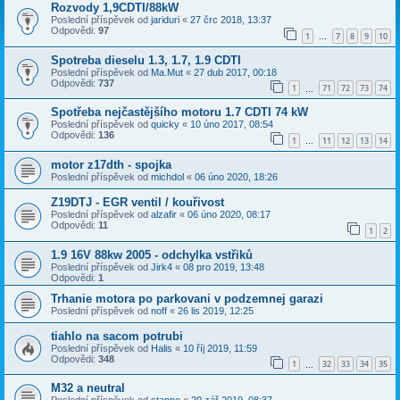
Rozvody 1,9CDTI/88kW
Poslední příspěvek od
jariduri
«
27 črc 2018, 13:37
Odpovědi:
97
1
7
8
9
10
…
Spotreba dieselu 1.3, 1.7, 1.9 CDTI
Poslední příspěvek od
Ma.Mut
«
27 dub 2017, 00:18
Odpovědi:
737
1
71
72
73
74
…
Spotřeba nejčastějšího motoru 1.7 CDTI 74 kW
Poslední příspěvek od
quicky
«
10 úno 2017, 08:54
Odpovědi:
136
1
11
12
13
14
…
motor z17dth - spojka
Poslední příspěvek od
michdol
«
06 úno 2020, 18:26
Z19DTJ - EGR ventil / kouřivost
Poslední příspěvek od
alzafir
«
06 úno 2020, 08:17
Odpovědi:
11
1
2
1.9 16V 88kw 2005 - odchylka vstřiků
Poslední příspěvek od
Jirk4
«
08 pro 2019, 13:48
Odpovědi:
1
Trhanie motora po parkovani v podzemnej garazi
Poslední příspěvek od
noff
«
26 lis 2019, 12:25
tiahlo na sacom potrubi
Poslední příspěvek od
Halis
«
10 říj 2019, 11:59
Odpovědi:
348
1
32
33
34
35
…
M32 a neutral