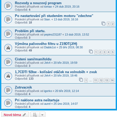
Rozvody a nouzový program
Poslední příspěvek od
tomax
«
24 dub 2019, 20:16
Odpovědi:
4
Po nastartování při studeném motoru "zdechne"
Poslední příspěvek od
Stan.
«
13 dub 2019, 16:16
Odpovědi:
18
1
2
Problém při startu.
Poslední příspěvek od
pepino231187
«
13 dub 2019, 13:52
Odpovědi:
3
Výměna palivového filtru u Z19DT(J/H)
Poslední příspěvek od
Diablo1st
«
25 bře 2019, 08:30
Odpovědi:
49
1
2
3
4
5
Cisteni sani/manifoldu
Poslední příspěvek od
Jirk4
«
20 bře 2019, 19:59
Odpovědi:
3
1,7CDTI 92kw - kolísání otáček na volnoběh + zvuk
Poslední příspěvek od
Jirk4
«
20 bře 2019, 19:46
Odpovědi:
133
1
11
12
13
14
…
Zotrvacnik
Poslední příspěvek od
igorko
«
20 bře 2019, 12:14
Odpovědi:
4
Pri naklone astra neštartuje
Poslední příspěvek od
aurel
«
25 úno 2019, 14:07
Odpovědi:
4
Nové téma