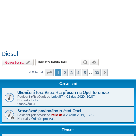
Diesel
Hledat
Pokročilé hledání
Nové téma
Stránka
1
z
30
1
2
3
4
5
30
Další
750 témat
…
Oznámení
Ukončení fóra Astra H a přesun na Opel-forum.cz
Poslední příspěvek od
Luigy87
«
01 dub 2020, 10:07
Napsal v
Pokec
Odpovědi:
4
Srovnávač povinného ručení Opel
Poslední příspěvek od
milosh
«
23 dub 2019, 15:32
Napsal v
Od nás pro Vás
Témata