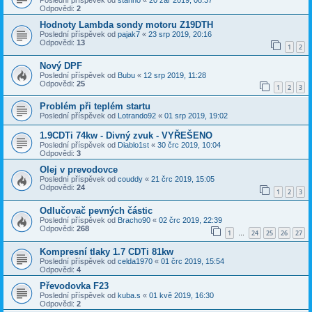
Poslední příspěvek od
stanno
«
20 zář 2019, 08:37
Odpovědi:
2
Hodnoty Lambda sondy motoru Z19DTH
Poslední příspěvek od
pajak7
«
23 srp 2019, 20:16
Odpovědi:
13
1
2
Nový DPF
Poslední příspěvek od
Bubu
«
12 srp 2019, 11:28
Odpovědi:
25
1
2
3
Problém při teplém startu
Poslední příspěvek od
Lotrando92
«
01 srp 2019, 19:02
1.9CDTi 74kw - Divný zvuk - VYŘEŠENO
Poslední příspěvek od
Diablo1st
«
30 črc 2019, 10:04
Odpovědi:
3
Olej v prevodovce
Poslední příspěvek od
couddy
«
21 črc 2019, 15:05
Odpovědi:
24
1
2
3
Odlučovač pevných částic
Poslední příspěvek od
Bracho90
«
02 črc 2019, 22:39
Odpovědi:
268
1
24
25
26
27
…
Kompresní tlaky 1.7 CDTi 81kw
Poslední příspěvek od
celda1970
«
01 črc 2019, 15:54
Odpovědi:
4
Převodovka F23
Poslední příspěvek od
kuba.s
«
01 kvě 2019, 16:30
Odpovědi:
2