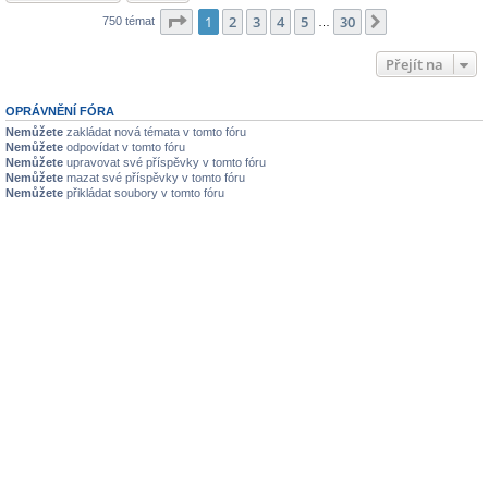
Stránka
1
z
30
1
2
3
4
5
30
Další
750 témat
…
Přejít na
OPRÁVNĚNÍ FÓRA
Nemůžete
zakládat nová témata v tomto fóru
Nemůžete
odpovídat v tomto fóru
Nemůžete
upravovat své příspěvky v tomto fóru
Nemůžete
mazat své příspěvky v tomto fóru
Nemůžete
přikládat soubory v tomto fóru