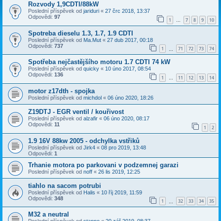
Rozvody 1,9CDTI/88kW
Poslední příspěvek od
jariduri
«
27 črc 2018, 13:37
Odpovědi:
97
1
7
8
9
10
…
Spotreba dieselu 1.3, 1.7, 1.9 CDTI
Poslední příspěvek od
Ma.Mut
«
27 dub 2017, 00:18
Odpovědi:
737
1
71
72
73
74
…
Spotřeba nejčastějšího motoru 1.7 CDTI 74 kW
Poslední příspěvek od
quicky
«
10 úno 2017, 08:54
Odpovědi:
136
1
11
12
13
14
…
motor z17dth - spojka
Poslední příspěvek od
michdol
«
06 úno 2020, 18:26
Z19DTJ - EGR ventil / kouřivost
Poslední příspěvek od
alzafir
«
06 úno 2020, 08:17
Odpovědi:
11
1
2
1.9 16V 88kw 2005 - odchylka vstřiků
Poslední příspěvek od
Jirk4
«
08 pro 2019, 13:48
Odpovědi:
1
Trhanie motora po parkovani v podzemnej garazi
Poslední příspěvek od
noff
«
26 lis 2019, 12:25
tiahlo na sacom potrubi
Poslední příspěvek od
Halis
«
10 říj 2019, 11:59
Odpovědi:
348
1
32
33
34
35
…
M32 a neutral