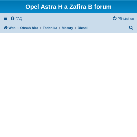
Opel Astra H a Zafira B forum
FAQ
Přihlásit se
H
Web
Obsah fóra
Technika
Motory
Diesel
l
e
d
a
t