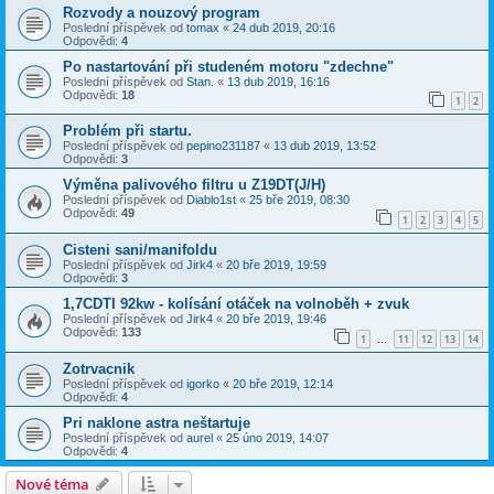
Rozvody a nouzový program
Poslední příspěvek od
tomax
«
24 dub 2019, 20:16
Odpovědi:
4
Po nastartování při studeném motoru "zdechne"
Poslední příspěvek od
Stan.
«
13 dub 2019, 16:16
Odpovědi:
18
1
2
Problém při startu.
Poslední příspěvek od
pepino231187
«
13 dub 2019, 13:52
Odpovědi:
3
Výměna palivového filtru u Z19DT(J/H)
Poslední příspěvek od
Diablo1st
«
25 bře 2019, 08:30
Odpovědi:
49
1
2
3
4
5
Cisteni sani/manifoldu
Poslední příspěvek od
Jirk4
«
20 bře 2019, 19:59
Odpovědi:
3
1,7CDTI 92kw - kolísání otáček na volnoběh + zvuk
Poslední příspěvek od
Jirk4
«
20 bře 2019, 19:46
Odpovědi:
133
1
11
12
13
14
…
Zotrvacnik
Poslední příspěvek od
igorko
«
20 bře 2019, 12:14
Odpovědi:
4
Pri naklone astra neštartuje
Poslední příspěvek od
aurel
«
25 úno 2019, 14:07
Odpovědi:
4
Nové téma