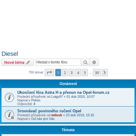
Diesel
Hledat
Pokročilé hledání
Nové téma
Stránka
1
z
30
1
2
3
4
5
30
Další
750 témat
…
Oznámení
Ukončení fóra Astra H a přesun na Opel-forum.cz
Poslední příspěvek od
Luigy87
«
01 dub 2020, 10:07
Napsal v
Pokec
Odpovědi:
4
Srovnávač povinného ručení Opel
Poslední příspěvek od
milosh
«
23 dub 2019, 15:32
Napsal v
Od nás pro Vás
Témata