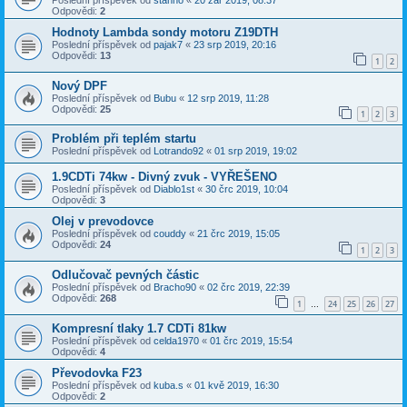
Poslední příspěvek od
stanno
«
20 zář 2019, 08:37
Odpovědi:
2
Hodnoty Lambda sondy motoru Z19DTH
Poslední příspěvek od
pajak7
«
23 srp 2019, 20:16
Odpovědi:
13
1
2
Nový DPF
Poslední příspěvek od
Bubu
«
12 srp 2019, 11:28
Odpovědi:
25
1
2
3
Problém při teplém startu
Poslední příspěvek od
Lotrando92
«
01 srp 2019, 19:02
1.9CDTi 74kw - Divný zvuk - VYŘEŠENO
Poslední příspěvek od
Diablo1st
«
30 črc 2019, 10:04
Odpovědi:
3
Olej v prevodovce
Poslední příspěvek od
couddy
«
21 črc 2019, 15:05
Odpovědi:
24
1
2
3
Odlučovač pevných částic
Poslední příspěvek od
Bracho90
«
02 črc 2019, 22:39
Odpovědi:
268
1
24
25
26
27
…
Kompresní tlaky 1.7 CDTi 81kw
Poslední příspěvek od
celda1970
«
01 črc 2019, 15:54
Odpovědi:
4
Převodovka F23
Poslední příspěvek od
kuba.s
«
01 kvě 2019, 16:30
Odpovědi:
2