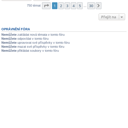
Stránka
1
z
30
1
2
3
4
5
30
Další
750 témat
…
Přejít na
OPRÁVNĚNÍ FÓRA
Nemůžete
zakládat nová témata v tomto fóru
Nemůžete
odpovídat v tomto fóru
Nemůžete
upravovat své příspěvky v tomto fóru
Nemůžete
mazat své příspěvky v tomto fóru
Nemůžete
přikládat soubory v tomto fóru