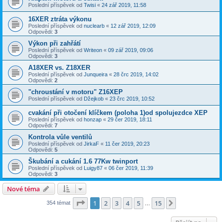
Poslední příspěvek od
Twisi
«
24 zář 2019, 11:58
16XER ztráta výkonu
Poslední příspěvek od
nuclearb
«
12 zář 2019, 12:09
Odpovědi:
3
Výkon při zahřátí
Poslední příspěvek od
Writeon
«
09 zář 2019, 09:06
Odpovědi:
3
A18XER vs. Z18XER
Poslední příspěvek od
Junqueira
«
28 črc 2019, 14:02
Odpovědi:
2
"chroustání v motoru" Z16XEP
Poslední příspěvek od
Džejkob
«
23 črc 2019, 10:52
cvakání při otočení klíčkem (poloha 1)od spolujezdce XEP
Poslední příspěvek od
honzap
«
29 čer 2019, 18:11
Odpovědi:
7
Kontrola vůle ventilů
Poslední příspěvek od
JirkaF
«
11 čer 2019, 20:23
Odpovědi:
5
Škubání a cukání 1.6 77Kw twinport
Poslední příspěvek od
Luigy87
«
06 čer 2019, 11:39
Odpovědi:
3
Nové téma
Stránka
1
z
15
1
2
3
4
5
15
Další
354 témat
…