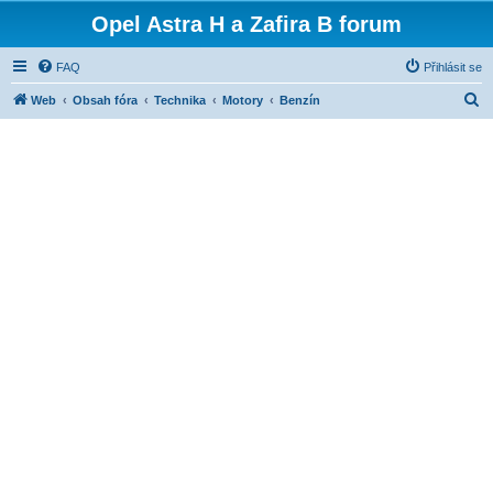
Opel Astra H a Zafira B forum
FAQ
Přihlásit se
H
Web
Obsah fóra
Technika
Motory
Benzín
l
e
d
a
t