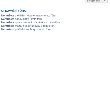
Přejít na
OPRÁVNĚNÍ FÓRA
Nemůžete
zakládat nová témata v tomto fóru
Nemůžete
odpovídat v tomto fóru
Nemůžete
upravovat své příspěvky v tomto fóru
Nemůžete
mazat své příspěvky v tomto fóru
Nemůžete
přikládat soubory v tomto fóru