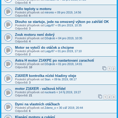
Odpovědi:
4
čidlo teploty u motoru
Poslední příspěvek od
mironto
«
09 pro 2019, 14:56
Odpovědi:
6
Dlouho se startuje, jede na omezený výkon po zahřátí OK
Poslední příspěvek od
Luigy87
«
05 pro 2019, 10:35
Odpovědi:
3
Zvuk motoru není dobrý
Poslední příspěvek od
Džejkob
«
04 pro 2019, 10:35
Odpovědi:
4
Motor se vytočí do otáček a chcipne
Poslední příspěvek od
Luigy87
«
01 pro 2019, 17:10
Odpovědi:
2
Astra H motor Z14XPE po nastartovani zarachotí
Poslední příspěvek od
Džejkob
«
01 pro 2019, 14:01
Odpovědi:
10
1
2
Z16XER kontrolka nízké hladiny oleje
Poslední příspěvek od
Stan.
«
09 lis 2019, 08:17
Odpovědi:
3
motor Z16XER - vačková hřídel
Poslední příspěvek od
nuclearb
«
14 říj 2019, 19:27
Odpovědi:
21
1
2
3
Dymi na vlastních otáčkach
Poslední příspěvek od
Zdeno_o
«
30 zář 2019, 20:44
Odpovědi:
6
Klapání motoru a cukání