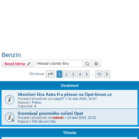
Benzín
Hledat
Pokročilé hledání
Nové téma
Stránka
1
z
15
1
2
3
4
5
15
Další
354 témat
…
Oznámení
Ukončení fóra Astra H a přesun na Opel-forum.cz
Poslední příspěvek od
Luigy87
«
01 dub 2020, 10:07
Napsal v
Pokec
Odpovědi:
4
Srovnávač povinného ručení Opel
Poslední příspěvek od
milosh
«
23 dub 2019, 15:32
Napsal v
Od nás pro Vás
Témata