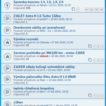
Spotreba benzinu 1.4, 1.6, 1.8, 2.0
Poslední příspěvek od
Wirda
«
10 črc 2018, 21:37
Odpovědi:
935
1
91
92
93
94
…
Z16LET Astra H 1.6 Turbo 132kw
Poslední příspěvek od
pet007
«
29 bře 2020, 09:12
Odpovědi:
1
Oneskorené otáčky pri preraďovaní
Poslední příspěvek od
MAX - CZ
«
28 bře 2020, 20:51
Odpovědi:
6
Výměna rozvodů
Poslední příspěvek od
Zdenda
«
27 bře 2020, 21:00
Odpovědi:
25
1
2
3
Servisni prohlidka pri 90t/120t km - motor Z18XE
Poslední příspěvek od
milosh
«
02 bře 2020, 20:44
Odpovědi:
25
1
2
3
Z16XER někdy kolísají volnoběžné otáčky
Poslední příspěvek od
sr71
«
23 úno 2020, 14:04
Výměna palivového filtru Astra H 1.6 85kW
Poslední příspěvek od
Stan.
«
13 úno 2020, 14:15
Odpovědi:
2
teplota chladiacej kvapaliny
Poslední příspěvek od
Bird
«
27 led 2020, 18:02
Odpovědi:
21
1
2
3
z18xer
Poslední příspěvek od
michalGTC
«
18 pro 2019, 14:25