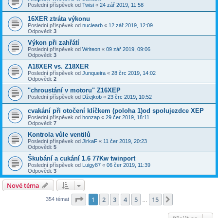
Poslední příspěvek od
Twisi
«
24 zář 2019, 11:58
16XER ztráta výkonu
Poslední příspěvek od
nuclearb
«
12 zář 2019, 12:09
Odpovědi:
3
Výkon při zahřátí
Poslední příspěvek od
Writeon
«
09 zář 2019, 09:06
Odpovědi:
3
A18XER vs. Z18XER
Poslední příspěvek od
Junqueira
«
28 črc 2019, 14:02
Odpovědi:
2
"chroustání v motoru" Z16XEP
Poslední příspěvek od
Džejkob
«
23 črc 2019, 10:52
cvakání při otočení klíčkem (poloha 1)od spolujezdce XEP
Poslední příspěvek od
honzap
«
29 čer 2019, 18:11
Odpovědi:
7
Kontrola vůle ventilů
Poslední příspěvek od
JirkaF
«
11 čer 2019, 20:23
Odpovědi:
5
Škubání a cukání 1.6 77Kw twinport
Poslední příspěvek od
Luigy87
«
06 čer 2019, 11:39
Odpovědi:
3
Nové téma
Stránka
1
z
15
1
2
3
4
5
15
Další
354 témat
…