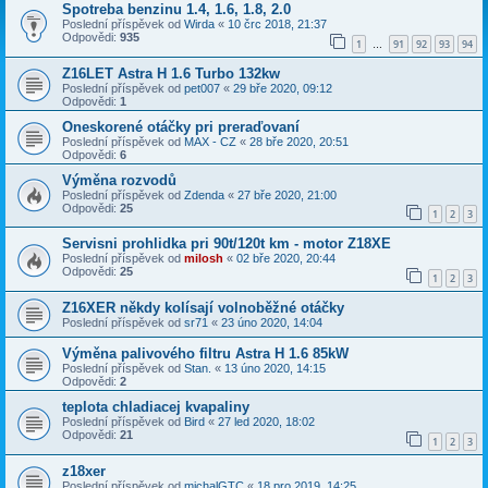
Spotreba benzinu 1.4, 1.6, 1.8, 2.0
Poslední příspěvek od
Wirda
«
10 črc 2018, 21:37
Odpovědi:
935
1
91
92
93
94
…
Z16LET Astra H 1.6 Turbo 132kw
Poslední příspěvek od
pet007
«
29 bře 2020, 09:12
Odpovědi:
1
Oneskorené otáčky pri preraďovaní
Poslední příspěvek od
MAX - CZ
«
28 bře 2020, 20:51
Odpovědi:
6
Výměna rozvodů
Poslední příspěvek od
Zdenda
«
27 bře 2020, 21:00
Odpovědi:
25
1
2
3
Servisni prohlidka pri 90t/120t km - motor Z18XE
Poslední příspěvek od
milosh
«
02 bře 2020, 20:44
Odpovědi:
25
1
2
3
Z16XER někdy kolísají volnoběžné otáčky
Poslední příspěvek od
sr71
«
23 úno 2020, 14:04
Výměna palivového filtru Astra H 1.6 85kW
Poslední příspěvek od
Stan.
«
13 úno 2020, 14:15
Odpovědi:
2
teplota chladiacej kvapaliny
Poslední příspěvek od
Bird
«
27 led 2020, 18:02
Odpovědi:
21
1
2
3
z18xer
Poslední příspěvek od
michalGTC
«
18 pro 2019, 14:25