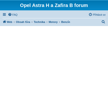
Opel Astra H a Zafira B forum
FAQ
Přihlásit se
H
Web
Obsah fóra
Technika
Motory
Benzín
l
e
d
a
t