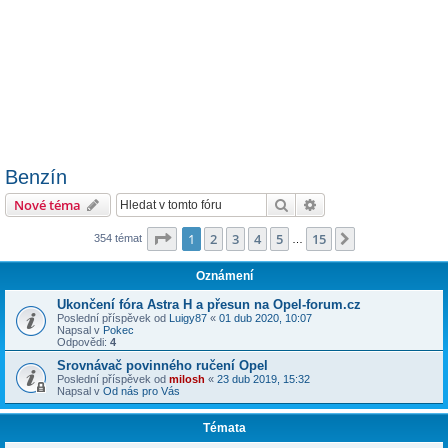
Benzín
Hledat
Pokročilé hledání
Nové téma
Stránka
1
z
15
1
2
3
4
5
15
Další
354 témat
…
Oznámení
Ukončení fóra Astra H a přesun na Opel-forum.cz
Poslední příspěvek od
Luigy87
«
01 dub 2020, 10:07
Napsal v
Pokec
Odpovědi:
4
Srovnávač povinného ručení Opel
Poslední příspěvek od
milosh
«
23 dub 2019, 15:32
Napsal v
Od nás pro Vás
Témata