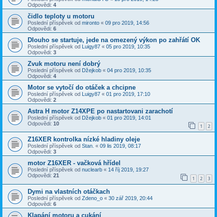
Odpovědi:
4
čidlo teploty u motoru
Poslední příspěvek od
mironto
«
09 pro 2019, 14:56
Odpovědi:
6
Dlouho se startuje, jede na omezený výkon po zahřátí OK
Poslední příspěvek od
Luigy87
«
05 pro 2019, 10:35
Odpovědi:
3
Zvuk motoru není dobrý
Poslední příspěvek od
Džejkob
«
04 pro 2019, 10:35
Odpovědi:
4
Motor se vytočí do otáček a chcipne
Poslední příspěvek od
Luigy87
«
01 pro 2019, 17:10
Odpovědi:
2
Astra H motor Z14XPE po nastartovani zarachotí
Poslední příspěvek od
Džejkob
«
01 pro 2019, 14:01
Odpovědi:
10
1
2
Z16XER kontrolka nízké hladiny oleje
Poslední příspěvek od
Stan.
«
09 lis 2019, 08:17
Odpovědi:
3
motor Z16XER - vačková hřídel
Poslední příspěvek od
nuclearb
«
14 říj 2019, 19:27
Odpovědi:
21
1
2
3
Dymi na vlastních otáčkach
Poslední příspěvek od
Zdeno_o
«
30 zář 2019, 20:44
Odpovědi:
6
Klapání motoru a cukání