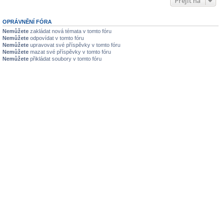
Přejít na
OPRÁVNĚNÍ FÓRA
Nemůžete
zakládat nová témata v tomto fóru
Nemůžete
odpovídat v tomto fóru
Nemůžete
upravovat své příspěvky v tomto fóru
Nemůžete
mazat své příspěvky v tomto fóru
Nemůžete
přikládat soubory v tomto fóru