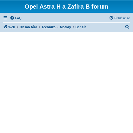
Opel Astra H a Zafira B forum
FAQ
Přihlásit se
H
Web
Obsah fóra
Technika
Motory
Benzín
l
e
d
a
t