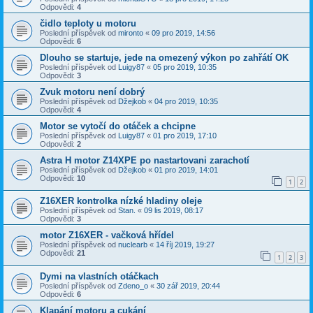
Odpovědi:
4
čidlo teploty u motoru
Poslední příspěvek od
mironto
«
09 pro 2019, 14:56
Odpovědi:
6
Dlouho se startuje, jede na omezený výkon po zahřátí OK
Poslední příspěvek od
Luigy87
«
05 pro 2019, 10:35
Odpovědi:
3
Zvuk motoru není dobrý
Poslední příspěvek od
Džejkob
«
04 pro 2019, 10:35
Odpovědi:
4
Motor se vytočí do otáček a chcipne
Poslední příspěvek od
Luigy87
«
01 pro 2019, 17:10
Odpovědi:
2
Astra H motor Z14XPE po nastartovani zarachotí
Poslední příspěvek od
Džejkob
«
01 pro 2019, 14:01
Odpovědi:
10
1
2
Z16XER kontrolka nízké hladiny oleje
Poslední příspěvek od
Stan.
«
09 lis 2019, 08:17
Odpovědi:
3
motor Z16XER - vačková hřídel
Poslední příspěvek od
nuclearb
«
14 říj 2019, 19:27
Odpovědi:
21
1
2
3
Dymi na vlastních otáčkach
Poslední příspěvek od
Zdeno_o
«
30 zář 2019, 20:44
Odpovědi:
6
Klapání motoru a cukání