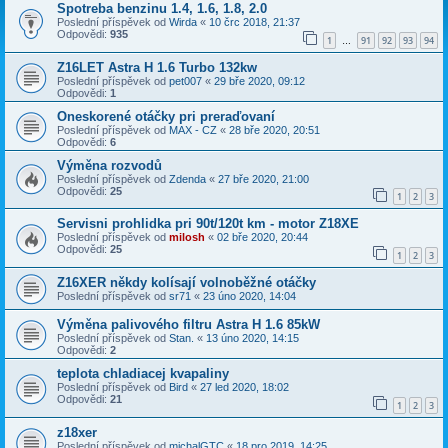
Spotreba benzinu 1.4, 1.6, 1.8, 2.0
Poslední příspěvek od
Wirda
«
10 črc 2018, 21:37
Odpovědi:
935
1
91
92
93
94
…
Z16LET Astra H 1.6 Turbo 132kw
Poslední příspěvek od
pet007
«
29 bře 2020, 09:12
Odpovědi:
1
Oneskorené otáčky pri preraďovaní
Poslední příspěvek od
MAX - CZ
«
28 bře 2020, 20:51
Odpovědi:
6
Výměna rozvodů
Poslední příspěvek od
Zdenda
«
27 bře 2020, 21:00
Odpovědi:
25
1
2
3
Servisni prohlidka pri 90t/120t km - motor Z18XE
Poslední příspěvek od
milosh
«
02 bře 2020, 20:44
Odpovědi:
25
1
2
3
Z16XER někdy kolísají volnoběžné otáčky
Poslední příspěvek od
sr71
«
23 úno 2020, 14:04
Výměna palivového filtru Astra H 1.6 85kW
Poslední příspěvek od
Stan.
«
13 úno 2020, 14:15
Odpovědi:
2
teplota chladiacej kvapaliny
Poslední příspěvek od
Bird
«
27 led 2020, 18:02
Odpovědi:
21
1
2
3
z18xer
Poslední příspěvek od
michalGTC
«
18 pro 2019, 14:25