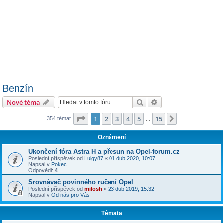
Benzín
Hledat
Pokročilé hledání
Nové téma
Stránka
1
z
15
1
2
3
4
5
15
Další
354 témat
…
Oznámení
Ukončení fóra Astra H a přesun na Opel-forum.cz
Poslední příspěvek od
Luigy87
«
01 dub 2020, 10:07
Napsal v
Pokec
Odpovědi:
4
Srovnávač povinného ručení Opel
Poslední příspěvek od
milosh
«
23 dub 2019, 15:32
Napsal v
Od nás pro Vás
Témata