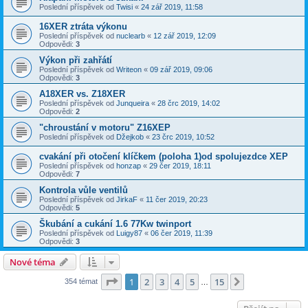
Poslední příspěvek od
Twisi
«
24 zář 2019, 11:58
16XER ztráta výkonu
Poslední příspěvek od
nuclearb
«
12 zář 2019, 12:09
Odpovědi:
3
Výkon při zahřátí
Poslední příspěvek od
Writeon
«
09 zář 2019, 09:06
Odpovědi:
3
A18XER vs. Z18XER
Poslední příspěvek od
Junqueira
«
28 črc 2019, 14:02
Odpovědi:
2
"chroustání v motoru" Z16XEP
Poslední příspěvek od
Džejkob
«
23 črc 2019, 10:52
cvakání při otočení klíčkem (poloha 1)od spolujezdce XEP
Poslední příspěvek od
honzap
«
29 čer 2019, 18:11
Odpovědi:
7
Kontrola vůle ventilů
Poslední příspěvek od
JirkaF
«
11 čer 2019, 20:23
Odpovědi:
5
Škubání a cukání 1.6 77Kw twinport
Poslední příspěvek od
Luigy87
«
06 čer 2019, 11:39
Odpovědi:
3
Nové téma
Stránka
1
z
15
1
2
3
4
5
15
Další
354 témat
…