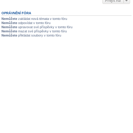
Přejít na
OPRÁVNĚNÍ FÓRA
Nemůžete
zakládat nová témata v tomto fóru
Nemůžete
odpovídat v tomto fóru
Nemůžete
upravovat své příspěvky v tomto fóru
Nemůžete
mazat své příspěvky v tomto fóru
Nemůžete
přikládat soubory v tomto fóru