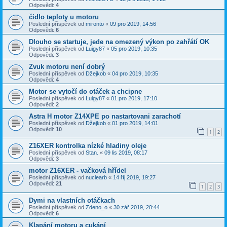
Odpovědi:
4
čidlo teploty u motoru
Poslední příspěvek od
mironto
«
09 pro 2019, 14:56
Odpovědi:
6
Dlouho se startuje, jede na omezený výkon po zahřátí OK
Poslední příspěvek od
Luigy87
«
05 pro 2019, 10:35
Odpovědi:
3
Zvuk motoru není dobrý
Poslední příspěvek od
Džejkob
«
04 pro 2019, 10:35
Odpovědi:
4
Motor se vytočí do otáček a chcipne
Poslední příspěvek od
Luigy87
«
01 pro 2019, 17:10
Odpovědi:
2
Astra H motor Z14XPE po nastartovani zarachotí
Poslední příspěvek od
Džejkob
«
01 pro 2019, 14:01
Odpovědi:
10
1
2
Z16XER kontrolka nízké hladiny oleje
Poslední příspěvek od
Stan.
«
09 lis 2019, 08:17
Odpovědi:
3
motor Z16XER - vačková hřídel
Poslední příspěvek od
nuclearb
«
14 říj 2019, 19:27
Odpovědi:
21
1
2
3
Dymi na vlastních otáčkach
Poslední příspěvek od
Zdeno_o
«
30 zář 2019, 20:44
Odpovědi:
6
Klapání motoru a cukání