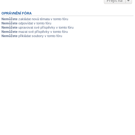
Přejít na
OPRÁVNĚNÍ FÓRA
Nemůžete
zakládat nová témata v tomto fóru
Nemůžete
odpovídat v tomto fóru
Nemůžete
upravovat své příspěvky v tomto fóru
Nemůžete
mazat své příspěvky v tomto fóru
Nemůžete
přikládat soubory v tomto fóru