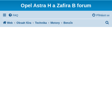
Opel Astra H a Zafira B forum
FAQ
Přihlásit se
H
Web
Obsah fóra
Technika
Motory
Benzín
l
e
d
a
t