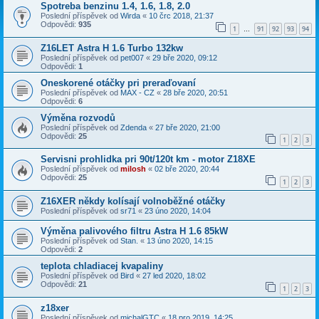
Spotreba benzinu 1.4, 1.6, 1.8, 2.0
Poslední příspěvek od
Wirda
«
10 črc 2018, 21:37
Odpovědi:
935
1
91
92
93
94
…
Z16LET Astra H 1.6 Turbo 132kw
Poslední příspěvek od
pet007
«
29 bře 2020, 09:12
Odpovědi:
1
Oneskorené otáčky pri preraďovaní
Poslední příspěvek od
MAX - CZ
«
28 bře 2020, 20:51
Odpovědi:
6
Výměna rozvodů
Poslední příspěvek od
Zdenda
«
27 bře 2020, 21:00
Odpovědi:
25
1
2
3
Servisni prohlidka pri 90t/120t km - motor Z18XE
Poslední příspěvek od
milosh
«
02 bře 2020, 20:44
Odpovědi:
25
1
2
3
Z16XER někdy kolísají volnoběžné otáčky
Poslední příspěvek od
sr71
«
23 úno 2020, 14:04
Výměna palivového filtru Astra H 1.6 85kW
Poslední příspěvek od
Stan.
«
13 úno 2020, 14:15
Odpovědi:
2
teplota chladiacej kvapaliny
Poslední příspěvek od
Bird
«
27 led 2020, 18:02
Odpovědi:
21
1
2
3
z18xer
Poslední příspěvek od
michalGTC
«
18 pro 2019, 14:25