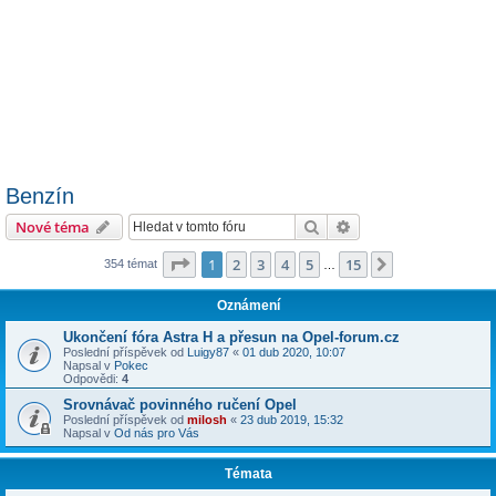
Benzín
Hledat
Pokročilé hledání
Nové téma
Stránka
1
z
15
1
2
3
4
5
15
Další
354 témat
…
Oznámení
Ukončení fóra Astra H a přesun na Opel-forum.cz
Poslední příspěvek od
Luigy87
«
01 dub 2020, 10:07
Napsal v
Pokec
Odpovědi:
4
Srovnávač povinného ručení Opel
Poslední příspěvek od
milosh
«
23 dub 2019, 15:32
Napsal v
Od nás pro Vás
Témata