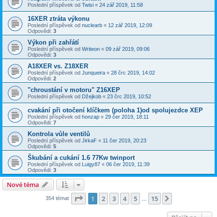
Poslední příspěvek od
Twisi
«
24 zář 2019, 11:58
16XER ztráta výkonu
Poslední příspěvek od
nuclearb
«
12 zář 2019, 12:09
Odpovědi:
3
Výkon při zahřátí
Poslední příspěvek od
Writeon
«
09 zář 2019, 09:06
Odpovědi:
3
A18XER vs. Z18XER
Poslední příspěvek od
Junqueira
«
28 črc 2019, 14:02
Odpovědi:
2
"chroustání v motoru" Z16XEP
Poslední příspěvek od
Džejkob
«
23 črc 2019, 10:52
cvakání při otočení klíčkem (poloha 1)od spolujezdce XEP
Poslední příspěvek od
honzap
«
29 čer 2019, 18:11
Odpovědi:
7
Kontrola vůle ventilů
Poslední příspěvek od
JirkaF
«
11 čer 2019, 20:23
Odpovědi:
5
Škubání a cukání 1.6 77Kw twinport
Poslední příspěvek od
Luigy87
«
06 čer 2019, 11:39
Odpovědi:
3
Nové téma
Stránka
1
z
15
1
2
3
4
5
15
Další
354 témat
…