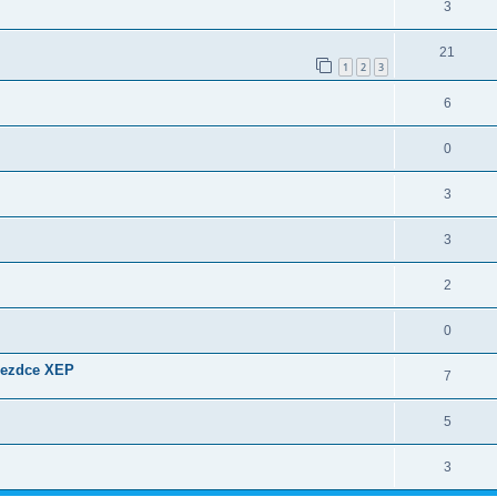
3
21
1
2
3
6
0
3
3
2
0
ujezdce XEP
7
5
3