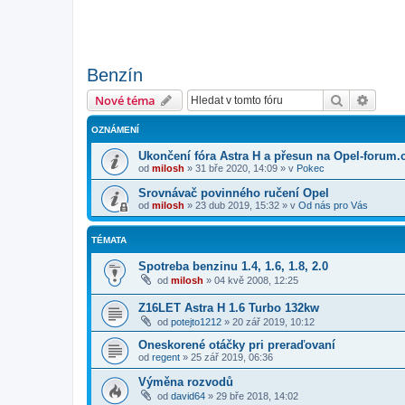
Benzín
Hledat
Pokroč
Nové téma
OZNÁMENÍ
Ukončení fóra Astra H a přesun na Opel-forum.
od
milosh
»
31 bře 2020, 14:09
» v
Pokec
Srovnávač povinného ručení Opel
od
milosh
»
23 dub 2019, 15:32
» v
Od nás pro Vás
TÉMATA
Spotreba benzinu 1.4, 1.6, 1.8, 2.0
od
milosh
»
04 kvě 2008, 12:25
Z16LET Astra H 1.6 Turbo 132kw
od
potejto1212
»
20 zář 2019, 10:12
Oneskorené otáčky pri preraďovaní
od
regent
»
25 zář 2019, 06:36
Výměna rozvodů
od
david64
»
29 bře 2018, 14:02