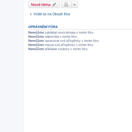
Nové téma
Vrátit se na Obsah fóra
OPRÁVNĚNÍ FÓRA
Nemůžete
zakládat nová témata v tomto fóru
Nemůžete
odpovídat v tomto fóru
Nemůžete
upravovat své příspěvky v tomto fóru
Nemůžete
mazat své příspěvky v tomto fóru
Nemůžete
přikládat soubory v tomto fóru