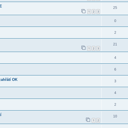
XE
25
1
2
3
0
2
21
1
2
3
4
6
zahřátí OK
3
4
2
í
10
1
2