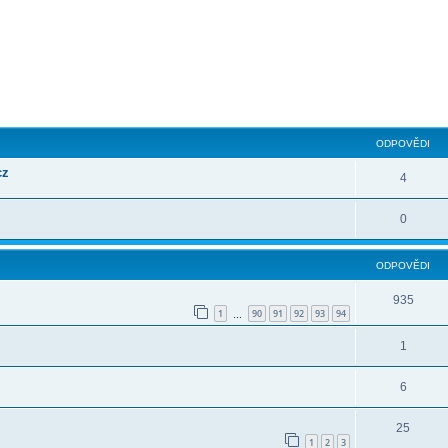
ilé hledání
ODPOVĚDI
cz
4
0
ODPOVĚDI
935
1
90
91
92
93
94
…
1
6
25
1
2
3