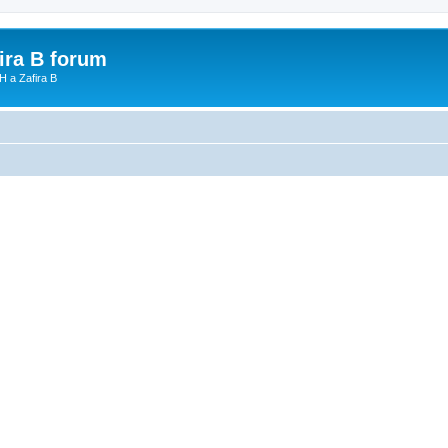
fira B forum
H a Zafira B