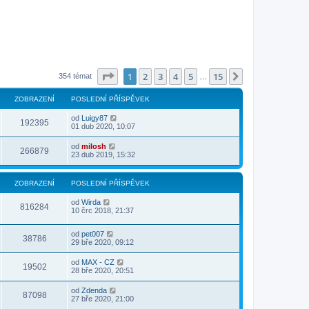
Stránka
1
z
15
1
2
3
4
5
15
Další
354 témat
…
ZOBRAZENÍ
POSLEDNÍ PŘÍSPĚVEK
od
Luigy87
192395
01 dub 2020, 10:07
od
milosh
266879
23 dub 2019, 15:32
ZOBRAZENÍ
POSLEDNÍ PŘÍSPĚVEK
od
Wirda
816284
10 črc 2018, 21:37
od
pet007
38786
29 bře 2020, 09:12
od
MAX - CZ
19502
28 bře 2020, 20:51
od
Zdenda
87098
27 bře 2020, 21:00