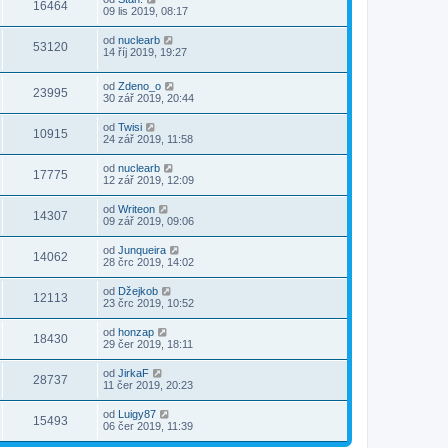
16464
09 lis 2019, 08:17
od
nuclearb
53120
14 říj 2019, 19:27
od
Zdeno_o
23995
30 zář 2019, 20:44
od
Twisi
10915
24 zář 2019, 11:58
od
nuclearb
17775
12 zář 2019, 12:09
od
Writeon
14307
09 zář 2019, 09:06
od
Junqueira
14062
28 črc 2019, 14:02
od
Džejkob
12113
23 črc 2019, 10:52
od
honzap
18430
29 čer 2019, 18:11
od
JirkaF
28737
11 čer 2019, 20:23
od
Luigy87
15493
06 čer 2019, 11:39