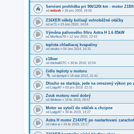
Servisni prohlidka pri 90t/120t km - motor Z18
od
milosh
»
26 pro 2009, 19:00
Z16XER někdy kolísají volnoběžné otáčky
od
sr71
»
23 úno 2020, 14:04
Výměna palivového filtru Astra H 1.6 85kW
od
Morfeus70
»
12 úno 2020, 23:43
teplota chladiacej kvapaliny
od
struko
»
04 úno 2014, 16:31
z18xer
od
michalGTC
»
30 lis 2019, 10:54
čidlo teploty u motoru
od
dyntyd
»
18 dub 2013, 21:41
Dlouho se startuje, jede na omezený výkon po 
od
Luigy87
»
03 pro 2019, 22:31
Zvuk motoru není dobrý
od
Writeon
»
18 lis 2019, 09:57
Motor se vytočí do otáček a chcipne
od
Luigy87
»
30 lis 2019, 14:27
Astra H motor Z14XPE po nastartovani zarachot
od
roko-a
»
24 lis 2019, 22:17