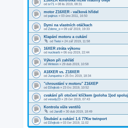
Z16XER kontrolka nízké hladiny oleje
od
sr71
»
08 lis 2019, 08:31
motor Z16XER - vačková hřídel
od
pajinus
»
03 úno 2011, 16:50
Dymi na vlastních otáčkach
od
Zdeno_o
»
09 zář 2019, 19:33
Klapání motoru a cukání
od
Twisi
»
24 zář 2019, 11:58
16XER ztráta výkonu
od
nuclearb
»
06 srp 2019, 22:44
Výkon při zahřátí
od
Writeon
»
29 dub 2019, 10:58
A18XER vs. Z18XER
od
Junqueira
»
25 črc 2019, 18:34
"chroustání v motoru" Z16XEP
od
Džejkob
»
23 črc 2019, 10:52
cvakání při otočení klíčkem (poloha 1)od spol
od
vesely23
»
28 čer 2019, 07:43
Kontrola vůle ventilů
od
JaroB
»
30 dub 2019, 18:49
Škubání a cukání 1.6 77Kw twinport
od
Džejkob
»
03 čer 2019, 11:02