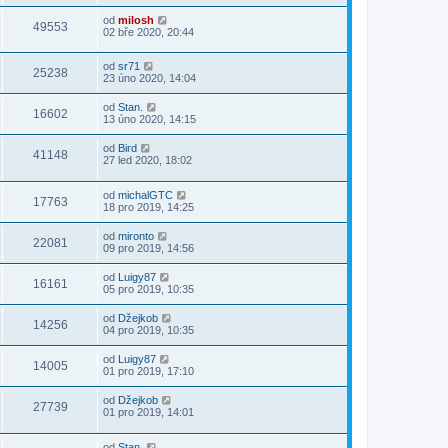
od
milosh
49553
02 bře 2020, 20:44
od
sr71
25238
23 úno 2020, 14:04
od
Stan.
16602
13 úno 2020, 14:15
od
Bird
41148
27 led 2020, 18:02
od
michalGTC
17763
18 pro 2019, 14:25
od
mironto
22081
09 pro 2019, 14:56
od
Luigy87
16161
05 pro 2019, 10:35
od
Džejkob
14256
04 pro 2019, 10:35
od
Luigy87
14005
01 pro 2019, 17:10
od
Džejkob
27739
01 pro 2019, 14:01
od
Stan.