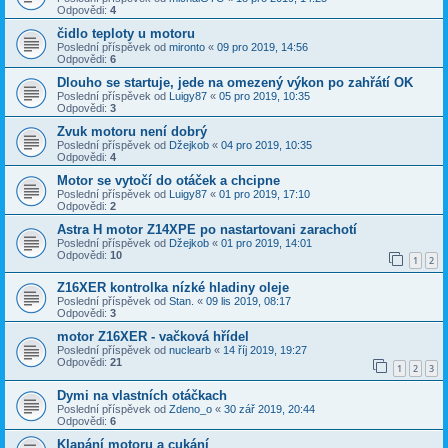
Odpovědi:
4
čidlo teploty u motoru
Poslední příspěvek od
mironto
«
09 pro 2019, 14:56
Odpovědi:
6
Dlouho se startuje, jede na omezený výkon po zahřátí OK
Poslední příspěvek od
Luigy87
«
05 pro 2019, 10:35
Odpovědi:
3
Zvuk motoru není dobrý
Poslední příspěvek od
Džejkob
«
04 pro 2019, 10:35
Odpovědi:
4
Motor se vytočí do otáček a chcipne
Poslední příspěvek od
Luigy87
«
01 pro 2019, 17:10
Odpovědi:
2
Astra H motor Z14XPE po nastartovani zarachotí
Poslední příspěvek od
Džejkob
«
01 pro 2019, 14:01
Odpovědi:
10
1
2
Z16XER kontrolka nízké hladiny oleje
Poslední příspěvek od
Stan.
«
09 lis 2019, 08:17
Odpovědi:
3
motor Z16XER - vačková hřídel
Poslední příspěvek od
nuclearb
«
14 říj 2019, 19:27
Odpovědi:
21
1
2
3
Dymi na vlastních otáčkach
Poslední příspěvek od
Zdeno_o
«
30 zář 2019, 20:44
Odpovědi:
6
Klapání motoru a cukání