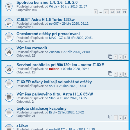
Spotreba benzinu 1.4, 1.6, 1.8, 2.0
Poslední příspěvek od
Wirda
«
10 črc 2018, 21:37
Odpovědi:
935
1
91
92
93
94
…
Z16LET Astra H 1.6 Turbo 132kw
Poslední příspěvek od
pet007
«
29 bře 2020, 09:12
Odpovědi:
1
Oneskorené otáčky pri preraďovaní
Poslední příspěvek od
MAX - CZ
«
28 bře 2020, 20:51
Odpovědi:
6
Výměna rozvodů
Poslední příspěvek od
Zdenda
«
27 bře 2020, 21:00
Odpovědi:
25
1
2
3
Servisni prohlidka pri 90t/120t km - motor Z18XE
Poslední příspěvek od
milosh
«
02 bře 2020, 20:44
Odpovědi:
25
1
2
3
Z16XER někdy kolísají volnoběžné otáčky
Poslední příspěvek od
sr71
«
23 úno 2020, 14:04
Výměna palivového filtru Astra H 1.6 85kW
Poslední příspěvek od
Stan.
«
13 úno 2020, 14:15
Odpovědi:
2
teplota chladiacej kvapaliny
Poslední příspěvek od
Bird
«
27 led 2020, 18:02
Odpovědi:
21
1
2
3
z18xer
Poslední příspěvek od
michalGTC
«
18 pro 2019, 14:25