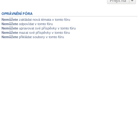
Přejít na
OPRÁVNĚNÍ FÓRA
Nemůžete
zakládat nová témata v tomto fóru
Nemůžete
odpovídat v tomto fóru
Nemůžete
upravovat své příspěvky v tomto fóru
Nemůžete
mazat své příspěvky v tomto fóru
Nemůžete
přikládat soubory v tomto fóru