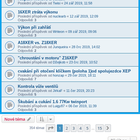
Poslední příspěvek od
Twisi
«
24 zář 2019, 11:58
16XER ztráta výkonu
Poslední příspěvek od
nuclearb
«
12 zář 2019, 12:09
Odpovědi:
3
Výkon při zahřátí
Poslední příspěvek od
Writeon
«
09 zář 2019, 09:06
Odpovědi:
3
A18XER vs. Z18XER
Poslední příspěvek od
Junqueira
«
28 črc 2019, 14:02
Odpovědi:
2
"chroustání v motoru" Z16XEP
Poslední příspěvek od
Džejkob
«
23 črc 2019, 10:52
cvakání při otočení klíčkem (poloha 1)od spolujezdce XEP
Poslední příspěvek od
honzap
«
29 čer 2019, 18:11
Odpovědi:
7
Kontrola vůle ventilů
Poslední příspěvek od
JirkaF
«
11 čer 2019, 20:23
Odpovědi:
5
Škubání a cukání 1.6 77Kw twinport
Poslední příspěvek od
Luigy87
«
06 čer 2019, 11:39
Odpovědi:
3
Nové téma
Stránka
1
z
15
1
2
3
4
5
15
Další
354 témat
…