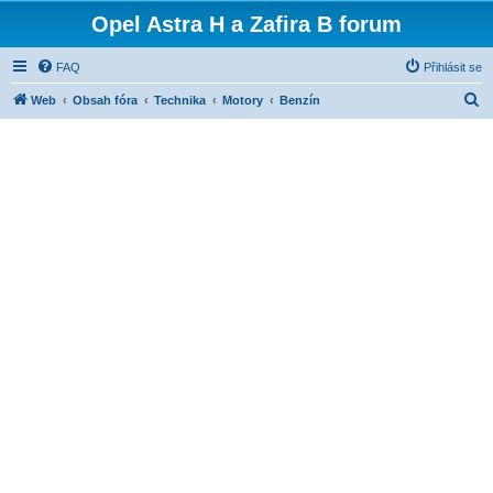
Opel Astra H a Zafira B forum
FAQ
Přihlásit se
H
Web
Obsah fóra
Technika
Motory
Benzín
l
e
d
a
t