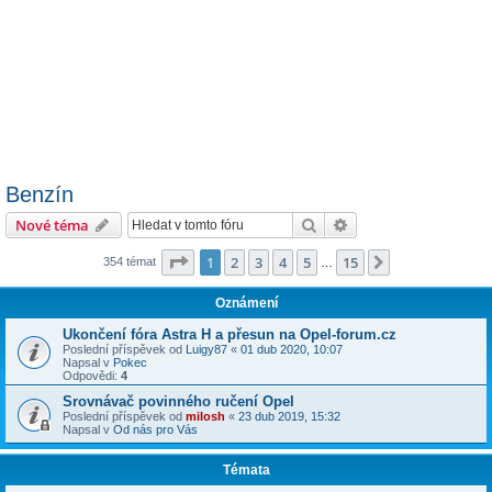
Benzín
Hledat
Pokročilé hledání
Nové téma
Stránka
1
z
15
1
2
3
4
5
15
Další
354 témat
…
Oznámení
Ukončení fóra Astra H a přesun na Opel-forum.cz
Poslední příspěvek od
Luigy87
«
01 dub 2020, 10:07
Napsal v
Pokec
Odpovědi:
4
Srovnávač povinného ručení Opel
Poslední příspěvek od
milosh
«
23 dub 2019, 15:32
Napsal v
Od nás pro Vás
Témata