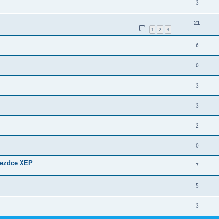
3
21
1
2
3
6
0
3
3
2
0
ujezdce XEP
7
5
3