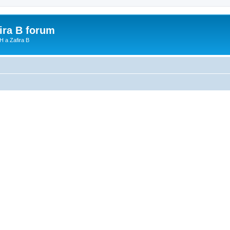
fira B forum
H a Zafira B