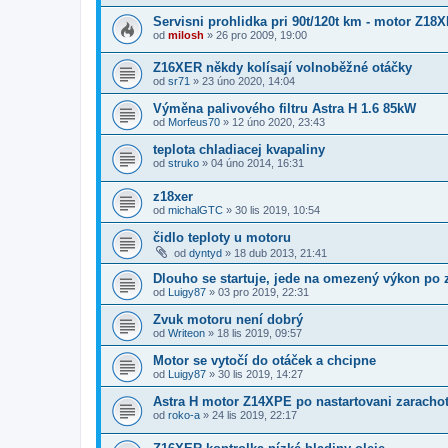
Servisni prohlidka pri 90t/120t km - motor Z18
od
milosh
»
26 pro 2009, 19:00
Z16XER někdy kolísají volnoběžné otáčky
od
sr71
»
23 úno 2020, 14:04
Výměna palivového filtru Astra H 1.6 85kW
od
Morfeus70
»
12 úno 2020, 23:43
teplota chladiacej kvapaliny
od
struko
»
04 úno 2014, 16:31
z18xer
od
michalGTC
»
30 lis 2019, 10:54
čidlo teploty u motoru
od
dyntyd
»
18 dub 2013, 21:41
Dlouho se startuje, jede na omezený výkon po 
od
Luigy87
»
03 pro 2019, 22:31
Zvuk motoru není dobrý
od
Writeon
»
18 lis 2019, 09:57
Motor se vytočí do otáček a chcipne
od
Luigy87
»
30 lis 2019, 14:27
Astra H motor Z14XPE po nastartovani zarachot
od
roko-a
»
24 lis 2019, 22:17