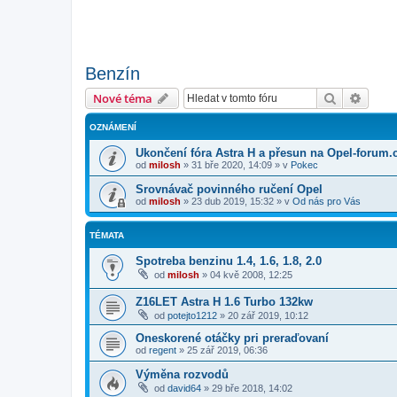
Benzín
Hledat
Pokroč
Nové téma
OZNÁMENÍ
Ukončení fóra Astra H a přesun na Opel-forum.
od
milosh
»
31 bře 2020, 14:09
» v
Pokec
Srovnávač povinného ručení Opel
od
milosh
»
23 dub 2019, 15:32
» v
Od nás pro Vás
TÉMATA
Spotreba benzinu 1.4, 1.6, 1.8, 2.0
od
milosh
»
04 kvě 2008, 12:25
Z16LET Astra H 1.6 Turbo 132kw
od
potejto1212
»
20 zář 2019, 10:12
Oneskorené otáčky pri preraďovaní
od
regent
»
25 zář 2019, 06:36
Výměna rozvodů
od
david64
»
29 bře 2018, 14:02