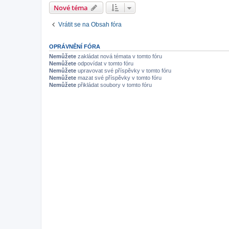
Nové téma
Vrátit se na Obsah fóra
OPRÁVNĚNÍ FÓRA
Nemůžete
zakládat nová témata v tomto fóru
Nemůžete
odpovídat v tomto fóru
Nemůžete
upravovat své příspěvky v tomto fóru
Nemůžete
mazat své příspěvky v tomto fóru
Nemůžete
přikládat soubory v tomto fóru