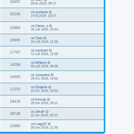
16457
09 lis 2019, 08:17
od
nuclearb
53106
14 říj 2019, 19:27
od
Zdeno_o
23983
30 zář 2019, 20:44
od
Twisi
10906
24 zář 2019, 11:58
od
nuclearb
17767
12 zář 2019, 12:09
od
Writeon
14298
09 zář 2019, 09:06
od
Junqueira
14055
28 črc 2019, 14:02
od
Džejkob
12103
23 črc 2019, 10:52
od
honzap
18419
29 čer 2019, 18:11
od
JirkaF
28728
11 čer 2019, 20:23
od
Luigy87
15485
06 čer 2019, 11:39