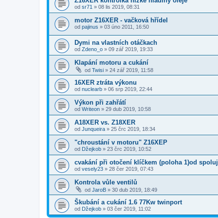
Z16XER kontrolka nízké hladiny oleje
od
sr71
»
08 lis 2019, 08:31
motor Z16XER - vačková hřídel
od
pajinus
»
03 úno 2011, 16:50
Dymi na vlastních otáčkach
od
Zdeno_o
»
09 zář 2019, 19:33
Klapání motoru a cukání
od
Twisi
»
24 zář 2019, 11:58
16XER ztráta výkonu
od
nuclearb
»
06 srp 2019, 22:44
Výkon při zahřátí
od
Writeon
»
29 dub 2019, 10:58
A18XER vs. Z18XER
od
Junqueira
»
25 črc 2019, 18:34
"chroustání v motoru" Z16XEP
od
Džejkob
»
23 črc 2019, 10:52
cvakání při otočení klíčkem (poloha 1)od spol
od
vesely23
»
28 čer 2019, 07:43
Kontrola vůle ventilů
od
JaroB
»
30 dub 2019, 18:49
Škubání a cukání 1.6 77Kw twinport
od
Džejkob
»
03 čer 2019, 11:02