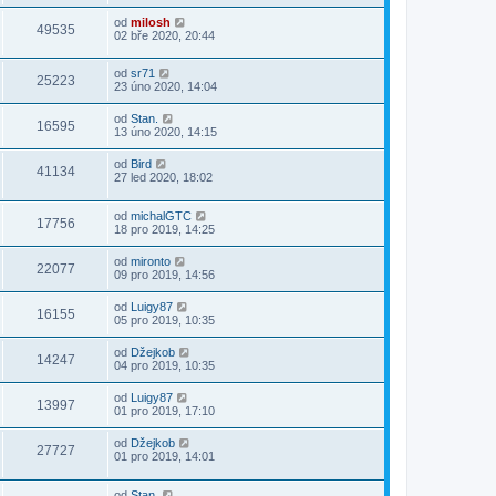
od
milosh
49535
02 bře 2020, 20:44
od
sr71
25223
23 úno 2020, 14:04
od
Stan.
16595
13 úno 2020, 14:15
od
Bird
41134
27 led 2020, 18:02
od
michalGTC
17756
18 pro 2019, 14:25
od
mironto
22077
09 pro 2019, 14:56
od
Luigy87
16155
05 pro 2019, 10:35
od
Džejkob
14247
04 pro 2019, 10:35
od
Luigy87
13997
01 pro 2019, 17:10
od
Džejkob
27727
01 pro 2019, 14:01
od
Stan.