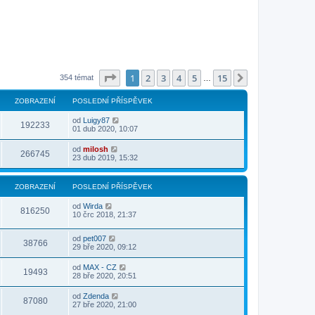
Stránka
1
z
15
1
2
3
4
5
15
Další
354 témat
…
ZOBRAZENÍ
POSLEDNÍ PŘÍSPĚVEK
od
Luigy87
192233
01 dub 2020, 10:07
od
milosh
266745
23 dub 2019, 15:32
ZOBRAZENÍ
POSLEDNÍ PŘÍSPĚVEK
od
Wirda
816250
10 črc 2018, 21:37
od
pet007
38766
29 bře 2020, 09:12
od
MAX - CZ
19493
28 bře 2020, 20:51
od
Zdenda
87080
27 bře 2020, 21:00