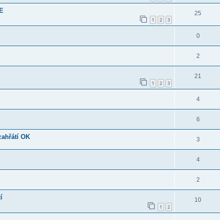
XE
25
1
2
3
0
2
21
1
2
3
4
6
zahřátí OK
3
4
2
í
10
1
2