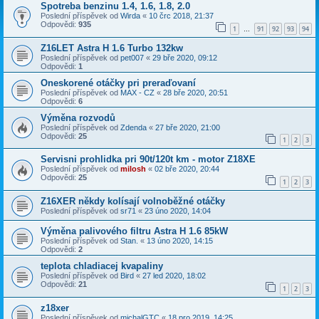
Spotreba benzinu 1.4, 1.6, 1.8, 2.0
Poslední příspěvek od
Wirda
«
10 črc 2018, 21:37
Odpovědi:
935
1
91
92
93
94
…
Z16LET Astra H 1.6 Turbo 132kw
Poslední příspěvek od
pet007
«
29 bře 2020, 09:12
Odpovědi:
1
Oneskorené otáčky pri preraďovaní
Poslední příspěvek od
MAX - CZ
«
28 bře 2020, 20:51
Odpovědi:
6
Výměna rozvodů
Poslední příspěvek od
Zdenda
«
27 bře 2020, 21:00
Odpovědi:
25
1
2
3
Servisni prohlidka pri 90t/120t km - motor Z18XE
Poslední příspěvek od
milosh
«
02 bře 2020, 20:44
Odpovědi:
25
1
2
3
Z16XER někdy kolísají volnoběžné otáčky
Poslední příspěvek od
sr71
«
23 úno 2020, 14:04
Výměna palivového filtru Astra H 1.6 85kW
Poslední příspěvek od
Stan.
«
13 úno 2020, 14:15
Odpovědi:
2
teplota chladiacej kvapaliny
Poslední příspěvek od
Bird
«
27 led 2020, 18:02
Odpovědi:
21
1
2
3
z18xer
Poslední příspěvek od
michalGTC
«
18 pro 2019, 14:25