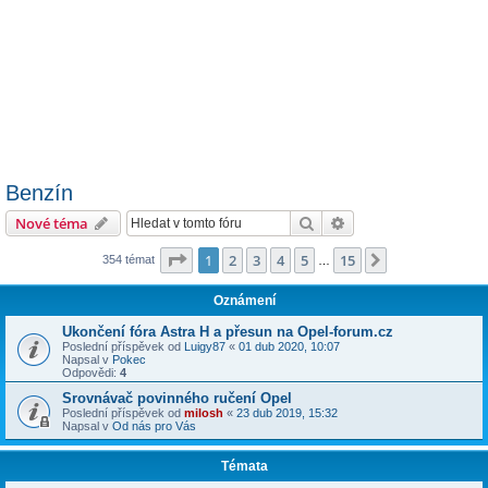
Benzín
Hledat
Pokročilé hledání
Nové téma
Stránka
1
z
15
1
2
3
4
5
15
Další
354 témat
…
Oznámení
Ukončení fóra Astra H a přesun na Opel-forum.cz
Poslední příspěvek od
Luigy87
«
01 dub 2020, 10:07
Napsal v
Pokec
Odpovědi:
4
Srovnávač povinného ručení Opel
Poslední příspěvek od
milosh
«
23 dub 2019, 15:32
Napsal v
Od nás pro Vás
Témata