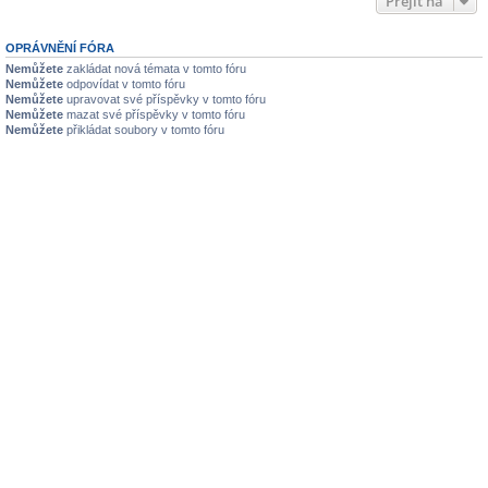
Přejít na
OPRÁVNĚNÍ FÓRA
Nemůžete
zakládat nová témata v tomto fóru
Nemůžete
odpovídat v tomto fóru
Nemůžete
upravovat své příspěvky v tomto fóru
Nemůžete
mazat své příspěvky v tomto fóru
Nemůžete
přikládat soubory v tomto fóru