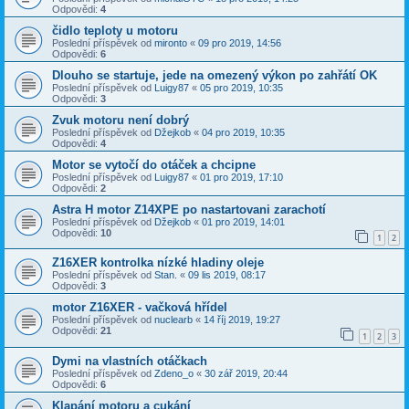
Odpovědi:
4
čidlo teploty u motoru
Poslední příspěvek od
mironto
«
09 pro 2019, 14:56
Odpovědi:
6
Dlouho se startuje, jede na omezený výkon po zahřátí OK
Poslední příspěvek od
Luigy87
«
05 pro 2019, 10:35
Odpovědi:
3
Zvuk motoru není dobrý
Poslední příspěvek od
Džejkob
«
04 pro 2019, 10:35
Odpovědi:
4
Motor se vytočí do otáček a chcipne
Poslední příspěvek od
Luigy87
«
01 pro 2019, 17:10
Odpovědi:
2
Astra H motor Z14XPE po nastartovani zarachotí
Poslední příspěvek od
Džejkob
«
01 pro 2019, 14:01
Odpovědi:
10
1
2
Z16XER kontrolka nízké hladiny oleje
Poslední příspěvek od
Stan.
«
09 lis 2019, 08:17
Odpovědi:
3
motor Z16XER - vačková hřídel
Poslední příspěvek od
nuclearb
«
14 říj 2019, 19:27
Odpovědi:
21
1
2
3
Dymi na vlastních otáčkach
Poslední příspěvek od
Zdeno_o
«
30 zář 2019, 20:44
Odpovědi:
6
Klapání motoru a cukání