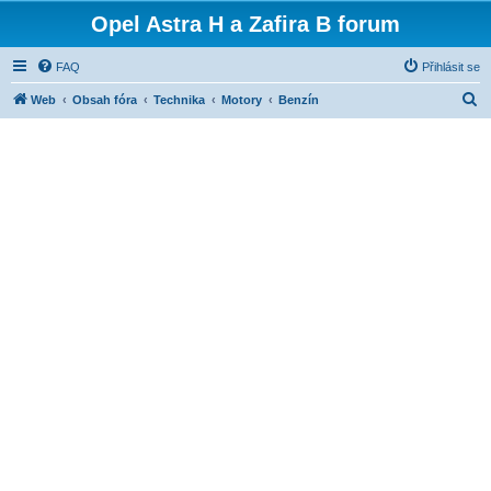
Opel Astra H a Zafira B forum
FAQ
Přihlásit se
H
Web
Obsah fóra
Technika
Motory
Benzín
l
e
d
a
t