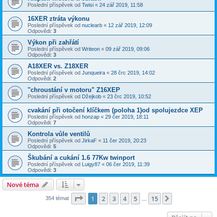
Poslední příspěvek od
Twisi
«
24 zář 2019, 11:58
16XER ztráta výkonu
Poslední příspěvek od
nuclearb
«
12 zář 2019, 12:09
Odpovědi:
3
Výkon při zahřátí
Poslední příspěvek od
Writeon
«
09 zář 2019, 09:06
Odpovědi:
3
A18XER vs. Z18XER
Poslední příspěvek od
Junqueira
«
28 črc 2019, 14:02
Odpovědi:
2
"chroustání v motoru" Z16XEP
Poslední příspěvek od
Džejkob
«
23 črc 2019, 10:52
cvakání při otočení klíčkem (poloha 1)od spolujezdce XEP
Poslední příspěvek od
honzap
«
29 čer 2019, 18:11
Odpovědi:
7
Kontrola vůle ventilů
Poslední příspěvek od
JirkaF
«
11 čer 2019, 20:23
Odpovědi:
5
Škubání a cukání 1.6 77Kw twinport
Poslední příspěvek od
Luigy87
«
06 čer 2019, 11:39
Odpovědi:
3
Nové téma
Stránka
1
z
15
1
2
3
4
5
15
Další
354 témat
…