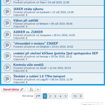
Poslední příspěvek od
Twisi
«
24 zář 2019, 11:58
16XER ztráta výkonu
Poslední příspěvek od
nuclearb
«
12 zář 2019, 12:09
Odpovědi:
3
Výkon při zahřátí
Poslední příspěvek od
Writeon
«
09 zář 2019, 09:06
Odpovědi:
3
A18XER vs. Z18XER
Poslední příspěvek od
Junqueira
«
28 črc 2019, 14:02
Odpovědi:
2
"chroustání v motoru" Z16XEP
Poslední příspěvek od
Džejkob
«
23 črc 2019, 10:52
cvakání při otočení klíčkem (poloha 1)od spolujezdce XEP
Poslední příspěvek od
honzap
«
29 čer 2019, 18:11
Odpovědi:
7
Kontrola vůle ventilů
Poslední příspěvek od
JirkaF
«
11 čer 2019, 20:23
Odpovědi:
5
Škubání a cukání 1.6 77Kw twinport
Poslední příspěvek od
Luigy87
«
06 čer 2019, 11:39
Odpovědi:
3
Nové téma
Stránka
1
z
15
1
2
3
4
5
15
Další
354 témat
…