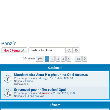
Benzín
Hledat
Pokročilé hledání
Nové téma
Stránka
1
z
15
1
2
3
4
5
15
Další
354 témat
…
Oznámení
Ukončení fóra Astra H a přesun na Opel-forum.cz
Poslední příspěvek od
Luigy87
«
01 dub 2020, 10:07
Napsal v
Pokec
Odpovědi:
4
Srovnávač povinného ručení Opel
Poslední příspěvek od
milosh
«
23 dub 2019, 15:32
Napsal v
Od nás pro Vás
Témata