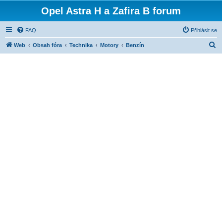
Opel Astra H a Zafira B forum
FAQ
Přihlásit se
H
Web
Obsah fóra
Technika
Motory
Benzín
l
e
d
a
t