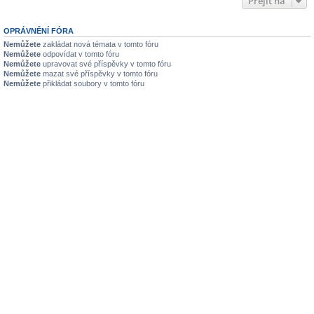
Přejít na
OPRÁVNĚNÍ FÓRA
Nemůžete
zakládat nová témata v tomto fóru
Nemůžete
odpovídat v tomto fóru
Nemůžete
upravovat své příspěvky v tomto fóru
Nemůžete
mazat své příspěvky v tomto fóru
Nemůžete
přikládat soubory v tomto fóru