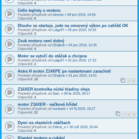
Odpovědi:
4
čidlo teploty u motoru
Poslední příspěvek od
mironto
«
09 pro 2019, 14:56
Odpovědi:
6
Dlouho se startuje, jede na omezený výkon po zahřátí OK
Poslední příspěvek od
Luigy87
«
05 pro 2019, 10:35
Odpovědi:
3
Zvuk motoru není dobrý
Poslední příspěvek od
Džejkob
«
04 pro 2019, 10:35
Odpovědi:
4
Motor se vytočí do otáček a chcipne
Poslední příspěvek od
Luigy87
«
01 pro 2019, 17:10
Odpovědi:
2
Astra H motor Z14XPE po nastartovani zarachotí
Poslední příspěvek od
Džejkob
«
01 pro 2019, 14:01
Odpovědi:
10
1
2
Z16XER kontrolka nízké hladiny oleje
Poslední příspěvek od
Stan.
«
09 lis 2019, 08:17
Odpovědi:
3
motor Z16XER - vačková hřídel
Poslední příspěvek od
nuclearb
«
14 říj 2019, 19:27
Odpovědi:
21
1
2
3
Dymi na vlastních otáčkach
Poslední příspěvek od
Zdeno_o
«
30 zář 2019, 20:44
Odpovědi:
6
Klapání motoru a cukání