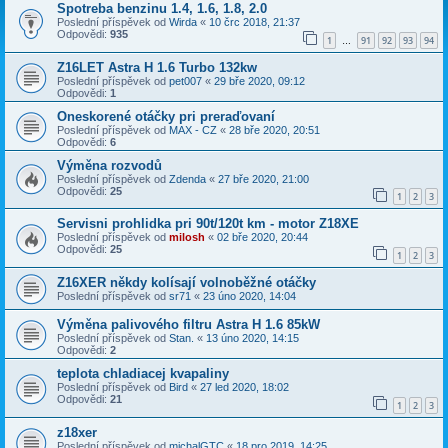
Spotreba benzinu 1.4, 1.6, 1.8, 2.0
Poslední příspěvek od
Wirda
«
10 črc 2018, 21:37
Odpovědi:
935
1
91
92
93
94
…
Z16LET Astra H 1.6 Turbo 132kw
Poslední příspěvek od
pet007
«
29 bře 2020, 09:12
Odpovědi:
1
Oneskorené otáčky pri preraďovaní
Poslední příspěvek od
MAX - CZ
«
28 bře 2020, 20:51
Odpovědi:
6
Výměna rozvodů
Poslední příspěvek od
Zdenda
«
27 bře 2020, 21:00
Odpovědi:
25
1
2
3
Servisni prohlidka pri 90t/120t km - motor Z18XE
Poslední příspěvek od
milosh
«
02 bře 2020, 20:44
Odpovědi:
25
1
2
3
Z16XER někdy kolísají volnoběžné otáčky
Poslední příspěvek od
sr71
«
23 úno 2020, 14:04
Výměna palivového filtru Astra H 1.6 85kW
Poslední příspěvek od
Stan.
«
13 úno 2020, 14:15
Odpovědi:
2
teplota chladiacej kvapaliny
Poslední příspěvek od
Bird
«
27 led 2020, 18:02
Odpovědi:
21
1
2
3
z18xer
Poslední příspěvek od
michalGTC
«
18 pro 2019, 14:25