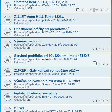
Spotreba benzinu 1.4, 1.6, 1.8, 2.0
Poslední příspěvek od
Wirda
«
10 črc 2018, 21:37
Odpovědi:
935
1
91
92
93
94
…
Z16LET Astra H 1.6 Turbo 132kw
Poslední příspěvek od
pet007
«
29 bře 2020, 09:12
Odpovědi:
1
Oneskorené otáčky pri preraďovaní
Poslední příspěvek od
MAX - CZ
«
28 bře 2020, 20:51
Odpovědi:
6
Výměna rozvodů
Poslední příspěvek od
Zdenda
«
27 bře 2020, 21:00
Odpovědi:
25
1
2
3
Servisni prohlidka pri 90t/120t km - motor Z18XE
Poslední příspěvek od
milosh
«
02 bře 2020, 20:44
Odpovědi:
25
1
2
3
Z16XER někdy kolísají volnoběžné otáčky
Poslední příspěvek od
sr71
«
23 úno 2020, 14:04
Výměna palivového filtru Astra H 1.6 85kW
Poslední příspěvek od
Stan.
«
13 úno 2020, 14:15
Odpovědi:
2
teplota chladiacej kvapaliny
Poslední příspěvek od
Bird
«
27 led 2020, 18:02
Odpovědi:
21
1
2
3
z18xer
Poslední příspěvek od
michalGTC
«
18 pro 2019, 14:25