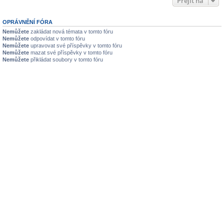
Přejít na
OPRÁVNĚNÍ FÓRA
Nemůžete
zakládat nová témata v tomto fóru
Nemůžete
odpovídat v tomto fóru
Nemůžete
upravovat své příspěvky v tomto fóru
Nemůžete
mazat své příspěvky v tomto fóru
Nemůžete
přikládat soubory v tomto fóru