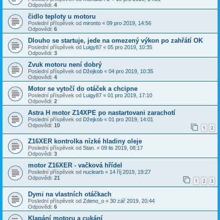
Odpovědi:
4
čidlo teploty u motoru
Poslední příspěvek od
mironto
«
09 pro 2019, 14:56
Odpovědi:
6
Dlouho se startuje, jede na omezený výkon po zahřátí OK
Poslední příspěvek od
Luigy87
«
05 pro 2019, 10:35
Odpovědi:
3
Zvuk motoru není dobrý
Poslední příspěvek od
Džejkob
«
04 pro 2019, 10:35
Odpovědi:
4
Motor se vytočí do otáček a chcipne
Poslední příspěvek od
Luigy87
«
01 pro 2019, 17:10
Odpovědi:
2
Astra H motor Z14XPE po nastartovani zarachotí
Poslední příspěvek od
Džejkob
«
01 pro 2019, 14:01
Odpovědi:
10
1
2
Z16XER kontrolka nízké hladiny oleje
Poslední příspěvek od
Stan.
«
09 lis 2019, 08:17
Odpovědi:
3
motor Z16XER - vačková hřídel
Poslední příspěvek od
nuclearb
«
14 říj 2019, 19:27
Odpovědi:
21
1
2
3
Dymi na vlastních otáčkach
Poslední příspěvek od
Zdeno_o
«
30 zář 2019, 20:44
Odpovědi:
6
Klapání motoru a cukání