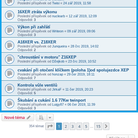
Poslední příspěvek od
Twisi
«
24 zář 2019, 11:58
16XER ztráta výkonu
Poslední příspěvek od
nuclearb
«
12 zář 2019, 12:09
Odpovědi:
3
Výkon při zahřátí
Poslední příspěvek od
Writeon
«
09 zář 2019, 09:06
Odpovědi:
3
A18XER vs. Z18XER
Poslední příspěvek od
Junqueira
«
28 črc 2019, 14:02
Odpovědi:
2
"chroustání v motoru" Z16XEP
Poslední příspěvek od
Džejkob
«
23 črc 2019, 10:52
cvakání při otočení klíčkem (poloha 1)od spolujezdce XEP
Poslední příspěvek od
honzap
«
29 čer 2019, 18:11
Odpovědi:
7
Kontrola vůle ventilů
Poslední příspěvek od
JirkaF
«
11 čer 2019, 20:23
Odpovědi:
5
Škubání a cukání 1.6 77Kw twinport
Poslední příspěvek od
Luigy87
«
06 čer 2019, 11:39
Odpovědi:
3
Nové téma
Stránka
1
z
15
1
2
3
4
5
15
Další
354 témat
…