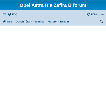
Opel Astra H a Zafira B forum
FAQ
Přihlásit se
H
Web
Obsah fóra
Technika
Motory
Benzín
l
e
d
a
t