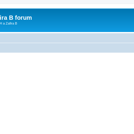
fira B forum
H a Zafira B