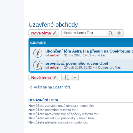
Uzavřené obchody
Hledat
Pokroč
Nové téma
OZNÁMENÍ
Ukončení fóra Astra H a přesun na Opel-forum.
od
milosh
»
31 bře 2020, 14:09
» v
Pokec
Srovnávač povinného ručení Opel
od
milosh
»
23 dub 2019, 15:32
» v
Od nás pro Vás
Nové téma
Vrátit se na Obsah fóra
OPRÁVNĚNÍ FÓRA
Nemůžete
zakládat nová témata v tomto fóru
Nemůžete
odpovídat v tomto fóru
Nemůžete
upravovat své příspěvky v tomto fóru
Nemůžete
mazat své příspěvky v tomto fóru
Nemůžete
přikládat soubory v tomto fóru