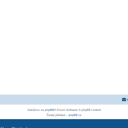
Založeno na
phpBB
® Forum Software © phpBB Limited
Český překlad –
phpBB.cz
Soukromí
|
Podmínky