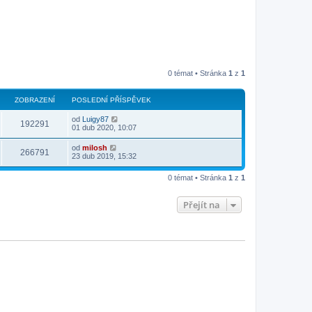
0 témat • Stránka
1
z
1
ZOBRAZENÍ
POSLEDNÍ PŘÍSPĚVEK
od
Luigy87
192291
01 dub 2020, 10:07
od
milosh
266791
23 dub 2019, 15:32
0 témat • Stránka
1
z
1
Přejít na