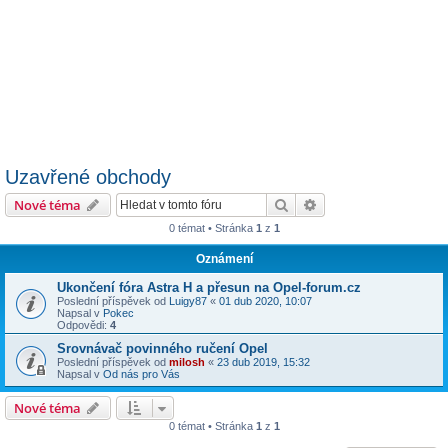
Uzavřené obchody
Hledat
Pokročilé hledání
Nové téma
0 témat • Stránka
1
z
1
Oznámení
Ukončení fóra Astra H a přesun na Opel-forum.cz
Poslední příspěvek od
Luigy87
«
01 dub 2020, 10:07
Napsal v
Pokec
Odpovědi:
4
Srovnávač povinného ručení Opel
Poslední příspěvek od
milosh
«
23 dub 2019, 15:32
Napsal v
Od nás pro Vás
Nové téma
0 témat • Stránka
1
z
1