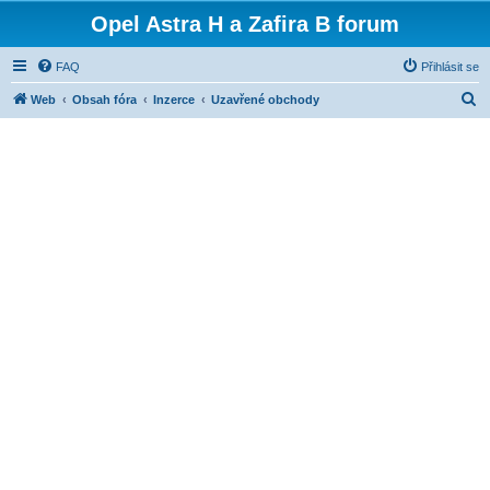
Opel Astra H a Zafira B forum
FAQ
Přihlásit se
H
Web
Obsah fóra
Inzerce
Uzavřené obchody
l
e
d
a
t