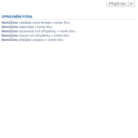
Přejít na
OPRÁVNĚNÍ FÓRA
Nemůžete
zakládat nová témata v tomto fóru
Nemůžete
odpovídat v tomto fóru
Nemůžete
upravovat své příspěvky v tomto fóru
Nemůžete
mazat své příspěvky v tomto fóru
Nemůžete
přikládat soubory v tomto fóru