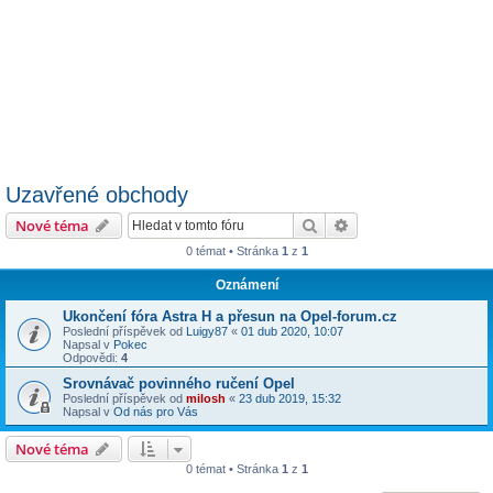
Uzavřené obchody
Hledat
Pokročilé hledání
Nové téma
0 témat • Stránka
1
z
1
Oznámení
Ukončení fóra Astra H a přesun na Opel-forum.cz
Poslední příspěvek od
Luigy87
«
01 dub 2020, 10:07
Napsal v
Pokec
Odpovědi:
4
Srovnávač povinného ručení Opel
Poslední příspěvek od
milosh
«
23 dub 2019, 15:32
Napsal v
Od nás pro Vás
Nové téma
0 témat • Stránka
1
z
1