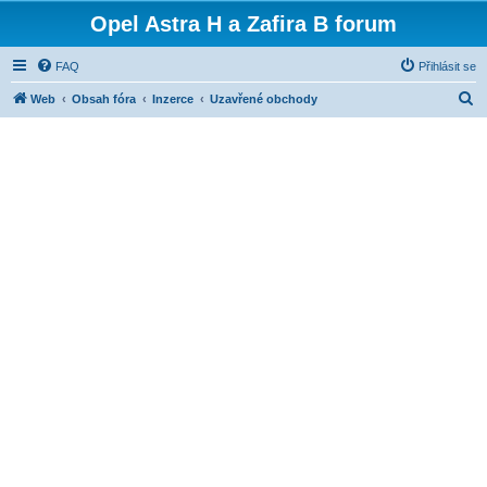
Opel Astra H a Zafira B forum
FAQ
Přihlásit se
H
Web
Obsah fóra
Inzerce
Uzavřené obchody
l
e
d
a
t