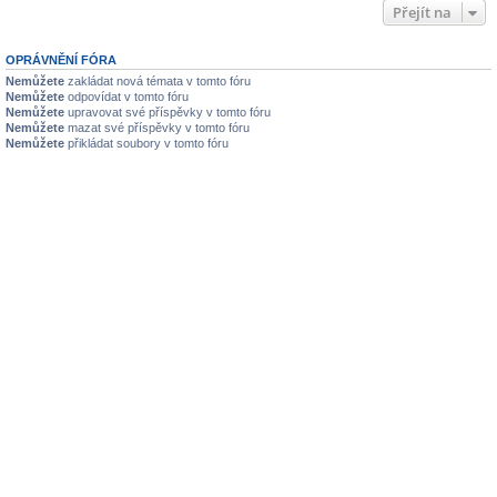
Přejít na
OPRÁVNĚNÍ FÓRA
Nemůžete
zakládat nová témata v tomto fóru
Nemůžete
odpovídat v tomto fóru
Nemůžete
upravovat své příspěvky v tomto fóru
Nemůžete
mazat své příspěvky v tomto fóru
Nemůžete
přikládat soubory v tomto fóru