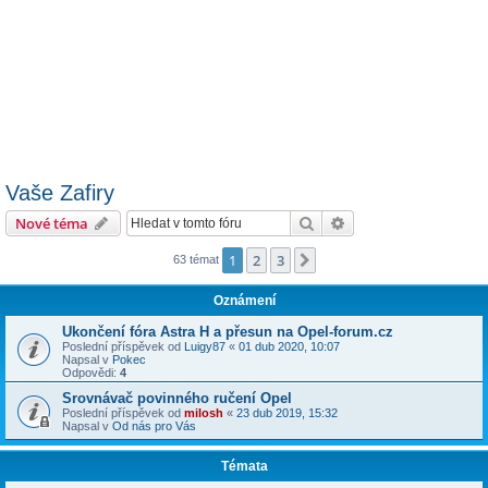
Vaše Zafiry
Hledat
Pokročilé hledání
Nové téma
1
2
3
Další
63 témat
Oznámení
Ukončení fóra Astra H a přesun na Opel-forum.cz
Poslední příspěvek od
Luigy87
«
01 dub 2020, 10:07
Napsal v
Pokec
Odpovědi:
4
Srovnávač povinného ručení Opel
Poslední příspěvek od
milosh
«
23 dub 2019, 15:32
Napsal v
Od nás pro Vás
Témata