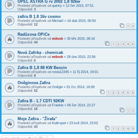
OPEL ASTRA G rv 2002 1,8 92kw
Poslední příspěvek od
quicky
«
12 čer 2015, 07:51
Odpovědi:
3
zafira B 1.8 16v cosmo
Poslední příspěvek od
MichalJ
«
16 dub 2015, 00:50
Odpovědi:
12
1
2
Radůzova OPiCe
Poslední příspěvek od
milosh
«
30 bře 2015, 08:16
Odpovědi:
44
1
2
3
4
5
Nová Zafirka - chemicak
Poslední příspěvek od
milosh
«
28 úno 2015, 22:56
Odpovědi:
6
Zafira B 1,8 88 KW Benzin
Poslední příspěvek od
rosta12345
«
11 říj 2014, 19:01
Odpovědi:
8
Oněginova Zafira
Poslední příspěvek od
Oněgin
«
01 črc 2014, 16:09
Odpovědi:
52
1
2
3
4
5
6
Zafira B - 1.7 CDTI 92KW
Poslední příspěvek od
Frankie
«
06 čer 2014, 22:27
Odpovědi:
16
1
2
Moje Zafira - "Žirafa"
Poslední příspěvek od
Kutil-spol
«
23 kvě 2014, 23:02
Odpovědi:
43
1
2
3
4
5