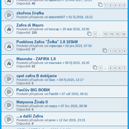
Poslední příspěvek od
filipek013
«
31 kvě 2017, 13:25
Odpovědi:
46
1
2
3
4
5
zbořova žirafka
Poslední příspěvek od
dabomb007
«
01 říj 2016, 15:21
Zafira di Mauro
Poslední příspěvek od
honzap
«
25 dub 2016, 10:05
Odpovědi:
150
1
13
14
15
16
…
Pueblova Zafira "Žofka" 1.8 103kW
Poslední příspěvek od
vojtavojta
«
02 pro 2015, 07:33
Odpovědi:
37
1
2
3
4
Maxnuke - ZAFIRA 1.8
Poslední příspěvek od
maxnuke
«
09 říj 2015, 16:20
Odpovědi:
62
1
4
5
6
7
…
opel zafira B dobíjanie
Poslední příspěvek od
Stan.
«
04 říj 2015, 13:17
Odpovědi:
5
Pavčův BIG BOBIK
Poslední příspěvek od
Palo58
«
07 zář 2015, 09:31
Matysova Žirafa II
Poslední příspěvek od
matys
«
07 črc 2015, 08:38
Odpovědi:
6
...a další Zafira
Poslední příspěvek od
pene
«
12 čer 2015, 23:15
Odpovědi:
8