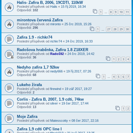
Halis- Zafira B, 2006, 19CDTI, 110kW
Poslední příspěvek od
Halis
«
15 říj 2019, 16:34
Odpovědi:
102
1
8
9
10
11
…
mirontova červená Zafira
Poslední příspěvek od
mironto
«
25 črc 2019, 15:26
Odpovědi:
296
1
27
28
29
30
…
Zafira 1.9 - richkr74
Poslední příspěvek od
richkr74
«
24 črc 2019, 16:33
Radošova hraběnka, Zafira 1.8 Z18XER
Poslední příspěvek od
Radoš92
«
24 črc 2019, 14:42
Odpovědi:
36
1
2
3
4
Nedyho zafira 1,7 92kw
Poslední příspěvek od
nedy666
«
19 říj 2017, 07:26
Odpovědi:
68
1
4
5
6
7
…
Lukeho žirafa
Poslední příspěvek od
firewind
«
19 zář 2017, 19:27
Odpovědi:
2
Corlis - Zafira B, 2007, 1.9 cdti, 74kw
Poslední příspěvek od
silver
«
19 čer 2017, 17:44
Odpovědi:
13
1
2
Moje Zafira
Poslední příspěvek od
Matesscotty
«
08 čer 2017, 22:16
Zafira 1,9 cdti OPC line I