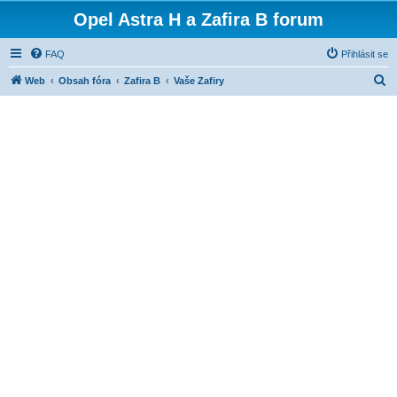
Opel Astra H a Zafira B forum
FAQ
Přihlásit se
H
Web
Obsah fóra
Zafira B
Vaše Zafiry
l
e
d
a
t