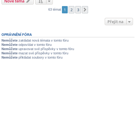
Nové téma
1
2
3
Další
63 témat
Přejít na
OPRÁVNĚNÍ FÓRA
Nemůžete
zakládat nová témata v tomto fóru
Nemůžete
odpovídat v tomto fóru
Nemůžete
upravovat své příspěvky v tomto fóru
Nemůžete
mazat své příspěvky v tomto fóru
Nemůžete
přikládat soubory v tomto fóru