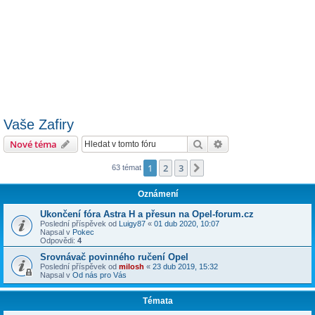
Vaše Zafiry
Hledat
Pokročilé hledání
Nové téma
1
2
3
Další
63 témat
Oznámení
Ukončení fóra Astra H a přesun na Opel-forum.cz
Poslední příspěvek od
Luigy87
«
01 dub 2020, 10:07
Napsal v
Pokec
Odpovědi:
4
Srovnávač povinného ručení Opel
Poslední příspěvek od
milosh
«
23 dub 2019, 15:32
Napsal v
Od nás pro Vás
Témata