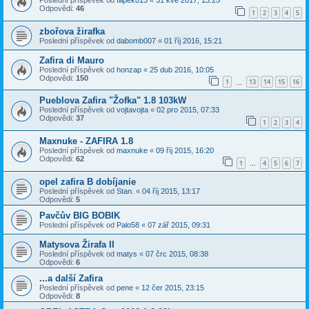
Poslední příspěvek od
filipek013
«
31 kvě 2017, 13:25
Odpovědi:
46
1
2
3
4
5
zbořova žirafka
Poslední příspěvek od
dabomb007
«
01 říj 2016, 15:21
Zafira di Mauro
Poslední příspěvek od
honzap
«
25 dub 2016, 10:05
Odpovědi:
150
1
13
14
15
16
…
Pueblova Zafira "Žofka" 1.8 103kW
Poslední příspěvek od
vojtavojta
«
02 pro 2015, 07:33
Odpovědi:
37
1
2
3
4
Maxnuke - ZAFIRA 1.8
Poslední příspěvek od
maxnuke
«
09 říj 2015, 16:20
Odpovědi:
62
1
4
5
6
7
…
opel zafira B dobíjanie
Poslední příspěvek od
Stan.
«
04 říj 2015, 13:17
Odpovědi:
5
Pavčův BIG BOBIK
Poslední příspěvek od
Palo58
«
07 zář 2015, 09:31
Matysova Žirafa II
Poslední příspěvek od
matys
«
07 črc 2015, 08:38
Odpovědi:
6
...a další Zafira
Poslední příspěvek od
pene
«
12 čer 2015, 23:15
Odpovědi:
8