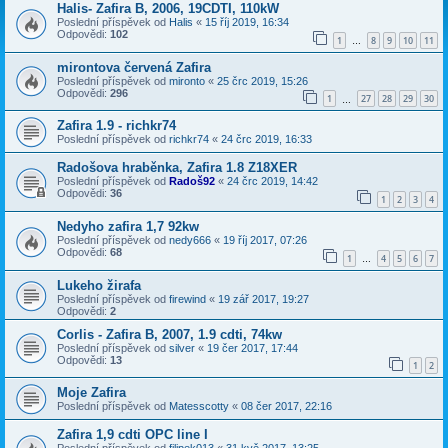
Halis- Zafira B, 2006, 19CDTI, 110kW
Poslední příspěvek od
Halis
«
15 říj 2019, 16:34
Odpovědi:
102
1
8
9
10
11
…
mirontova červená Zafira
Poslední příspěvek od
mironto
«
25 črc 2019, 15:26
Odpovědi:
296
1
27
28
29
30
…
Zafira 1.9 - richkr74
Poslední příspěvek od
richkr74
«
24 črc 2019, 16:33
Radošova hraběnka, Zafira 1.8 Z18XER
Poslední příspěvek od
Radoš92
«
24 črc 2019, 14:42
Odpovědi:
36
1
2
3
4
Nedyho zafira 1,7 92kw
Poslední příspěvek od
nedy666
«
19 říj 2017, 07:26
Odpovědi:
68
1
4
5
6
7
…
Lukeho žirafa
Poslední příspěvek od
firewind
«
19 zář 2017, 19:27
Odpovědi:
2
Corlis - Zafira B, 2007, 1.9 cdti, 74kw
Poslední příspěvek od
silver
«
19 čer 2017, 17:44
Odpovědi:
13
1
2
Moje Zafira
Poslední příspěvek od
Matesscotty
«
08 čer 2017, 22:16
Zafira 1,9 cdti OPC line I