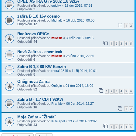
OPEL ASTRA G rv 2002 1,8 92kw
Poslední příspěvek od
quicky
«
12 čer 2015, 07:51
Odpovědi:
3
zafira B 1.8 16v cosmo
Poslední příspěvek od
MichalJ
«
16 dub 2015, 00:50
Odpovědi:
12
1
2
Radůzova OPiCe
Poslední příspěvek od
milosh
«
30 bře 2015, 08:16
Odpovědi:
44
1
2
3
4
5
Nová Zafirka - chemicak
Poslední příspěvek od
milosh
«
28 úno 2015, 22:56
Odpovědi:
6
Zafira B 1,8 88 KW Benzin
Poslední příspěvek od
rosta12345
«
11 říj 2014, 19:01
Odpovědi:
8
Oněginova Zafira
Poslední příspěvek od
Oněgin
«
01 črc 2014, 16:09
Odpovědi:
52
1
2
3
4
5
6
Zafira B - 1.7 CDTI 92KW
Poslední příspěvek od
Frankie
«
06 čer 2014, 22:27
Odpovědi:
16
1
2
Moje Zafira - "Žirafa"
Poslední příspěvek od
Kutil-spol
«
23 kvě 2014, 23:02
Odpovědi:
43
1
2
3
4
5