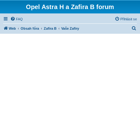
Opel Astra H a Zafira B forum
FAQ
Přihlásit se
H
Web
Obsah fóra
Zafira B
Vaše Zafiry
l
e
d
a
t