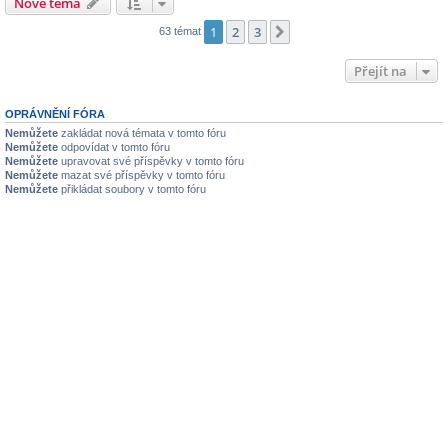
Nové téma
1
2
3
Další
63 témat
Přejít na
OPRÁVNĚNÍ FÓRA
Nemůžete
zakládat nová témata v tomto fóru
Nemůžete
odpovídat v tomto fóru
Nemůžete
upravovat své příspěvky v tomto fóru
Nemůžete
mazat své příspěvky v tomto fóru
Nemůžete
přikládat soubory v tomto fóru