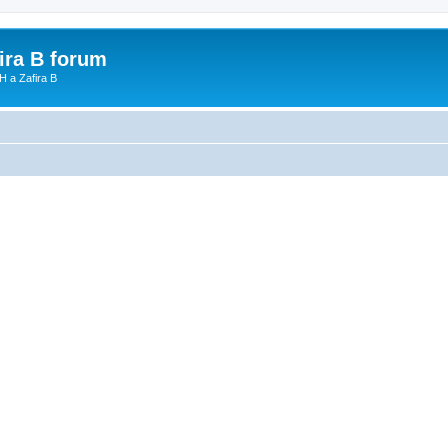
fira B forum
H a Zafira B