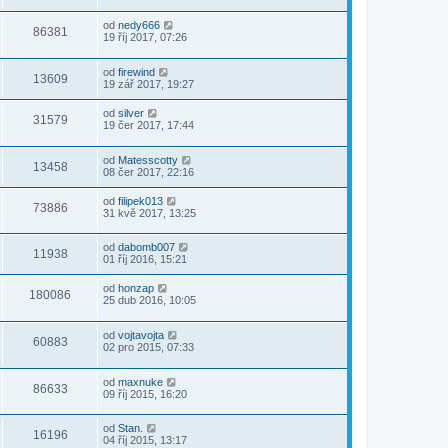
od
nedy666
86381
19 říj 2017, 07:26
od
firewind
13609
19 zář 2017, 19:27
od
silver
31579
19 čer 2017, 17:44
od
Matesscotty
13458
08 čer 2017, 22:16
od
filipek013
73886
31 kvě 2017, 13:25
od
dabomb007
11938
01 říj 2016, 15:21
od
honzap
180086
25 dub 2016, 10:05
od
vojtavojta
60883
02 pro 2015, 07:33
od
maxnuke
86633
09 říj 2015, 16:20
od
Stan.
16196
04 říj 2015, 13:17