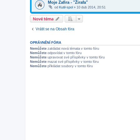
Moje Zafira - "Žirafa"
od
Kutil-spol
»
10 dub 2014, 20:51
Nové téma
Vrátit se na Obsah fóra
OPRÁVNĚNÍ FÓRA
Nemůžete
zakládat nová témata v tomto fóru
Nemůžete
odpovídat v tomto fóru
Nemůžete
upravovat své příspěvky v tomto fóru
Nemůžete
mazat své příspěvky v tomto fóru
Nemůžete
přikládat soubory v tomto fóru