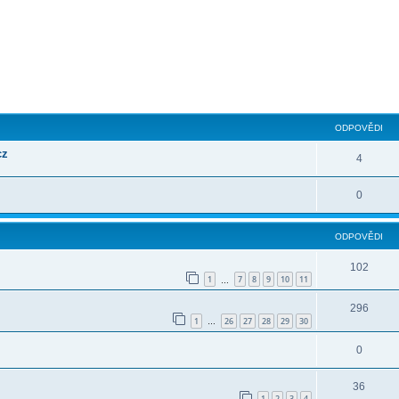
ilé hledání
ODPOVĚDI
cz
4
0
ODPOVĚDI
102
1
7
8
9
10
11
…
296
1
26
27
28
29
30
…
0
36
1
2
3
4