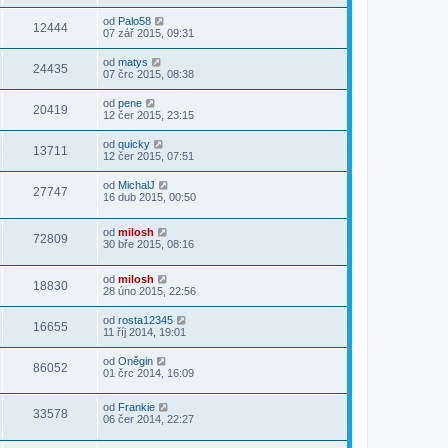
od
Palo58
12444
07 zář 2015, 09:31
od
matys
24435
07 črc 2015, 08:38
od
pene
20419
12 čer 2015, 23:15
od
quicky
13711
12 čer 2015, 07:51
od
MichalJ
27747
16 dub 2015, 00:50
od
milosh
72809
30 bře 2015, 08:16
od
milosh
18830
28 úno 2015, 22:56
od
rosta12345
16655
11 říj 2014, 19:01
od
Oněgin
86052
01 črc 2014, 16:09
od
Frankie
33578
06 čer 2014, 22:27