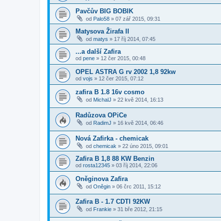
Pavčův BIG BOBIK
od
Palo58
»
07 zář 2015, 09:31
Matysova Žirafa II
od
matys
»
17 říj 2014, 07:45
...a další Zafira
od
pene
»
12 čer 2015, 00:48
OPEL ASTRA G rv 2002 1,8 92kw
od
vojs
»
12 čer 2015, 07:12
zafira B 1.8 16v cosmo
od
MichalJ
»
22 kvě 2014, 16:13
Radůzova OPiCe
od
RadimJ
»
16 kvě 2014, 06:46
Nová Zafirka - chemicak
od
chemicak
»
22 úno 2015, 09:01
Zafira B 1,8 88 KW Benzin
od
rosta12345
»
03 říj 2014, 22:06
Oněginova Zafira
od
Oněgin
»
06 črc 2011, 15:12
Zafira B - 1.7 CDTI 92KW
od
Frankie
»
31 bře 2012, 21:15