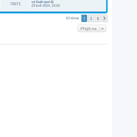
od
Kutil-spol
70071
23 kvě 2014, 23:02
1
2
3
Další
63 témat
Přejít na