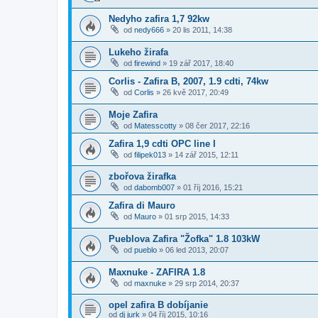
Nedyho zafira 1,7 92kw
od
nedy666
»
20 lis 2011, 14:38
Lukeho žirafa
od
firewind
»
19 zář 2017, 18:40
Corlis - Zafira B, 2007, 1.9 cdti, 74kw
od
Corlis
»
26 kvě 2017, 20:49
Moje Zafira
od
Matesscotty
»
08 čer 2017, 22:16
Zafira 1,9 cdti OPC line I
od
filipek013
»
14 zář 2015, 12:11
zbořova žirafka
od
dabomb007
»
01 říj 2016, 15:21
Zafira di Mauro
od
Mauro
»
01 srp 2015, 14:33
Pueblova Zafira "Žofka" 1.8 103kW
od
pueblo
»
06 led 2013, 20:07
Maxnuke - ZAFIRA 1.8
od
maxnuke
»
29 srp 2014, 20:37
opel zafira B dobíjanie
od
dj jurk
»
04 říj 2015, 10:16