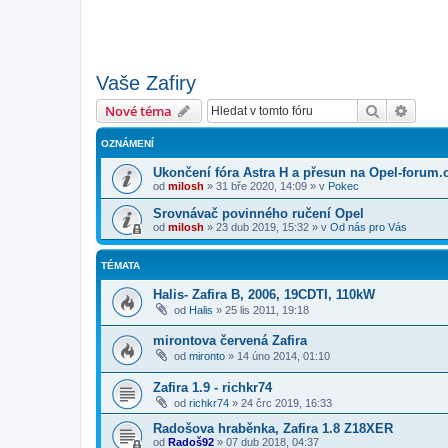
Vaše Zafiry
Hledat
Pokroč
Nové téma
OZNÁMENÍ
Ukončení fóra Astra H a přesun na Opel-forum.
od
milosh
»
31 bře 2020, 14:09
» v
Pokec
Srovnávač povinného ručení Opel
od
milosh
»
23 dub 2019, 15:32
» v
Od nás pro Vás
TÉMATA
Halis- Zafira B, 2006, 19CDTI, 110kW
od
Halis
»
25 lis 2011, 19:18
mirontova červená Zafira
od
mironto
»
14 úno 2014, 01:10
Zafira 1.9 - richkr74
od
richkr74
»
24 črc 2019, 16:33
Radošova hraběnka, Zafira 1.8 Z18XER
od
Radoš92
»
07 dub 2018, 04:37