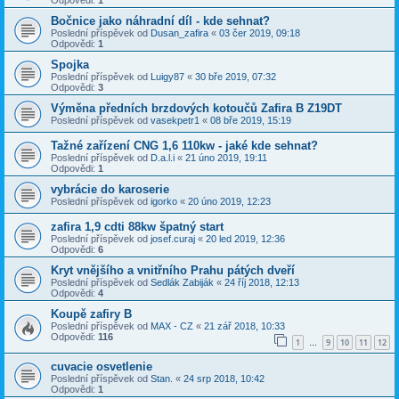
Bočnice jako náhradní díl - kde sehnat?
Poslední příspěvek od
Dusan_zafira
«
03 čer 2019, 09:18
Odpovědi:
1
Spojka
Poslední příspěvek od
Luigy87
«
30 bře 2019, 07:32
Odpovědi:
3
Výměna předních brzdových kotoučů Zafira B Z19DT
Poslední příspěvek od
vasekpetr1
«
08 bře 2019, 15:19
Tažné zařízení CNG 1,6 110kw - jaké kde sehnat?
Poslední příspěvek od
D.a.l.i
«
21 úno 2019, 19:11
Odpovědi:
1
vybrácie do karoserie
Poslední příspěvek od
igorko
«
20 úno 2019, 12:23
zafira 1,9 cdti 88kw špatný start
Poslední příspěvek od
josef.curaj
«
20 led 2019, 12:36
Odpovědi:
6
Kryt vnějšího a vnitřního Prahu pátých dveří
Poslední příspěvek od
Sedlák Zabiják
«
24 říj 2018, 12:13
Odpovědi:
4
Koupě zafiry B
Poslední příspěvek od
MAX - CZ
«
21 zář 2018, 10:33
Odpovědi:
116
1
9
10
11
12
…
cuvacie osvetlenie
Poslední příspěvek od
Stan.
«
24 srp 2018, 10:42
Odpovědi:
1