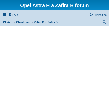
Opel Astra H a Zafira B forum
FAQ
Přihlásit se
H
Web
Obsah fóra
Zafira B
Zafira B
l
e
d
a
t