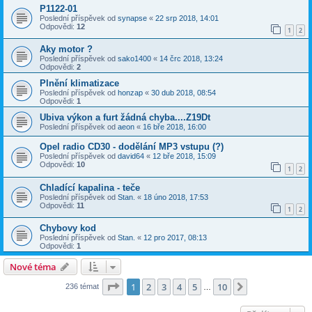
P1122-01
Poslední příspěvek od
synapse
«
22 srp 2018, 14:01
Odpovědi:
12
1
2
Aky motor ?
Poslední příspěvek od
sako1400
«
14 črc 2018, 13:24
Odpovědi:
2
Plnění klimatizace
Poslední příspěvek od
honzap
«
30 dub 2018, 08:54
Odpovědi:
1
Ubiva výkon a furt žádná chyba....Z19Dt
Poslední příspěvek od
aeon
«
16 bře 2018, 16:00
Opel radio CD30 - dodělání MP3 vstupu (?)
Poslední příspěvek od
david64
«
12 bře 2018, 15:09
Odpovědi:
10
1
2
Chladící kapalina - teče
Poslední příspěvek od
Stan.
«
18 úno 2018, 17:53
Odpovědi:
11
1
2
Chybovy kod
Poslední příspěvek od
Stan.
«
12 pro 2017, 08:13
Odpovědi:
1
Nové téma
Stránka
1
z
10
1
2
3
4
5
10
Další
236 témat
…