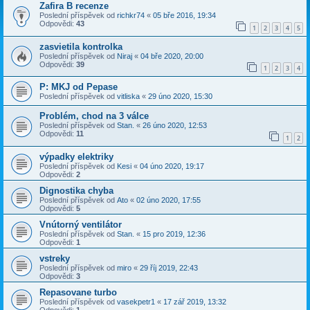
Zafira B recenze
Poslední příspěvek od
richkr74
«
05 bře 2016, 19:34
Odpovědi:
43
1
2
3
4
5
zasvietila kontrolka
Poslední příspěvek od
Niraj
«
04 bře 2020, 20:00
Odpovědi:
39
1
2
3
4
P: MKJ od Pepase
Poslední příspěvek od
vitliska
«
29 úno 2020, 15:30
Problém, chod na 3 válce
Poslední příspěvek od
Stan.
«
26 úno 2020, 12:53
Odpovědi:
11
1
2
výpadky elektriky
Poslední příspěvek od
Kesi
«
04 úno 2020, 19:17
Odpovědi:
2
Dignostika chyba
Poslední příspěvek od
Ato
«
02 úno 2020, 17:55
Odpovědi:
5
Vnútorný ventilátor
Poslední příspěvek od
Stan.
«
15 pro 2019, 12:36
Odpovědi:
1
vstreky
Poslední příspěvek od
miro
«
29 říj 2019, 22:43
Odpovědi:
3
Repasovane turbo
Poslední příspěvek od
vasekpetr1
«
17 zář 2019, 13:32
Odpovědi:
1