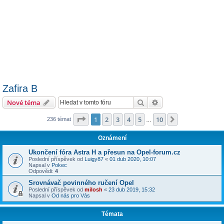
Zafira B
Hledat
Pokročilé hledání
Nové téma
Stránka
1
z
10
1
2
3
4
5
10
Další
236 témat
…
Oznámení
Ukončení fóra Astra H a přesun na Opel-forum.cz
Poslední příspěvek od
Luigy87
«
01 dub 2020, 10:07
Napsal v
Pokec
Odpovědi:
4
Srovnávač povinného ručení Opel
Poslední příspěvek od
milosh
«
23 dub 2019, 15:32
Napsal v
Od nás pro Vás
Témata