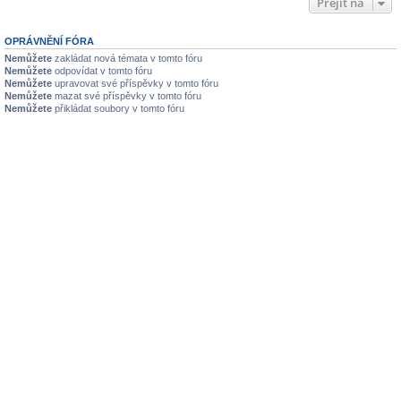
Přejít na
OPRÁVNĚNÍ FÓRA
Nemůžete
zakládat nová témata v tomto fóru
Nemůžete
odpovídat v tomto fóru
Nemůžete
upravovat své příspěvky v tomto fóru
Nemůžete
mazat své příspěvky v tomto fóru
Nemůžete
přikládat soubory v tomto fóru