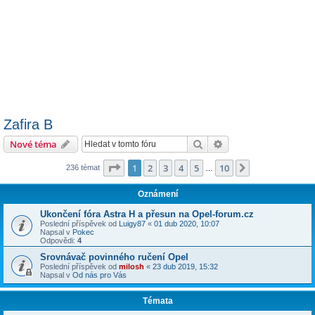
Zafira B
Hledat
Pokročilé hledání
Nové téma
Stránka
1
z
10
1
2
3
4
5
10
Další
236 témat
…
Oznámení
Ukončení fóra Astra H a přesun na Opel-forum.cz
Poslední příspěvek od
Luigy87
«
01 dub 2020, 10:07
Napsal v
Pokec
Odpovědi:
4
Srovnávač povinného ručení Opel
Poslední příspěvek od
milosh
«
23 dub 2019, 15:32
Napsal v
Od nás pro Vás
Témata