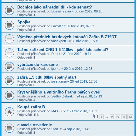
Bočnice jako náhradní díl - kde sehnat?
Poslední příspěvek od
Dusan_zafira
«
03 čer 2019, 09:18
Odpovědi:
1
Spojka
Poslední příspěvek od
Luigy87
«
30 bře 2019, 07:32
Odpovědi:
3
Výměna předních brzdových kotoučů Zafira B Z19DT
Poslední příspěvek od
vasekpetr1
«
08 bře 2019, 15:19
Tažné zařízení CNG 1,6 110kw - jaké kde sehnat?
Poslední příspěvek od
D.a.l.i
«
21 úno 2019, 19:11
Odpovědi:
1
vybrácie do karoserie
Poslední příspěvek od
igorko
«
20 úno 2019, 12:23
zafira 1,9 cdti 88kw špatný start
Poslední příspěvek od
josef.curaj
«
20 led 2019, 12:36
Odpovědi:
6
Kryt vnějšího a vnitřního Prahu pátých dveří
Poslední příspěvek od
Sedlák Zabiják
«
24 říj 2018, 12:13
Odpovědi:
4
Koupě zafiry B
Poslední příspěvek od
MAX - CZ
«
21 zář 2018, 10:33
Odpovědi:
116
1
9
10
11
12
…
cuvacie osvetlenie
Poslední příspěvek od
Stan.
«
24 srp 2018, 10:42
Odpovědi:
1