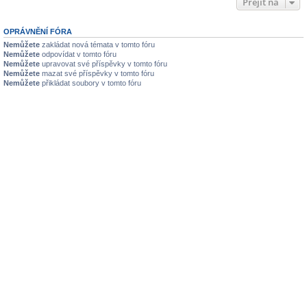
Přejít na
OPRÁVNĚNÍ FÓRA
Nemůžete
zakládat nová témata v tomto fóru
Nemůžete
odpovídat v tomto fóru
Nemůžete
upravovat své příspěvky v tomto fóru
Nemůžete
mazat své příspěvky v tomto fóru
Nemůžete
přikládat soubory v tomto fóru