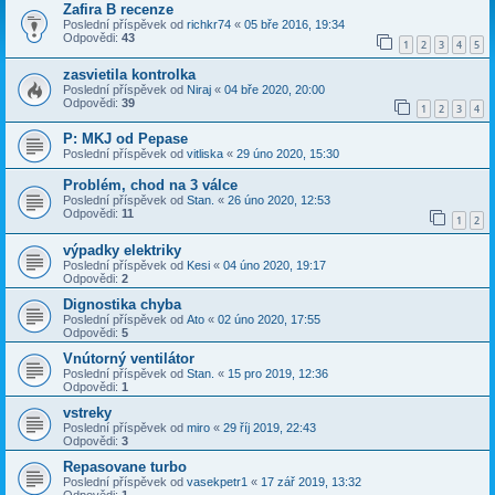
Zafira B recenze
Poslední příspěvek od
richkr74
«
05 bře 2016, 19:34
Odpovědi:
43
1
2
3
4
5
zasvietila kontrolka
Poslední příspěvek od
Niraj
«
04 bře 2020, 20:00
Odpovědi:
39
1
2
3
4
P: MKJ od Pepase
Poslední příspěvek od
vitliska
«
29 úno 2020, 15:30
Problém, chod na 3 válce
Poslední příspěvek od
Stan.
«
26 úno 2020, 12:53
Odpovědi:
11
1
2
výpadky elektriky
Poslední příspěvek od
Kesi
«
04 úno 2020, 19:17
Odpovědi:
2
Dignostika chyba
Poslední příspěvek od
Ato
«
02 úno 2020, 17:55
Odpovědi:
5
Vnútorný ventilátor
Poslední příspěvek od
Stan.
«
15 pro 2019, 12:36
Odpovědi:
1
vstreky
Poslední příspěvek od
miro
«
29 říj 2019, 22:43
Odpovědi:
3
Repasovane turbo
Poslední příspěvek od
vasekpetr1
«
17 zář 2019, 13:32
Odpovědi:
1