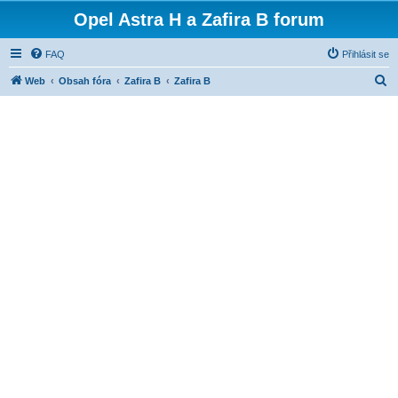
Opel Astra H a Zafira B forum
FAQ
Přihlásit se
H
Web
Obsah fóra
Zafira B
Zafira B
l
e
d
a
t