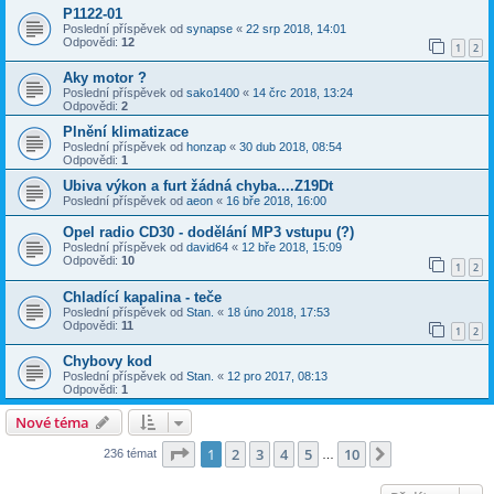
P1122-01
Poslední příspěvek od
synapse
«
22 srp 2018, 14:01
Odpovědi:
12
1
2
Aky motor ?
Poslední příspěvek od
sako1400
«
14 črc 2018, 13:24
Odpovědi:
2
Plnění klimatizace
Poslední příspěvek od
honzap
«
30 dub 2018, 08:54
Odpovědi:
1
Ubiva výkon a furt žádná chyba....Z19Dt
Poslední příspěvek od
aeon
«
16 bře 2018, 16:00
Opel radio CD30 - dodělání MP3 vstupu (?)
Poslední příspěvek od
david64
«
12 bře 2018, 15:09
Odpovědi:
10
1
2
Chladící kapalina - teče
Poslední příspěvek od
Stan.
«
18 úno 2018, 17:53
Odpovědi:
11
1
2
Chybovy kod
Poslední příspěvek od
Stan.
«
12 pro 2017, 08:13
Odpovědi:
1
Nové téma
Stránka
1
z
10
1
2
3
4
5
10
Další
236 témat
…