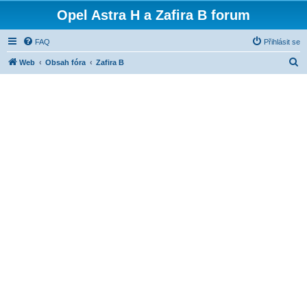
Opel Astra H a Zafira B forum
FAQ
Přihlásit se
H
Web
Obsah fóra
Zafira B
l
e
d
a
t