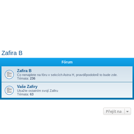
Zafira B
Fórum
Zafira B
Co nenajdete na fóru v sekcích Astra H, pravděpodobně to bude zde.
Témata:
236
Vaše Zafiry
Ukažte ostatním svojí Zafiru
Témata:
63
Přejít na