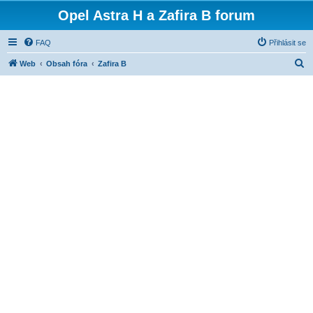
Opel Astra H a Zafira B forum
FAQ
Přihlásit se
H
Web
Obsah fóra
Zafira B
l
e
d
a
t