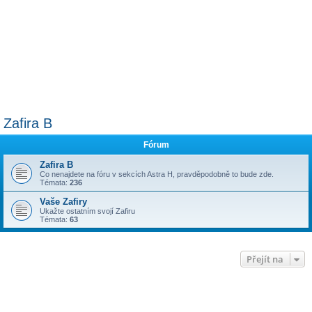
Zafira B
Fórum
Zafira B
Co nenajdete na fóru v sekcích Astra H, pravděpodobně to bude zde.
Témata:
236
Vaše Zafiry
Ukažte ostatním svojí Zafiru
Témata:
63
Přejít na