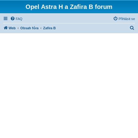
Opel Astra H a Zafira B forum
FAQ
Přihlásit se
H
Web
Obsah fóra
Zafira B
l
e
d
a
t