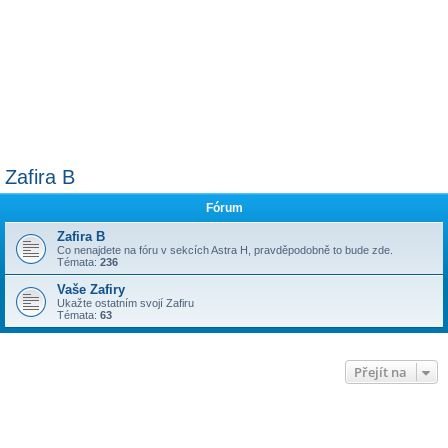
Zafira B
Fórum
Zafira B
Co nenajdete na fóru v sekcích Astra H, pravděpodobně to bude zde.
Témata:
236
Vaše Zafiry
Ukažte ostatním svojí Zafiru
Témata:
63
Přejít na