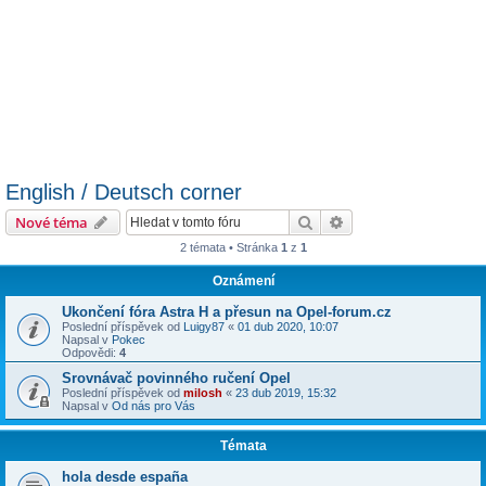
English / Deutsch corner
Hledat
Pokročilé hledání
Nové téma
2 témata • Stránka
1
z
1
Oznámení
Ukončení fóra Astra H a přesun na Opel-forum.cz
Poslední příspěvek od
Luigy87
«
01 dub 2020, 10:07
Napsal v
Pokec
Odpovědi:
4
Srovnávač povinného ručení Opel
Poslední příspěvek od
milosh
«
23 dub 2019, 15:32
Napsal v
Od nás pro Vás
Témata
hola desde españa