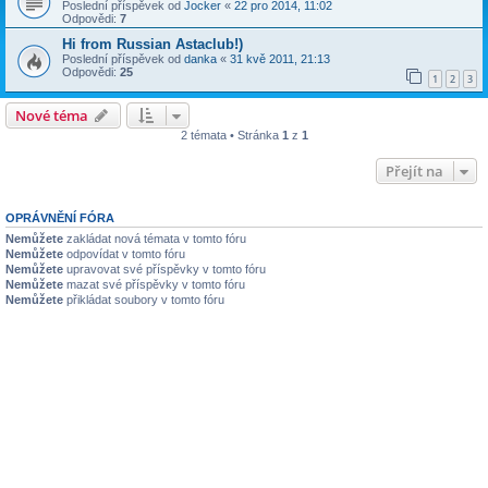
Poslední příspěvek od
Jocker
«
22 pro 2014, 11:02
Odpovědi:
7
Hi from Russian Astaclub!)
Poslední příspěvek od
danka
«
31 kvě 2011, 21:13
Odpovědi:
25
1
2
3
Nové téma
2 témata • Stránka
1
z
1
Přejít na
OPRÁVNĚNÍ FÓRA
Nemůžete
zakládat nová témata v tomto fóru
Nemůžete
odpovídat v tomto fóru
Nemůžete
upravovat své příspěvky v tomto fóru
Nemůžete
mazat své příspěvky v tomto fóru
Nemůžete
přikládat soubory v tomto fóru