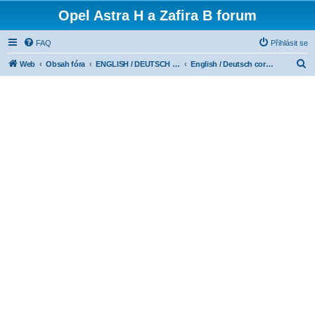
Opel Astra H a Zafira B forum
FAQ
Přihlásit se
H
Web
Obsah fóra
ENGLISH / DEUTSCH CORNER
English / Deutsch corner
l
e
d
a
t