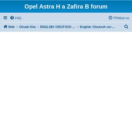
Opel Astra H a Zafira B forum
FAQ
Přihlásit se
H
Web
Obsah fóra
ENGLISH / DEUTSCH CORNER
English / Deutsch corner
l
e
d
a
t