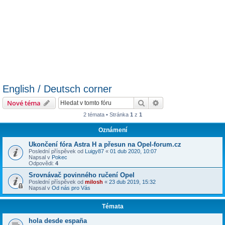
English / Deutsch corner
Hledat
Pokročilé hledání
Nové téma
2 témata • Stránka
1
z
1
Oznámení
Ukončení fóra Astra H a přesun na Opel-forum.cz
Poslední příspěvek od
Luigy87
«
01 dub 2020, 10:07
Napsal v
Pokec
Odpovědi:
4
Srovnávač povinného ručení Opel
Poslední příspěvek od
milosh
«
23 dub 2019, 15:32
Napsal v
Od nás pro Vás
Témata
hola desde españa