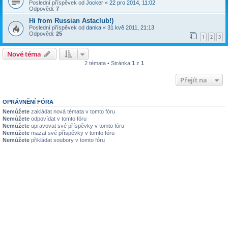
Poslední příspěvek od
Jocker
«
22 pro 2014, 11:02
Odpovědi:
7
Hi from Russian Astaclub!)
Poslední příspěvek od
danka
«
31 kvě 2011, 21:13
Odpovědi:
25
1
2
3
Nové téma
2 témata • Stránka
1
z
1
Přejít na
OPRÁVNĚNÍ FÓRA
Nemůžete
zakládat nová témata v tomto fóru
Nemůžete
odpovídat v tomto fóru
Nemůžete
upravovat své příspěvky v tomto fóru
Nemůžete
mazat své příspěvky v tomto fóru
Nemůžete
přikládat soubory v tomto fóru