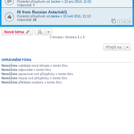
Poslední příspěvek od
Jocker
«
22 pro 2014, 11:02
Odpovědi:
7
Hi from Russian Astaclub!)
Poslední příspěvek od
danka
«
31 kvě 2011, 21:13
Odpovědi:
25
1
2
3
Nové téma
2 témata • Stránka
1
z
1
Přejít na
OPRÁVNĚNÍ FÓRA
Nemůžete
zakládat nová témata v tomto fóru
Nemůžete
odpovídat v tomto fóru
Nemůžete
upravovat své příspěvky v tomto fóru
Nemůžete
mazat své příspěvky v tomto fóru
Nemůžete
přikládat soubory v tomto fóru