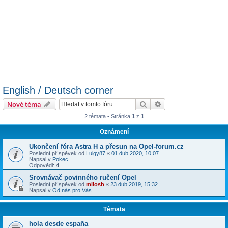
English / Deutsch corner
Hledat
Pokročilé hledání
Nové téma
2 témata • Stránka
1
z
1
Oznámení
Ukončení fóra Astra H a přesun na Opel-forum.cz
Poslední příspěvek od
Luigy87
«
01 dub 2020, 10:07
Napsal v
Pokec
Odpovědi:
4
Srovnávač povinného ručení Opel
Poslední příspěvek od
milosh
«
23 dub 2019, 15:32
Napsal v
Od nás pro Vás
Témata
hola desde españa