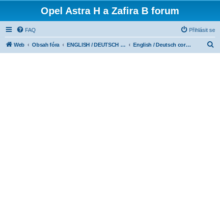
Opel Astra H a Zafira B forum
FAQ
Přihlásit se
H
Web
Obsah fóra
ENGLISH / DEUTSCH CORNER
English / Deutsch corner
l
e
d
a
t